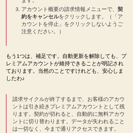
ます。
3
年
アカウント概要の請求情報メニューで、
契
版
約をキャンセル
をクリックします。（「ア
を
カウントを停止」をクリックしないようご
セ
注意ください。）
ッ
ト
す
る
もう1つは、補足です。自動更新を解除しても、プ
方
レミアムアカウントが維持できることが明記され
法
ております。当然のことですけれども、安心しま
へ
したわ♪
の
請求サイクルが終了するまで、お客様のアカウ
ントは引き続きプレミアムアカウントとして残
ります。契約が切れると、自動的に無料アカウ
ントに切り替わります。データが失われること
は一切なく、今まで通りアクセスできます。