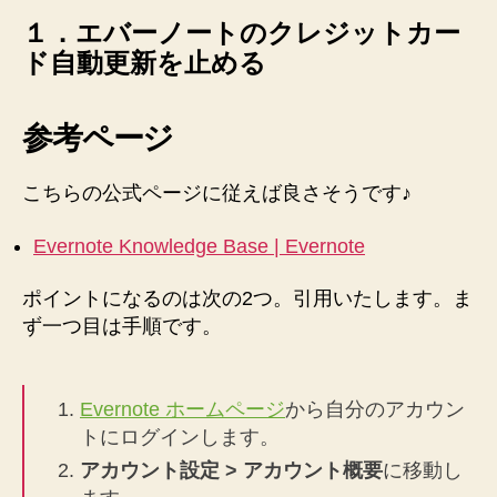
ス
１．
エバーノートのクレジットカー
ネ
ド自動更新を止める
ク
ス
ト
参考ページ
の
EVERNOTE（エ
バ
こちらの公式ページに従えば良さそうです♪
ー
ノ
Evernote Knowledge Base | Evernote
ー
ト）
ポイントになるのは次の2つ。引用いたします。ま
プ
ず一つ目は手順です。
レ
ミ
ア
ム
Evernote ホームページ
から自分のアカウン
パ
トにログインします。
ッ
アカウント設定 > アカウント概要
に移動し
ク