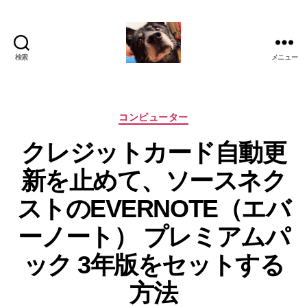
検索
メニュー
oki2a24
カ
コンピューター
テ
クレジットカード自動更
ゴ
リ
新を止めて、ソースネク
ー
ストのEVERNOTE（エバ
ーノート） プレミアムパ
ック 3年版をセットする
方法