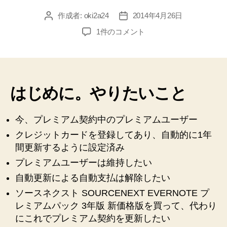
作成者:
oki2a24
2014年4月26日
投
投
稿
稿
ク
1件のコメント
者
日
レ
ジ
ッ
ト
カ
はじめに。やりたいこと
ー
ド
今、プレミアム契約中のプレミアムユーザー
自
動
クレジットカードを登録してあり、自動的に1年
更
間更新するように設定済み
新
プレミアムユーザーは維持したい
を
止
自動更新による自動支払は解除したい
め
ソースネクスト SOURCENEXT EVERNOTE プ
て、
レミアムパック 3年版 新価格版を買って、代わり
ソ
にこれでプレミアム契約を更新したい
ー