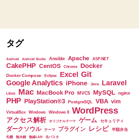
タグ
Apache
Ansible
ASP.NET
Android
Android Studio
CakePHP
Docker
CentOS
Chrome
Git
Excel
Docker Compose
Eclipse
Google Analytics
Laravel
iPhone
Java
Mac
MySQL
MacBook Pro
nginx
MVC5
Linux
PHP
PlayStation®3
VBA
vim
PostgreSQL
WordPress
VirtualBox
Windows
Windows 8
アクセス解析
ゲーム
セキュリティ
オリジナルテーマ
レシピ
ダークソウル
プラグイン
半額弁当
テーマ
札幌
無水鍋
無線LAN
生パスタ