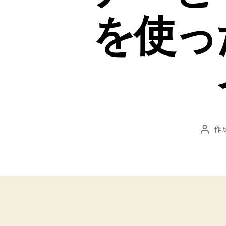
を使っ
作
投
稿
者