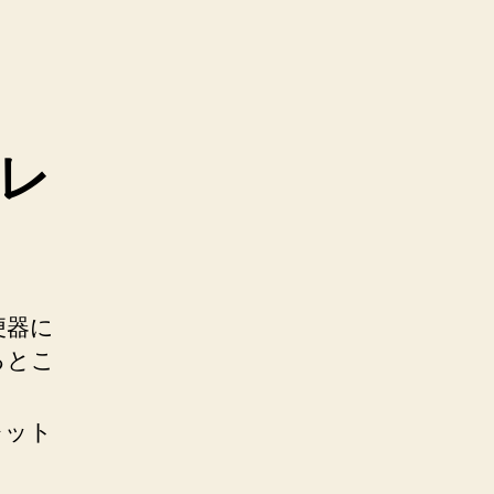
レ
便器に
るとこ
レット