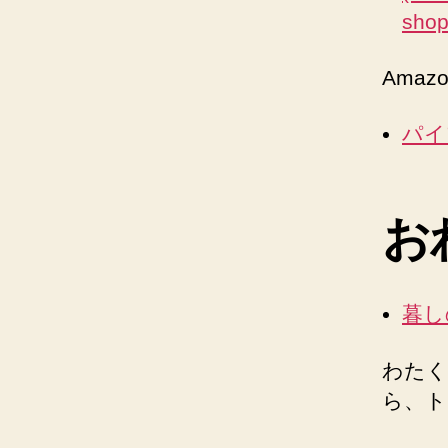
sh
Ama
パイ
お
暮し
わたく
ら、ト