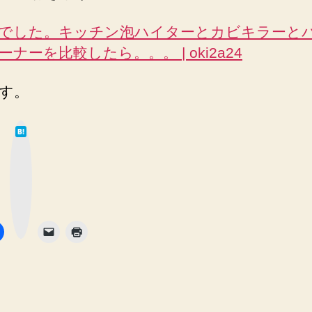
でした。キッチン泡ハイターとカビキラーと
ーナーを比較したら。。。 | oki2a24
す。
は
て
な
ブ
ッ
ク
マ
ー
ク
ボ
タ
ン