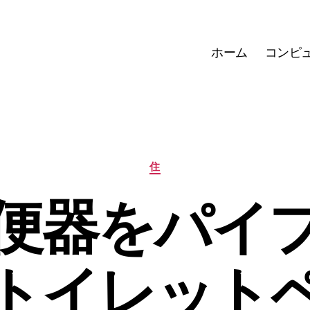
ホーム
コンピ
カ
住
テ
ゴ
便器をパイ
リ
ー
トイレット