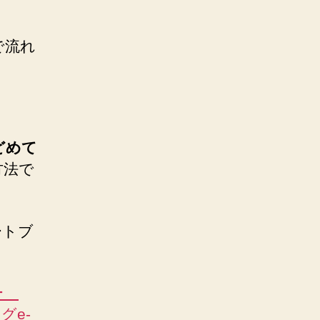
で流れ
どめて
方法で
ートブ
ワー
グe-