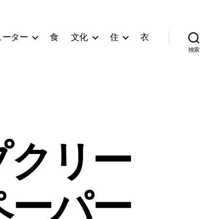
ューター
食
文化
住
衣
検索
プクリー
ペーパー