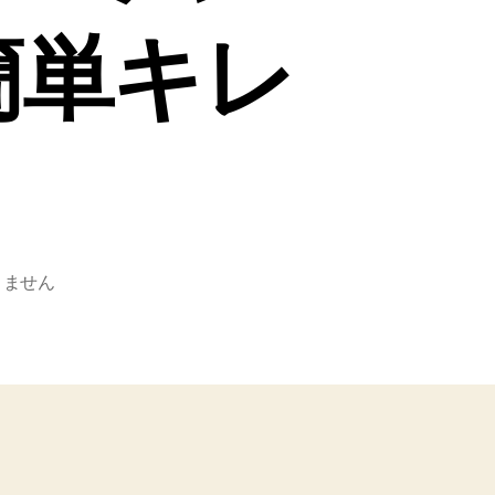
簡単キレ
！
りません