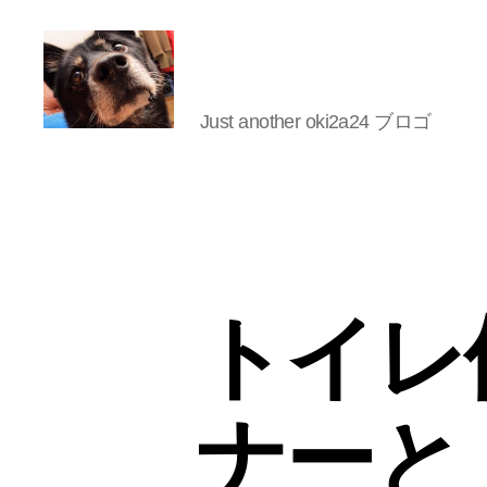
Just another oki2a24 ブロゴ
oki2a24
トイレ
ナーと