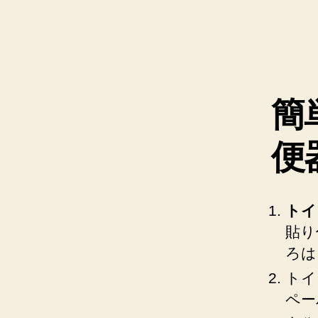
簡
便
トイ
貼り
ろは
トイ
ペー