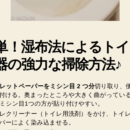
た
湿
布
法
で
簡
単！湿布法によるトイ
単
キ
レ
器の強力な掃除方法♪
イ
に
お
レットペーパーをミシン目 2 つ分
切り取り、
掃
除！
付ける。奥まったところや大きく曲がってい
へ
ミシン目1つの方が貼り付けやすい。
の
レクリーナー（トイレ用洗剤）をかけ、トイ
パーによく染み込ませる。