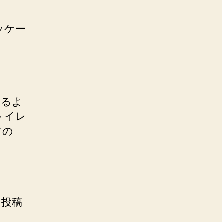
ッケー
するよ
トイレ
すの
の投稿