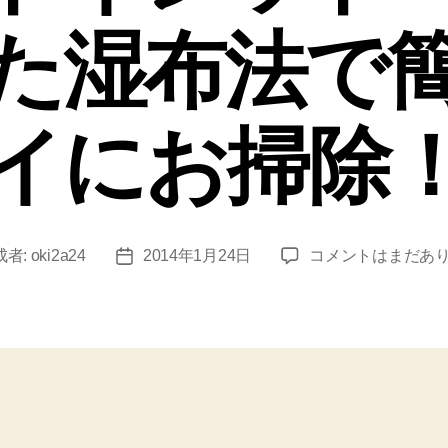
た湿布法で
イにお掃除
ト
成者:
oki2a24
2014年1月24日
コメントはまだあ
投
イ
稿
レ
日
便
器
を
パ
イ
プ