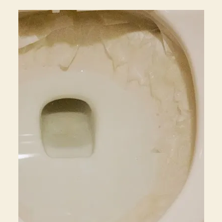
ク
リ
ー
ナ
ー
と
ト
イ
レ
ッ
ト
ペ
ー
パ
ー
を
使
っ