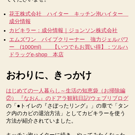
イ
プ
花王株式会社 ハイター キッチン泡ハイター
ク
成分情報
リ
カビキラー：成分情報｜ジョンソン株式会社
ー
ナ
エムズワン パイプクリーナー 強力ジェルパワ
ー
ー (1000ml) 【いつでもお買い得】：ツルハ
を
ドラッグe-shop 本店
比
較
し
おわりに、きっかけ
た
ら。。。
はじめての一人暮らし～生活の知恵袋（お掃除編
へ
の
②） 『なおん』のドアラ観戦日記/ウェブリブログ
の「●トイレの『さぼったリング』」の章で「タン
ク内のカビの退治方法」としてカビキラーを使う
方法が紹介されていました。