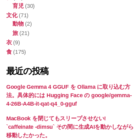
育児
(30)
文化
(71)
動物
(2)
旅
(21)
衣
(9)
食
(175)
最近の投稿
Google Gemma 4 GGUF を Ollama に取り込む方
法。具体的には Hugging Face の google/gemma-
4-26B-A4B-it-qat-q4_0-gguf
MacBook を閉じてもスリープさせない!
`caffeinate -dimsu` その間に生成AIを動かしながら
移動したかった。