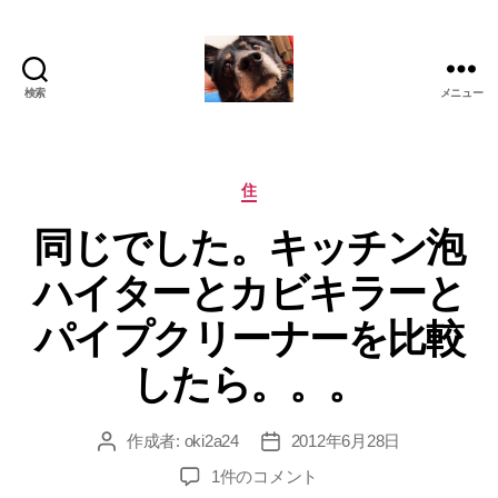
検索
メニュー
oki2a24
カ
住
テ
同じでした。キッチン泡
ゴ
リ
ハイターとカビキラーと
ー
パイプクリーナーを比較
したら。。。
作成者:
oki2a24
2012年6月28日
投
投
稿
稿
同
1件のコメント
者
日