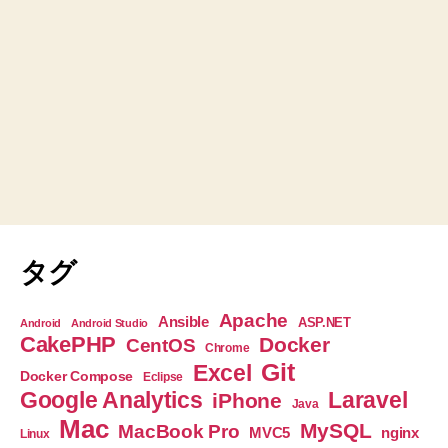
タグ
Apache
Ansible
ASP.NET
Android
Android Studio
CakePHP
Docker
CentOS
Chrome
Git
Excel
Docker Compose
Eclipse
Google Analytics
Laravel
iPhone
Java
Mac
MySQL
MacBook Pro
nginx
MVC5
Linux