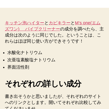
じ
で
し
た。
キ
キッチン泡ハイター
と
カビキラー
と
M’s one(エム
ッ
ズワン) パイプクリーナー
の成分を調べたら、主
チ
成分は次のように同じでした。ということは、こ
ン
れらはほぼ同じ使い方ができそうです！
泡
ハ
水酸化ナトリウム
イ
タ
次亜塩素酸塩ナトリウム
ー
界面活性剤
と
カ
ビ
それぞれの詳しい成分
キ
ラ
書き出そうかと思いましたが、それぞれのサイト
ー
と
へのリンクとします。開いてそれぞれ比較してみ
パ
てくださいませ。