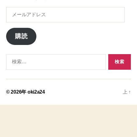
メ
ー
ル
ア
購読
ド
レ
ス
検
索
対
象:
© 2026年
oki2a24
上
↑