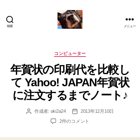
検索
メニュー
oki2a24
カ
コンピューター
テ
年賀状の印刷代を比較し
ゴ
リ
て Yahoo! JAPAN年賀状
ー
に注文するまでノート♪
作成者:
oki2a24
2013年12月10日
投
投
稿
稿
年
2件のコメント
者
日
賀
状