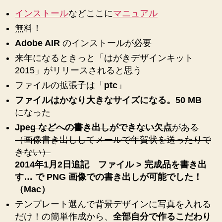
インストール
などここに
マニュアル
無料！
Adobe AIR
のインストールが必要
来年になるときっと「はがきデザインキット
2015」がリリースされると思う
ファイルの拡張子は「
ptc
」
ファイルはかなり大きなサイズになる。50 MB
になった
Jpeg などへの書き出しができない欠点
がある
（画像書き出ししてメールで年賀状を送ったりで
きない）
2014年1月2日追記 ファイル > 完成品を書き出
す… で PNG 画像での書き出しが可能でした！
（Mac）
テンプレート選んで背景デザインに写真を入れる
だけ！の簡単作成から、
全部自分で作るこだわり