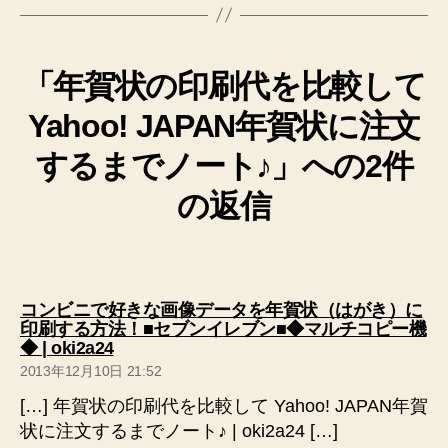
「年賀状の印刷代を比較して
Yahoo! JAPAN年賀状に注文
するまでノート♪」への2件
の返信
コンビニで好きな画像データを年賀状（はがき）に
印刷する方法！■セブンイレブン■◆マルチコピー機
の
◆ | oki2a24
発
2013年12月10日 21:52
言:
[…] 年賀状の印刷代を比較して Yahoo! JAPAN年賀
状に注文するまでノート♪ | oki2a24 […]