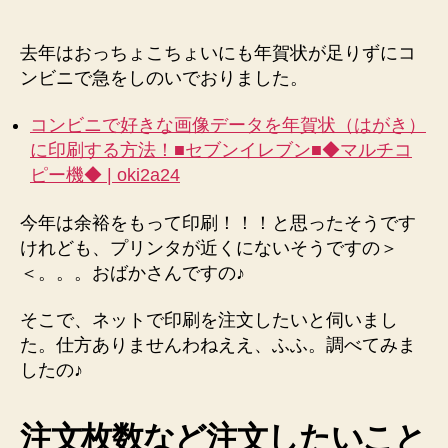
の
印
刷
去年はおっちょこちょいにも年賀状が足りずにコ
代
ンビニで急をしのいでおりました。
を
比
コンビニで好きな画像データを年賀状（はがき）
較
に印刷する方法！■セブンイレブン■◆マルチコ
し
ピー機◆ | oki2a24
て
Yahoo!
今年は余裕をもって印刷！！！と思ったそうです
JAPAN
けれども、プリンタが近くにないそうですの＞
年
賀
＜。。。おばかさんですの♪
状
に
そこで、ネットで印刷を注文したいと伺いまし
注
た。仕方ありませんわねええ、ふふ。調べてみま
文
したの♪
す
る
ま
注文枚数など注文したいこと
で