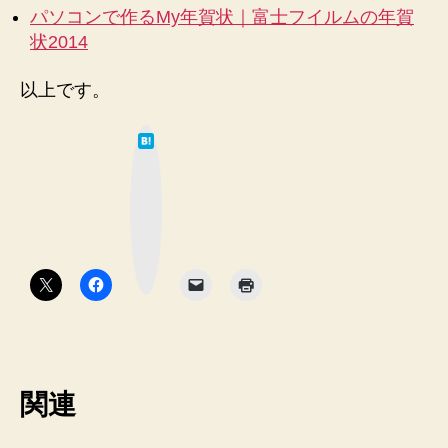
パソコンで作るMy年賀状｜富士フイルムの年賀
状2014
以上です。
は
て
な
ブ
ッ
ク
マ
ー
ク
ボ
タ
ン
関連