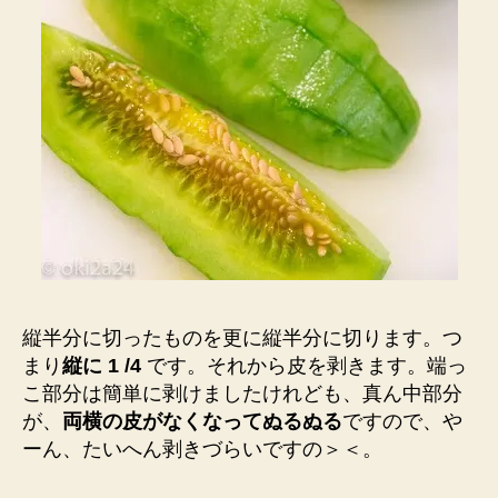
縦半分に切ったものを
更に縦半分に切ります
。つ
まり
縦に 1 /4
です。それから皮を剥
きます。端っ
こ部分は
簡単に剥けましたけれ
ども、真ん中部分
が、
両横の皮がなくなって
ぬるぬる
ですので、や
ーん、たいへん剥きづ
らいですの＞＜。