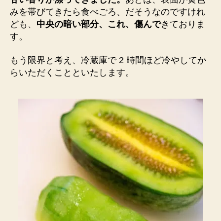
みを帯びてきたら
食べごろ、だそうなの
ですけれ
ども、
中央の
暗い部分、これ、傷ん
で
きておりま
す。
もう
限界と考え、冷蔵庫で
2 時間ほど冷やしてか
らいただくことといた
します。