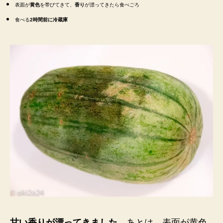
表面が
黄色
を帯びてきて、
香り
が漂ってきたら食べごろ
食べる
2時間前に冷蔵庫
甘い香りが漂ってきま
した。
あとは、表面が
黄色