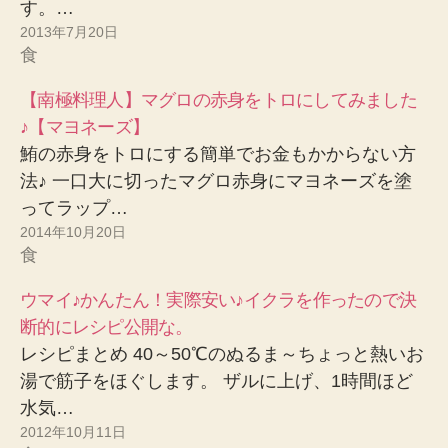
す。…
2013年7月20日
食
【南極料理人】マグロの赤身をトロにしてみました
♪【マヨネーズ】
鮪の赤身をトロにする簡単でお金もかからない方
法♪ 一口大に切ったマグロ赤身にマヨネーズを塗
ってラップ…
2014年10月20日
食
ウマイ♪かんたん！実際安い♪イクラを作ったので決
断的にレシピ公開な。
レシピまとめ 40～50℃のぬるま～ちょっと熱いお
湯で筋子をほぐします。 ザルに上げ、1時間ほど
水気…
2012年10月11日