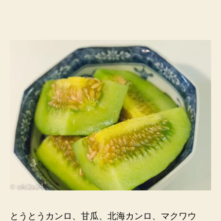
な
い
辛
過
ぎ
な
い
★
カ
ン
ロ、
今
度
こ
そ
食
べ
ま
し
た
とうとうカンロ、甘瓜、北海カンロ、マクワウ
★