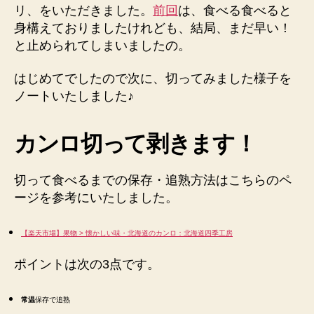
リ、をいただきました。
前回
は、食べる食べると
ち
身構えておりましたけれども、結局、まだ早い！
ょ
う
と止められてしまいましたの。
ど
よ
はじめてでしたので次に、切ってみました様子を
い
ノートいたしました♪
甘
さ
へ
カンロ切って剥きます！
の
切って食べるまでの保存・追熟方法はこちらのペ
ージを参考にいたしました。
【楽天市場】果物 > 懐かしい味・北海道のカンロ：北海道四季工房
ポイントは次の3点です。
常温
保存で追熟