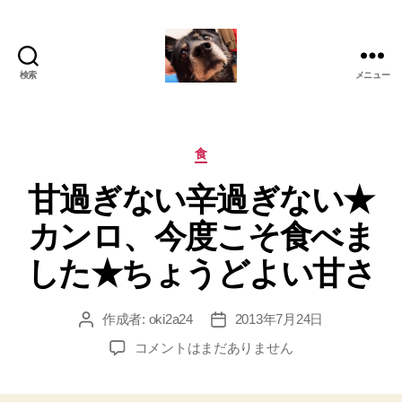
検索
メニュー
oki2a24
カ
食
テ
甘過ぎない辛過ぎない★
ゴ
リ
カンロ、今度こそ食べま
ー
した★ちょうどよい甘さ
作成者:
oki2a24
2013年7月24日
投
投
稿
稿
甘
コメントはまだありません
者
日
過
ぎ