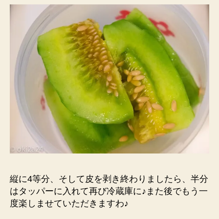
縦に4等分、そして皮
を剥き終わりましたら
、半分
はタッパーに入
れて再び冷蔵庫に♪ま
た後でもう一
度楽しま
せていただきますわ♪