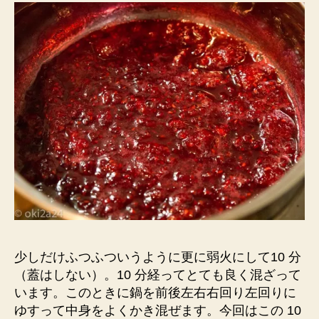
少しだけふつふついうように更に弱火にして10 分
（蓋はしない）。1
0 分経ってとても良く混
ざって
います。このときに鍋を前後左右右回り左回りに
ゆすって中身をよくかき混ぜます。今回はこの 10