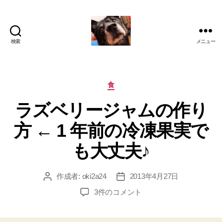
検索
メニュー
oki2a24
カ
食
テ
ラズベリージャムの作り
ゴ
リ
方 ← 1 年前の冷凍果実で
ー
も大丈夫♪
作成者:
oki2a24
2013年4月27日
投
投
稿
稿
ラ
3件のコメント
者
日
ズ
ベ