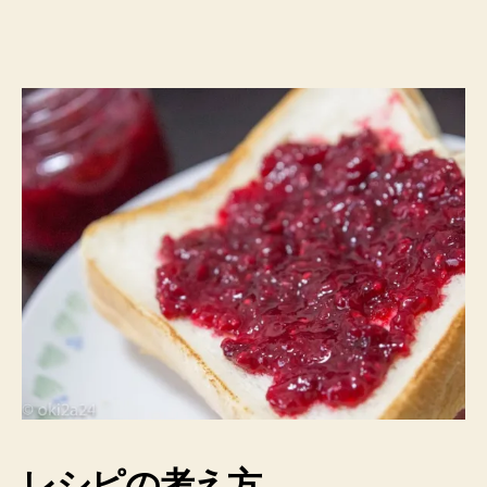
リ
ー
ジ
ャ
ム
の
作
り
方
←
1
年
前
の
冷
凍
果
実
で
も
レシピの考え方
大