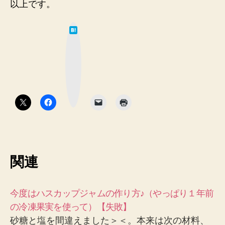
以上です。
は
て
な
ブ
ッ
ク
マ
ー
ク
ボ
タ
ン
関連
今度はハスカップジャムの作り方♪（やっぱり１年前
の冷凍果実を使って）【失敗】
砂糖と塩を間違えました＞＜。本来は次の材料、