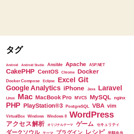
タグ
Apache
Ansible
ASP.NET
Android
Android Studio
CakePHP
Docker
CentOS
Chrome
Git
Excel
Docker Compose
Eclipse
Google Analytics
Laravel
iPhone
Java
Mac
MySQL
MacBook Pro
nginx
MVC5
Linux
PHP
PlayStation®3
VBA
vim
PostgreSQL
WordPress
VirtualBox
Windows
Windows 8
アクセス解析
ゲーム
セキュリティ
オリジナルテーマ
レシピ
ダークソウル
プラグイン
半額弁当
テーマ