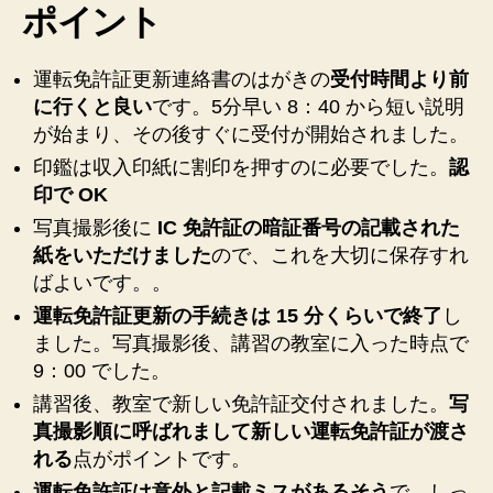
更
ポイント
新
に
運転免許証更新連絡書のはがきの
受付時間より前
行
に行くと良い
です。5分早い 8：40 から短い説明
っ
て
が始まり、その後すぐに受付が開始されました。
気
印鑑は収入印紙に割印を押すのに必要でした。
認
が
印で OK
つ
写真撮影後に
IC 免許証の暗証番号の記載された
い
た
紙をいただけました
ので、これを大切に保存すれ
こ
ばよいです。。
と
運転免許証更新の手続きは 15 分くらいで終了
し
メ
ました。写真撮影後、講習の教室に入った時点で
モ
9：00 でした。
へ
の
講習後、教室で新しい免許証交付されました。
写
真撮影順に呼ばれまして新しい運転免許証が渡さ
れる
点がポイントです。
運転免許証は意外と記載ミスがあるそう
で、しっ