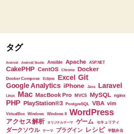
タグ
Apache
Ansible
ASP.NET
Android
Android Studio
CakePHP
Docker
CentOS
Chrome
Git
Excel
Docker Compose
Eclipse
Google Analytics
Laravel
iPhone
Java
Mac
MySQL
MacBook Pro
nginx
MVC5
Linux
PHP
PlayStation®3
VBA
vim
PostgreSQL
WordPress
VirtualBox
Windows
Windows 8
アクセス解析
ゲーム
セキュリティ
オリジナルテーマ
レシピ
ダークソウル
プラグイン
半額弁当
テーマ