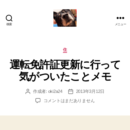
検索
メニュー
oki2a24
カ
住
テ
運転免許証更新に行って
ゴ
リ
気がついたことメモ
ー
作成者:
oki2a24
2013年3月12日
投
投
稿
稿
運
コメントはまだありません
者
日
転
免
許
証