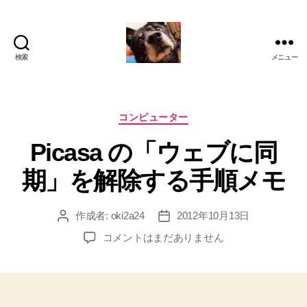
検索
メニュー
oki2a24
カ
コンピューター
テ
Picasa の「ウェブに同
ゴ
リ
期」を解除する手順メモ
ー
作成者:
oki2a24
2012年10月13日
投
投
稿
稿
Picasa
コメントはまだありません
者
日
の
「ウ
ェ
ブ