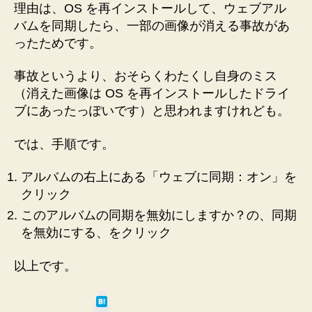
に
理由は、OS を再インストールして、ウェブアル
同
バムを同期したら、一部の画像が消える事故があ
期」
ったためです。
を
解
事故というより、おそらくわたくし自身のミス
除
（消えた画像は OS を再インストールしたドライ
す
ブにあったっぽいです）と思われますけれども。
る
手
では、手順です。
順
メ
モ
アルバムの右上にある「ウェブに同期：オン」を
へ
クリック
の
このアルバムの同期を無効にしますか？の、同期
を無効にする、をクリック
以上です。
は
て