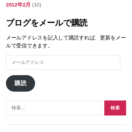
2012年2月
(10)
ブログをメールで購読
メールアドレスを記入して購読すれば、更新をメー
ルで受信できます。
メ
ー
ル
ア
購読
ド
レ
ス
検
索
対
象: