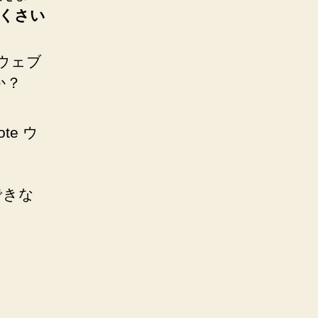
くさい
 ウェブ
か？
e ウ
できな
。