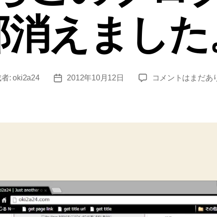
部消えました
Windows7
者:
oki2a24
2012年10月12日
コメントはまだあ
投
を
稿
再
日
イ
ン
ス
ト
ー
ル
し
た
ら
こ