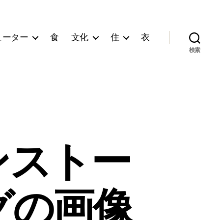
ューター
食
文化
住
衣
検索
インストー
グの画像