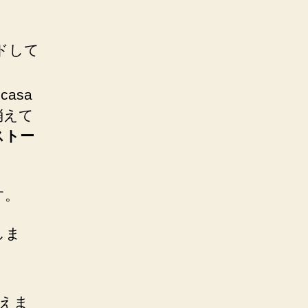
ドして
asa
消えて
ストー
す。
しま
加えま