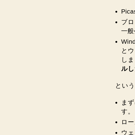
Pi
ブロ
一般
Wi
とウ
しま
ルし
という
まず
す。
ロー
ウェ