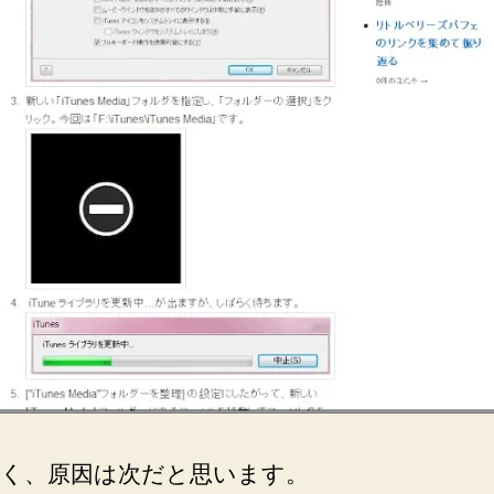
の
ブ
ロ
グ
の
画
像
が
一
部
消
え
ま
し
た。。。
へ
の
く、原因は次だと思います。