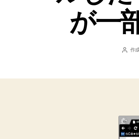
が一
作成
投
稿
者