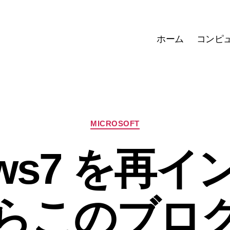
ホーム
コンピ
カ
MICROSOFT
テ
ゴ
ows7 を再
リ
ー
らこのブロ