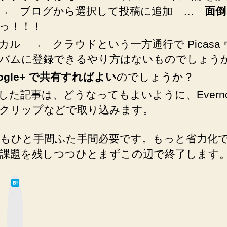
→ ブログから選択して投稿に追加 …
面倒
っ！！！
カル → クラウドという一方通行で Picasa
バムに登録できるやり方はないものでしょう
ogle+ で共有すればよい
のでしょうか？
した記事は、どうなってもよいように、Evernot
クリップなどで取り込みます。
もひと手間ふた手間必要です。もっと省力化
課題を残しつつひとまずこの辺で終了します
は
て
な
ブ
ッ
ク
マ