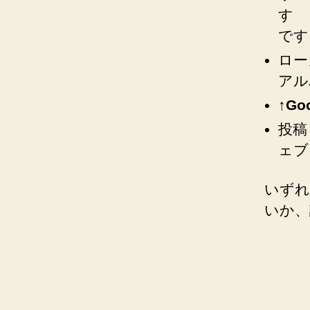
す 
です
ロー
アル
↑
Go
投稿
ェブ
いずれ
いか、