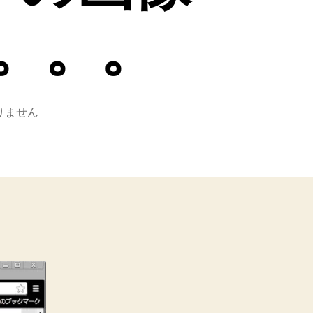
。。。
りません