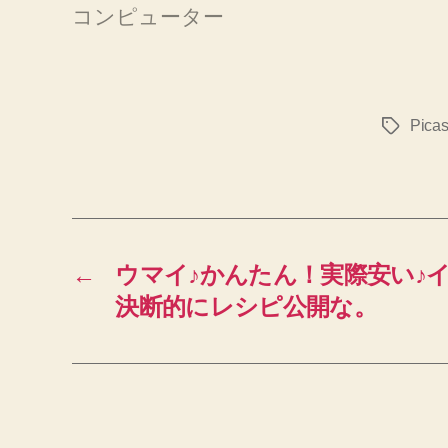
コンピューター
Pica
タ
グ
←
ウマイ♪かんたん！実際安い♪
決断的にレシピ公開な。