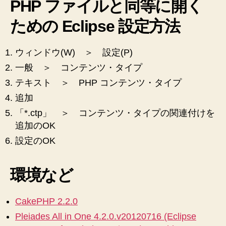
PHP ファイルと同等に開く
と
し
ための Eclipse 設定方法
た
コ
ウィンドウ(W) ＞ 設定(P)
ツ
メ
一般 ＞ コンテンツ・タイプ
モ
テキスト ＞ PHP コンテンツ・タイプ
へ
の
追加
「*.ctp」 ＞ コンテンツ・タイプの関連付けを
追加のOK
設定のOK
環境など
CakePHP 2.2.0
Pleiades All in One 4.2.0.v20120716 (Eclipse