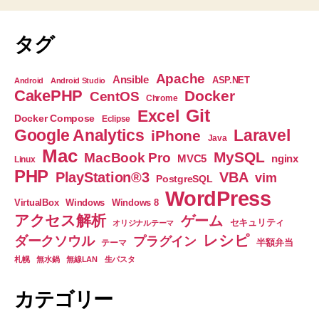
タグ
Apache
Ansible
ASP.NET
Android
Android Studio
CakePHP
Docker
CentOS
Chrome
Git
Excel
Docker Compose
Eclipse
Google Analytics
Laravel
iPhone
Java
Mac
MySQL
MacBook Pro
nginx
MVC5
Linux
PHP
PlayStation®3
VBA
vim
PostgreSQL
WordPress
VirtualBox
Windows
Windows 8
アクセス解析
ゲーム
セキュリティ
オリジナルテーマ
レシピ
ダークソウル
プラグイン
半額弁当
テーマ
札幌
無水鍋
無線LAN
生パスタ
カテゴリー