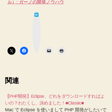
ル）: ガーノの開発ノウハウ
は
て
な
ブ
ッ
ク
マ
ー
ク
ボ
タ
ン
関連
【PHP開発】Eclipse、どれをダウンロードすればよ
いの？わたくし、決めました！■Classic■
Mac で Eclipse を使いまして PHP 開発がしたいで