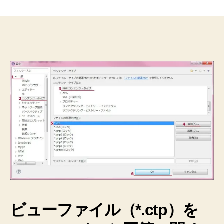
で
CakePHP2
の
ビ
ュ
ー
の
.ctp
フ
ァ
イ
ル
を
扱
う
と
き
の
ち
ビューファイル（*.ctp）を
ょ
っ