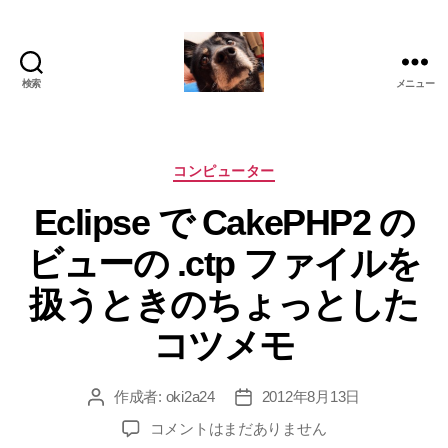
検索
メニュー
oki2a24
カ
コンピューター
テ
Eclipse で CakePHP2 の
ゴ
リ
ビューの .ctp ファイルを
ー
扱うときのちょっとした
コツメモ
作成者:
oki2a24
2012年8月13日
投
投
稿
稿
Eclipse
コメントはまだありません
者
日