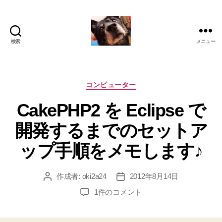
検索
メニュー
oki2a24
カ
コンピューター
テ
CakePHP2 を Eclipse で
ゴ
リ
開発するまでのセットア
ー
ップ手順をメモします♪
作成者:
oki2a24
2012年8月14日
投
投
稿
稿
CakePHP2
1件のコメント
者
日
を
Eclipse