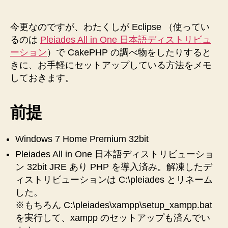
で
開
発
今更なのですが、わたくしが Eclipse （使ってい
す
るのは
Pleiades All in One 日本語ディストリビュ
る
ーション
）で CakePHP の調べ物をしたりすると
ま
きに、お手軽にセットアップしている方法をメモ
で
しておきます。
の
セ
ッ
前提
ト
ア
ッ
Windows 7 Home Premium 32bit
プ
Pleiades All in One 日本語ディストリビューショ
手
ン 32bit JRE あり PHP を導入済み。解凍したデ
順
ィストリビューションは C:\pleiades とリネーム
を
した。
メ
モ
※もちろん C:\pleiades\xampp\setup_xampp.bat
し
を実行して、xampp のセットアップも済んでい
ま