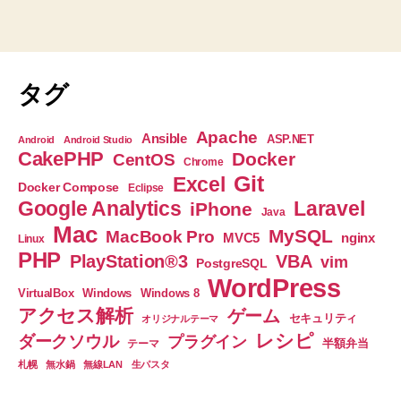
タグ
Apache
Ansible
ASP.NET
Android
Android Studio
CakePHP
Docker
CentOS
Chrome
Git
Excel
Docker Compose
Eclipse
Google Analytics
Laravel
iPhone
Java
Mac
MySQL
MacBook Pro
nginx
MVC5
Linux
PHP
PlayStation®3
VBA
vim
PostgreSQL
WordPress
VirtualBox
Windows
Windows 8
アクセス解析
ゲーム
セキュリティ
オリジナルテーマ
レシピ
ダークソウル
プラグイン
半額弁当
テーマ
札幌
無水鍋
無線LAN
生パスタ