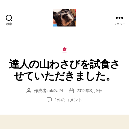
検索
メニュー
oki2a24
カ
食
テ
達人の山わさびを試食さ
ゴ
リ
せていただきました。
ー
作成者:
oki2a24
2012年3月9日
投
投
稿
稿
達
1件のコメント
者
日
人
の
山
わ