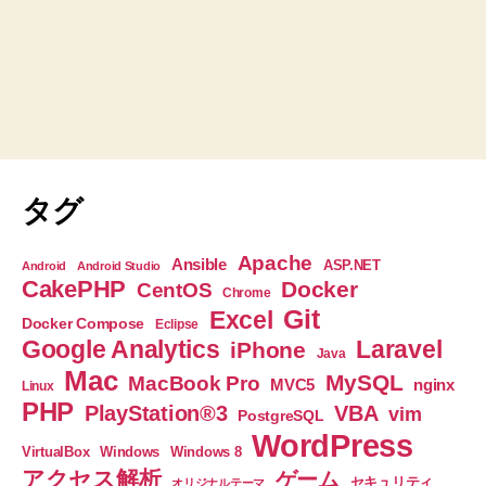
タグ
Apache
Ansible
ASP.NET
Android
Android Studio
CakePHP
Docker
CentOS
Chrome
Git
Excel
Docker Compose
Eclipse
Google Analytics
Laravel
iPhone
Java
Mac
MySQL
MacBook Pro
nginx
MVC5
Linux
PHP
PlayStation®3
VBA
vim
PostgreSQL
WordPress
VirtualBox
Windows
Windows 8
アクセス解析
ゲーム
セキュリティ
オリジナルテーマ