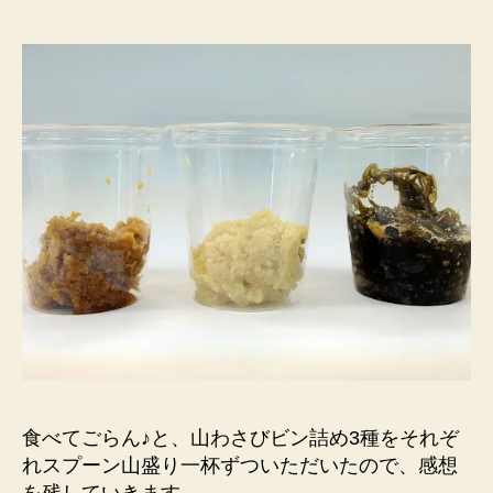
さ
び
を
試
食
さ
せ
て
い
た
だ
き
ま
し
た。
へ
の
食べてごらん♪と、山わさびビン詰め3種をそれぞ
れスプーン山盛り一杯ずついただいたので、感想
を残していきます。