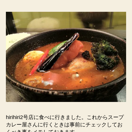
文
す
る
前
に
ク
ー
ポ
ン
を
チ
ェ
ッ
ク
へ
の
hirihiri2号店に食べに行きました。これからスープ
カレー屋さんに行くときは事前にチェックしてお
くべき事をメモしておきます。