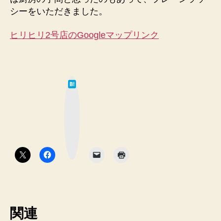
シーをいただきました。
ヒリヒリ2号店のGoogleマップリンク
は
て
な
ブ
ッ
ク
マ
ー
ク
ボ
タ
ン
関連