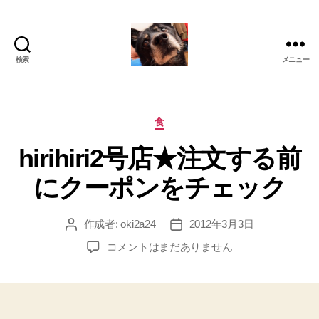
検索
メニュー
oki2a24
カ
食
テ
hirihiri2号店★注文する前
ゴ
リ
にクーポンをチェック
ー
作成者:
oki2a24
2012年3月3日
投
投
稿
稿
hirihiri2
コメントはまだありません
者
日
号
店
★
注