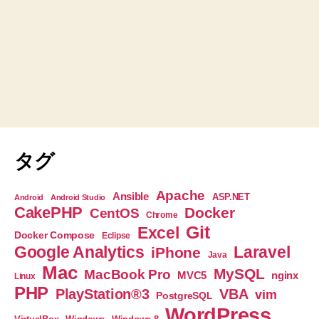
タグ
Apache
Ansible
ASP.NET
Android
Android Studio
CakePHP
Docker
CentOS
Chrome
Git
Excel
Docker Compose
Eclipse
Google Analytics
Laravel
iPhone
Java
Mac
MySQL
MacBook Pro
nginx
MVC5
Linux
PHP
PlayStation®3
VBA
vim
PostgreSQL
WordPress