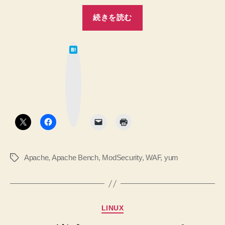
へ
“Apache
続きを読む
の
の
mod_security
は
を
て
な
yum
ブ
ッ
イ
ク
マ
ン
ー
ク
ス
ボ
タ
ト
ン
ー
ル
Apache
,
Apache Bench
,
ModSecurity
,
WAF
,
yum
タ
【高
グ
い
バ
ー
カ
LINUX
ジ
テ