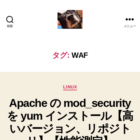
検索
メニュー
oki2a24
タグ:
WAF
カ
LINUX
テ
Apache の mod_security
ゴ
リ
を yum インストール【高
ー
いバージョン、リポジト