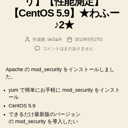
リ】【性能測定】
【CentOS 5.9】★わふー
♪2★
作成者:
oki2a24
2013年9月27日
投
投
稿
稿
Apache
コメントはまだありません
者
日
の
mod_security
を
Apache の mod_security をインストールしまし
yum
た。
イ
ン
yum で簡単にお手軽に mod_security をインスト
ス
ール
ト
ー
CentOS 5.9
ル
できるだけ最新版のバージョン
【高
の mod_security を導入したい
い