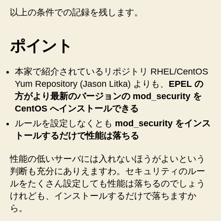
バ
以上の条件での記録を残します。
ー
ジ
ョ
ポイント
ン、
リ
ポ
本家で紹介されているリポジトリ RHEL/CentOS
ジ
Yum Repository (Jason Litka) よりも、
EPEL の
ト
方がより最新のバージョンの mod_security を
リ】
CentOS へインストールできる
【性
ルールを設定しなくとも
能
mod_security をインス
測
トールするだけで性能は落ちる
定】
【CentOS
性能の低いサーバには入れないほうがよいという
5.9】
判断も充分にありえますわ。セキュリティのルー
★
ルをたくさん設定しても性能は落ちるのでしょう
わ
けれども、インストールするだけで落ちますか
ふ
ら。
ー
♪2★