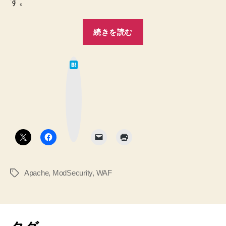
す。
♪2★”
あ
る
“WAF
サ
続きを読む
導
イ
入
ト
は
ご
に
て
紹
な
あ
ブ
介
ッ
た
ク
で
マ
っ
ー
す
ク
て
の
ボ
タ
★
頼
ン
わ
り
ふ
甲
ー
Apache
,
ModSecurity
,
WAF
タ
斐
♪★
グ
へ
の
の
あ
る