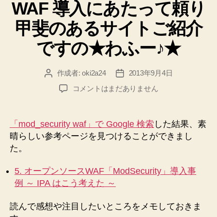
ョ
WAF 導入にあたって頼り
ゴ
リ
ン、
甲斐のあるサイトご紹介
ー
リ
ポ
ですの★わふー♪★
ジ
ト
作成者:
oki2a24
2013年9月4日
投
投
リ】
稿
稿
WAF
コメントはまだありません
【性
者
日
導
能
入
に
測
「mod_security waf」で Google 検索
した結果、素
あ
定】
晴らしい参考ページを見つけることができまし
た
【CentOS
た。
っ
5.9】
て
5. オープンソースWAF「ModSecurity」導入事
★
頼
例 ～ IPA はこう考えた ～
り
わ
甲
ふ
斐
読んで感想や注目したいところをメモしておきま
ー
の