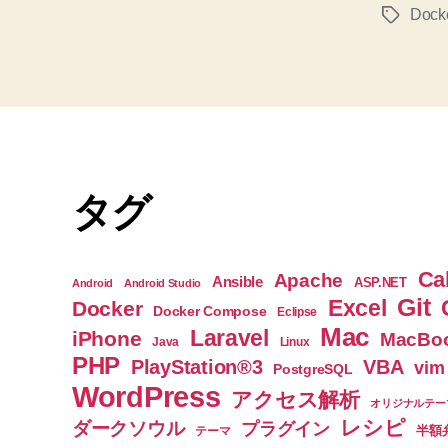
Dock
タ
グ
タグ
Ca
Apache
Ansible
ASP.NET
Android
Android Studio
Git
Excel
Docker
Docker Compose
Eclipse
Mac
Laravel
iPhone
MacBoo
Java
Linux
PHP
PlayStation®3
VBA
vim
PostgreSQL
WordPress
アクセス解析
オリジナルテー
レシピ
ダークソウル
プラグイン
半額
テーマ