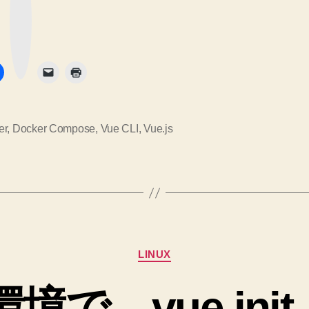
ッ
へ
ク
開
マ
の
ー
発
ク
ボ
タ
環
ン
境
を
構
er
,
Docker Compose
,
Vue CLI
,
Vue.js
築
す
る
シ
ン
カ
プ
LINUX
テ
ル
ゴ
 環境で、vue in
リ
な