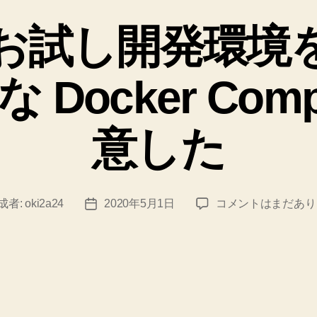
テ
ゴ
s のお試し開発環
リ
ー
Docker Com
意した
Vue.js
成者:
oki2a24
2020年5月1日
コメントはまだあり
投
の
稿
お
日
試
し
開
発