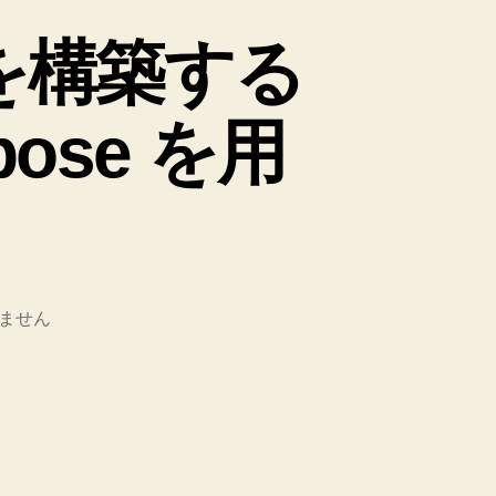
境を構築する
pose を用
ません