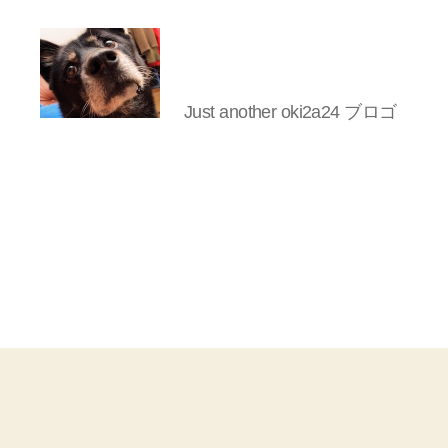
Just another oki2a24 ブロゴ
oki2a24