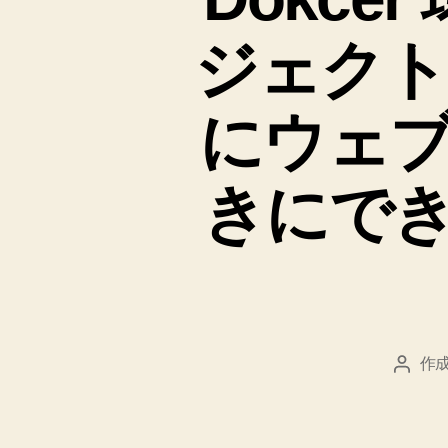
ジェクトで
にウェ
きにで
作成
投
稿
者