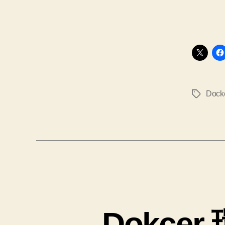
Dock
タ
グ
Dokcer