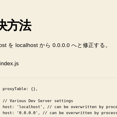
vue
init
し
決方法
た
プ
ロ
ジ
ost を localhost から 0.0.0.0 へと修正する。
ェ
ク
ト
index.js
で
npm
run
dev
 proxyTable: {},

し
た
 // Various Dev Server settings

と
  host: 'localhost', // can be overwritten by proce
き
  host: '0.0.0.0', // can be overwritten by process
に