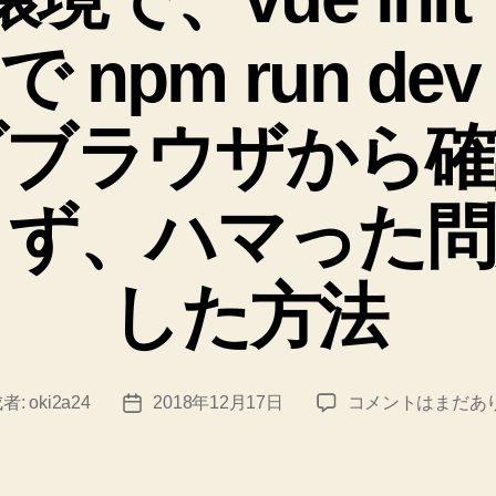
ー
Docker
 npm run de
Compose
を
用
ブブラウザから確
意
し
きず、ハマった問
た”
した方法
Dokcer
者:
oki2a24
2018年12月17日
コメントはまだあ
投
環
稿
境
日
で、