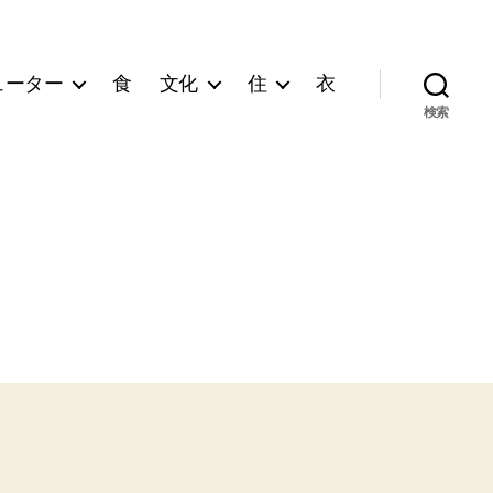
ューター
食
文化
住
衣
検索