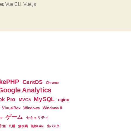
ず、
ジ
er
,
Vue CLI
,
Vue.js
ハ
ェ
マ
ク
っ
た
ト
問
で
題
npm
を
解
run
決
dev
し
し
た
kePHP
CentOS
Chrome
た
方
Google Analytics
法
と
MySQL
k Pro
へ
nginx
MVC5
き
の
VirtualBox
Windows
Windows 8
に
ゲーム
セキュリティ
マ
ウ
弁当
札幌
無水鍋
無線LAN
生パスタ
ェ