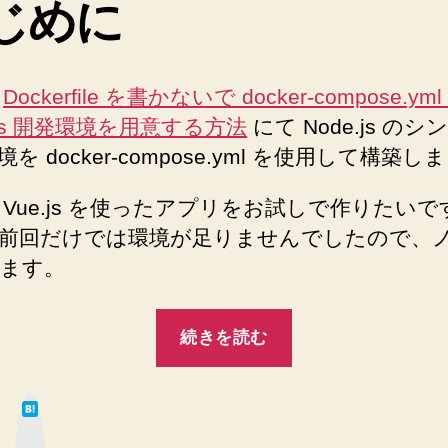
じめに
環
境
を
構
、
Dockerfile を書かないで docker-compose.y
築
.js 開発環境を用意する方法
にて Node.js の
す
る
を docker-compose.yml を使用して構築
シ
ン
 Vue.js を使ったアプリをお試しで作りたい
プ
前回だけでは環境が足りませんでしたので、
ル
ます。
な
Docker
Compose
“Vue.js
続きを読む
を
の
用
お
意
は
試
し
て
な
た
し
ブ