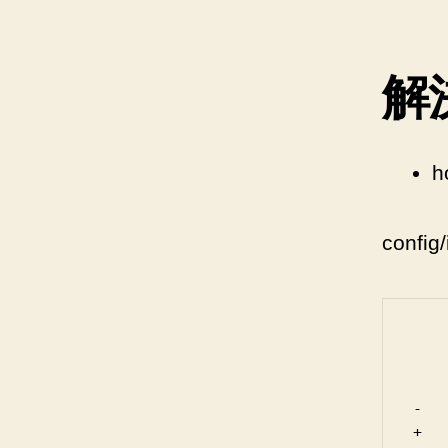
解
h
config/
    
    
-  
+  