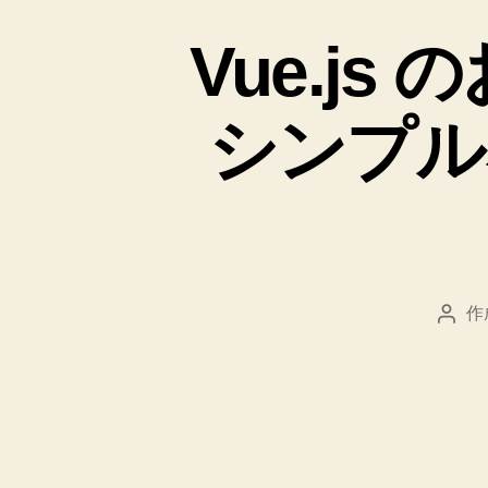
Vue.j
シンプルな 
作
投
稿
者