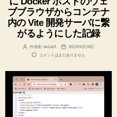
に Docker ホストのウェ
ブブラウザからコンテナ
内の Vite 開発サーバに繋
がるようにした記録
作成者:
oki2a24
2022年8月28日
投
投
稿
稿
WLS2
コメントはまだありません
者
日
の
Docker
コ
ン
テ
ナ
内
の
Laravel9.2
Vite