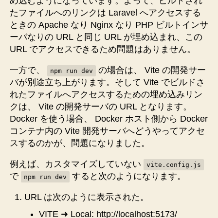
め込むようになっています。よって、ビルドされ
コ
たファイルへのリンクは Laravel へアクセスする
ン
ときの Apache なり Nginx なり PHP ビルトインサ
テ
ーバなりの URL と同じ URL が埋め込まれ、この
ナ
URL でアクセスできるため問題はありません。
内
の
一方で、
の場合は、 Vite の開発サー
npm run dev
Vite
バが別途立ち上がります。そして Vite でビルドさ
開
れたファイルへアクセスするための埋め込みリン
発
サ
クは、 Vite の開発サーバの URL となります。
ー
Docker を使う場合、 Docker ホスト側から Docker
バ
コンテナ内の Vite 開発サーバへどうやってアクセ
に
スするのかが、問題になりました。
繋
が
例えば、カスタマイズしていない
vite.config.js
る
で
すると次のようになります。
npm run dev
よ
う
URL は次のように表示された。
に
し
VITE ➜ Local: http://localhost:5173/