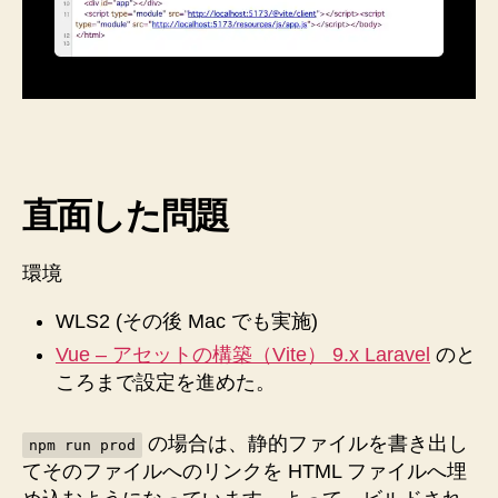
SPA
。
`npm
run
dev`
時
に
Docker
ホ
直面した問題
ス
ト
環境
の
ウ
WLS2 (その後 Mac でも実施)
ェ
ブ
Vue – アセットの構築（Vite） 9.x Laravel
のと
ブ
ころまで設定を進めた。
ラ
ウ
の場合は、静的ファイルを書き出し
ザ
npm run prod
か
てそのファイルへのリンクを HTML ファイルへ埋
ら