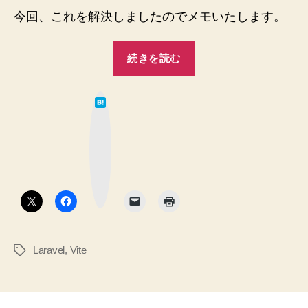
今回、これを解決しましたのでメモいたします。
“WLS2
続きを読む
の
Docker
は
コ
て
な
ン
ブ
ッ
テ
ク
マ
ナ
ー
ク
内
ボ
タ
の
ン
Laravel9.2
Vite
Laravel
,
Vite
タ
SPA
グ
。
`npm