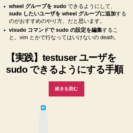
wheel グループを sudo
できるようにして、
sudo したいユーザを wheel グループに追加
する
のがおすすめのやり方、だと思います。
visudo コマンドで sudo の設定を編集
するこ
と。vim とかで行なってはいけないの death。
【実践】testuser ユーザを
sudo できるようにする手順
“【CentOS】
続きを読む
sudo
を
は
導
て
な
入
ブ
ッ
し
ク
マ
ま