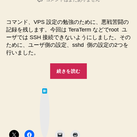
者
日
で
の
SSH
コマンド、VPS 設定の勉強のために、悪戦苦闘の
ロ
記録を残します。今回は TeraTerm などでroot ユ
グ
ーザでは SSH 接続できないようにしました。その
イ
ために、ユーザ側の設定、sshd 側の設定の2つを
ン
行いました。
を
で
き
“root
続きを読む
な
で
い
の
よ
は
SSH
う
て
な
ロ
に
ブ
ッ
す
グ
ク
る
マ
イ
ー
ま
ク
ン
ボ
で
タ
を
の
ン