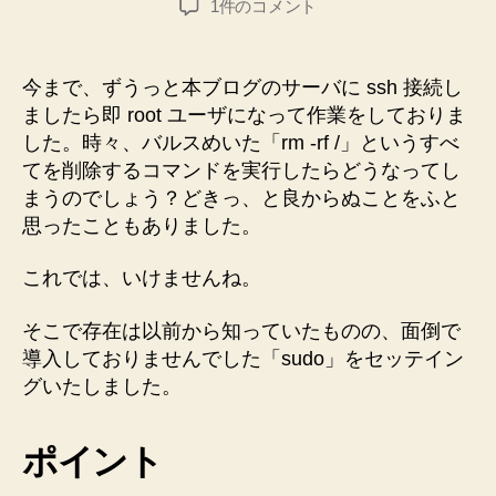
【CentOS】
1件のコメント
者
日
sudo
を
導
今まで、ずうっと本ブログのサーバに ssh 接続し
入
ましたら即 root ユーザになって作業をしておりま
し
した。時々、バルスめいた「rm -rf /」というすべ
ま
てを削除するコマンドを実行したらどうなってし
す！
まうのでしょう？どきっ、と良からぬことをふと
◆
思ったこともありました。
今
更
◆
これでは、いけませんね。
へ
の
そこで存在は以前から知っていたものの、面倒で
導入しておりませんでした「sudo」をセッテイン
グいたしました。
ポイント