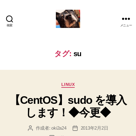
検索
メニュー
oki2a24
タグ:
su
カ
LINUX
テ
【CentOS】sudo を導入
ゴ
リ
します！◆今更◆
ー
作成者:
oki2a24
2013年2月2日
投
投
稿
稿