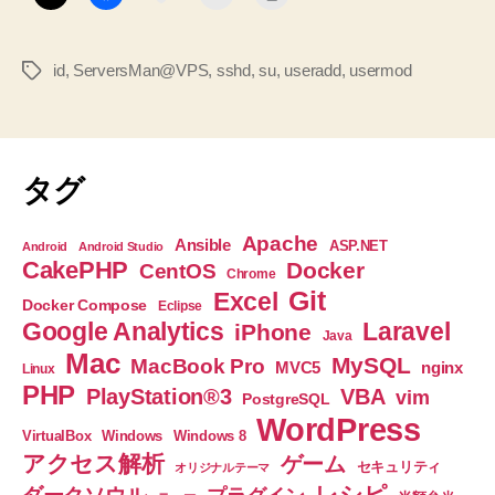
記
で
録
き
へ
id
,
ServersMan@VPS
,
sshd
,
su
,
useradd
,
usermod
タ
な
の
グ
い
よ
う
タグ
に
す
Apache
Ansible
ASP.NET
Android
Android Studio
る
CakePHP
Docker
CentOS
Chrome
ま
Git
Excel
Docker Compose
Eclipse
で
Google Analytics
Laravel
iPhone
Java
の
Mac
MySQL
MacBook Pro
nginx
MVC5
Linux
記
PHP
PlayStation®3
VBA
vim
PostgreSQL
録”
WordPress
VirtualBox
Windows
Windows 8
アクセス解析
ゲーム
セキュリティ
オリジナルテーマ
レシピ