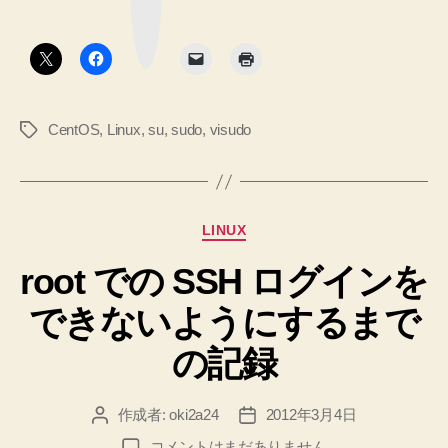
ー
ク
す！
ボ
タ
◆
ン
今
更
CentOS
,
Linux
,
su
,
sudo
,
visudo
タ
◆”
グ
カ
LINUX
テ
root での SSH ログインを
ゴ
リ
できないようにするまで
ー
の記録
作成者:
oki2a24
2012年3月4日
投
投
稿
稿
root
コメントはまだありません