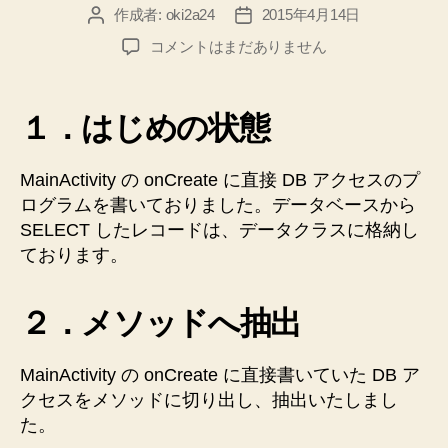
作成者:
oki2a24
2015年4月14日
投
投
稿
稿
【Java】
コメントはまだありません
者
日
【Android】
DB
ア
１．はじめの状態
ク
セ
ス
MainActivity の onCreate に直接 DB アクセスのプ
周
ログラムを書いておりました。データベースから
り
SELECT したレコードは、データクラスに格納し
の
ております。
リ
フ
ァ
２．メソッドへ抽出
ク
タ
MainActivity の onCreate に直接書いていた DB ア
リ
ン
クセスをメソッドに切り出し、抽出いたしまし
グ
た。
の