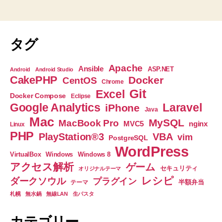
グ
ァ
ク
タ
タグ
リ
ン
Apache
Ansible
ASP.NET
Android
Android Studio
グ
CakePHP
Docker
CentOS
Chrome
の
Git
Excel
Docker Compose
Eclipse
実
Google Analytics
Laravel
iPhone
Java
践
Mac
MySQL
MacBook Pro
nginx
MVC5
Linux
ノ
PHP
PlayStation®3
VBA
vim
PostgreSQL
ー
WordPress
ト”
VirtualBox
Windows
Windows 8
アクセス解析
ゲーム
セキュリティ
オリジナルテーマ
レシピ
ダークソウル
プラグイン
半額弁当
テーマ
札幌
無水鍋
無線LAN
生パスタ
カテゴリー