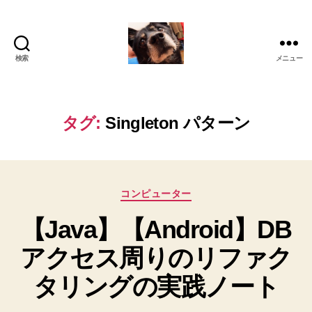
検索
メニュー
oki2a24
タグ:
Singleton パターン
カ
コンピューター
テ
【Java】【Android】DB
ゴ
リ
アクセス周りのリファク
ー
タリングの実践ノート