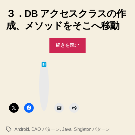
実
３．DB アクセスクラスの作
践
ノ
成、メソッドをそこへ移動
ー
ト
へ
“【Java】
の
続きを読む
【Android】
DB
は
ア
て
な
ク
ブ
ッ
セ
ク
マ
ス
ー
ク
周
ボ
タ
り
ン
の
リ
Android
,
DAO パターン
,
Java
,
Singleton パターン
タ
フ