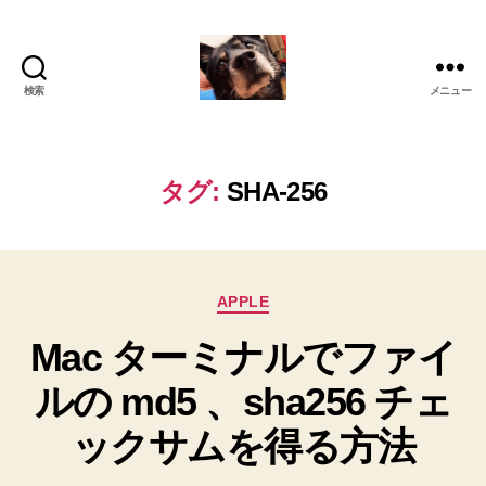
検索
メニュー
oki2a24
タグ:
SHA-256
カ
APPLE
テ
Mac ターミナルでファイ
ゴ
リ
ルの md5 、sha256 チェ
ー
ックサムを得る方法