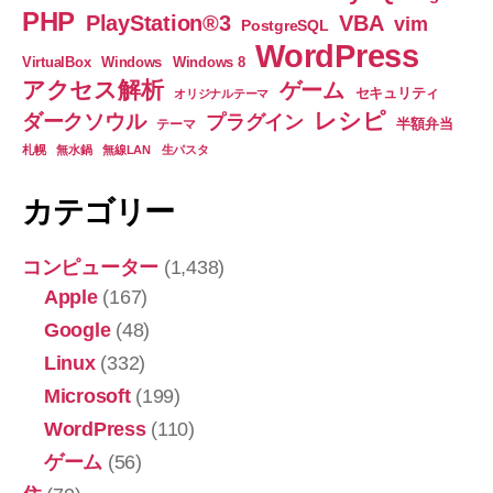
を
PHP
PlayStation®3
VBA
vim
PostgreSQL
得
WordPress
る
VirtualBox
Windows
Windows 8
アクセス解析
ゲーム
方
セキュリティ
オリジナルテーマ
レシピ
法”
ダークソウル
プラグイン
半額弁当
テーマ
札幌
無水鍋
無線LAN
生パスタ
カテゴリー
コンピューター
(1,438)
Apple
(167)
Google
(48)
Linux
(332)
Microsoft
(199)
WordPress
(110)
ゲーム
(56)