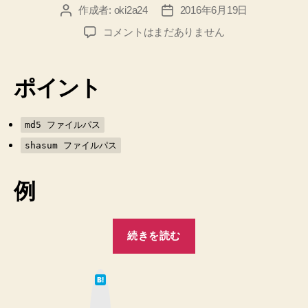
作成者:
oki2a24
2016年6月19日
投
投
稿
稿
Mac
コメントはまだありません
者
日
タ
ー
ミ
ポイント
ナ
ル
で
md5 ファイルパス
フ
shasum ファイルパス
ァ
イ
ル
例
の
md5
“Mac
、
続きを読む
sha256
タ
チ
ー
ェ
は
ミ
て
ッ
な
ナ
ク
ブ