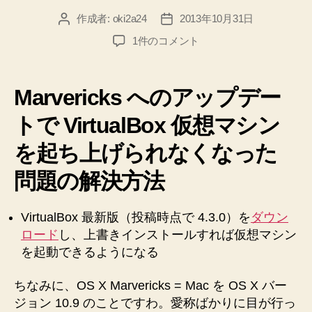
作成者:
oki2a24
2013年10月31日
投
投
稿
稿
◆VirtualBox4.3.0
1件のコメント
者
日
上
書
き
Marvericks へのアップデー
イ
ン
トで VirtualBox 仮想マシン
ス
を起ち上げられなくなった
ト
ー
問題の解決方法
ル
で
復
VirtualBox 最新版（投稿時点で 4.3.0）を
ダウン
帰
ロード
し、上書きインストールすれば仮想マシン
◆Mac
を起動できるようになる
を
OS
ちなみに、OS X Marvericks = Mac を OS X バー
X
Marvericks
ジョン 10.9 のことですわ。愛称ばかりに目が行っ