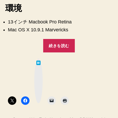
し
環境
ま
す！
意
13インチ Macbook Pro Retina
外
Mac OS X 10.9.1 Marvericks
と
面
“Mac
倒
続きを読む
OS
♪
へ
X
の
は
Marvericks
て
な
に
ブ
ッ
Xcode
ク
マ
と
ー
ク
Command
ボ
タ
Line
ン
Tools
を