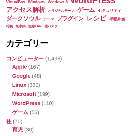
WordPress
VM
VirtualBox
Windows
Windows 8
アクセス解析
ゲーム
VirtualBox
セキュリティ
オリジナルテーマ
レシピ
Version
ダークソウル
プラグイン
半額弁当
テーマ
4.2.18
札幌
無水鍋
無線LAN
生パスタ
が
カテゴリー
起
動
コンピューター
(1,438)
し
Apple
(167)
な
い
Google
(48)
で
Linux
(332)
す
Microsoft
(199)
＞
WordPress
(110)
＜”
ゲーム
(56)
住
(70)
育児
(30)