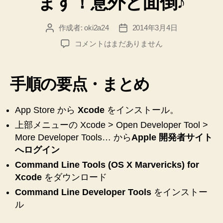
ます！意外と面倒♪
作成者:
oki2a24
2014年3月4日
投
投
稿
稿
Mac
コメントはまだありません
者
日
OS
X
Marvericks
手順の要点・まとめ
に
Xcode
と
App Store から
Xcode
をインストール。
Command
上部メニューの Xcode > Open Developer Tool >
Line
More Developer Tools… から
Apple 開発者サイト
Tools
へログイン
を
イ
Command Line Tools (OS X Marvericks) for
ン
Xcode
をダウンロード
ス
Command Line Developer Tools
をインストー
ト
ル
ー
ル