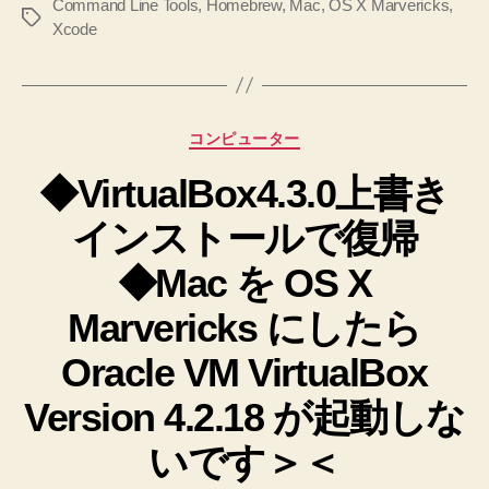
Command Line Tools
,
Homebrew
,
Mac
,
OS X Marvericks
,
イ
タ
Xcode
ン
グ
ス
ト
ー
カ
コンピューター
ル
テ
◆VirtualBox4.3.0上書き
ゴ
し
リ
ま
インストールで復帰
ー
す！
◆Mac を OS X
意
外
Marvericks にしたら
と
Oracle VM VirtualBox
面
倒
Version 4.2.18 が起動しな
♪”
いです＞＜