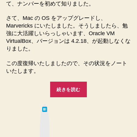
に
て、ナンバーを初めて知りました。
し
た
さて、Mac の OS をアップグレードし、
ら
Marvericks にいたしました。そうしましたら、勉
Oracle
強に大活躍しいらっしゃいます、Oracle VM
VM
VirtualBox、バージョンは 4.2.18、が起動しなくな
VirtualBox
りました。
Version
4.2.18
が
この度復帰いたしましたので、その状況をノート
起
いたします。
動
し
“◆VirtualBox4.3.0
な
続きを読む
上
い
書
で
は
す
き
て
＞
な
イ
ブ
＜
ッ
ン
ク
へ
マ
ス
ー
の