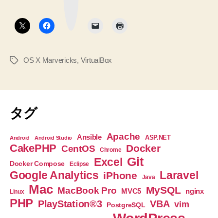
ク
ト
ボ
タ
ー
ン
ル
で
OS X Marvericks
,
VirtualBox
タ
復
グ
帰
◆Mac
を
タグ
OS
X
Apache
Ansible
ASP.NET
Android
Android Studio
Marvericks
CakePHP
Docker
CentOS
Chrome
に
Git
Excel
Docker Compose
Eclipse
し
Google Analytics
Laravel
iPhone
Java
た
Mac
MySQL
MacBook Pro
nginx
MVC5
Linux
ら
PHP
PlayStation®3
VBA
vim
PostgreSQL
Oracle