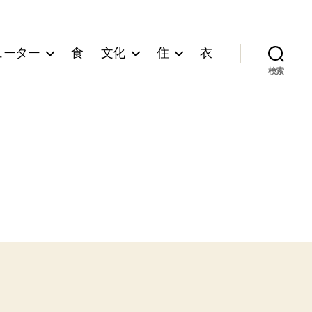
ューター
食
文化
住
衣
検索