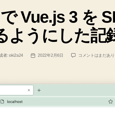
テ
ゴ
8 で Vue.js 3 
リ
ー
るようにした記
Laravel
成者:
oki2a24
2022年2月6日
コメントはまだあり
投
8
稿
で
日
Vue.js
3
を
SPA
と
し
て