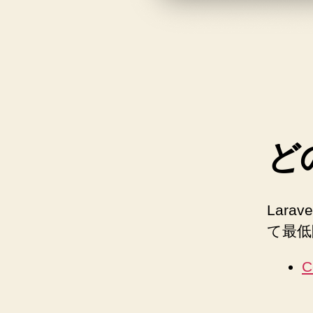
ど
Lara
て最低
C