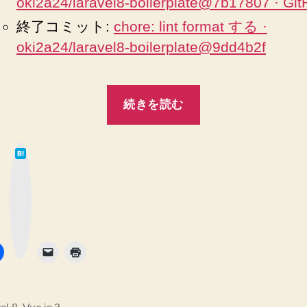
oki2a24/laravel8-boilerplate@7b17807 · Gi
終了コミット:
chore: lint format する ·
oki2a24/laravel8-boilerplate@9dd4b2f
“Laravel
続きを読む
8
で
は
Vue.js
て
な
3
ブ
ッ
ク
を
マ
ー
SPA
ク
ボ
タ
と
ン
し
て