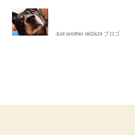
Just another oki2a24 ブロゴ
oki2a24