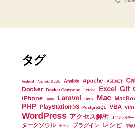
Larav
タ
グ
タグ
Ca
Apache
Ansible
ASP.NET
Android
Android Studio
Git
Excel
Docker
Docker Compose
Eclipse
Mac
Laravel
iPhone
MacBoo
Java
Linux
PHP
PlayStation®3
VBA
vim
PostgreSQL
WordPress
アクセス解析
オリジナルテー
レシピ
ダークソウル
プラグイン
半額
テーマ