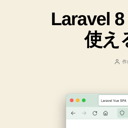
Laravel 
使え
作
投
稿
者