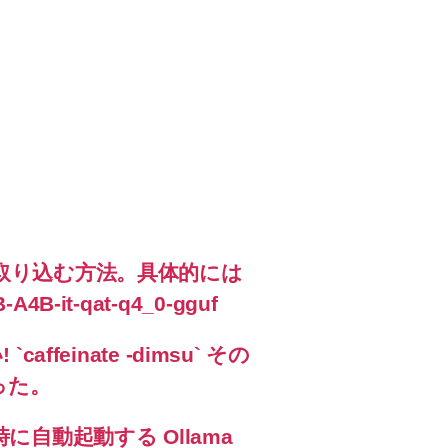
ama に取り込む方法。具体的には
A4B-it-qat-q4_0-gguf
feinate -dimsu` その
った。
に自動起動する Ollama