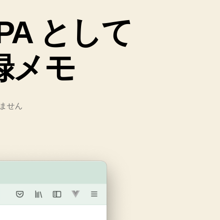
を SPA として
録メモ
ません