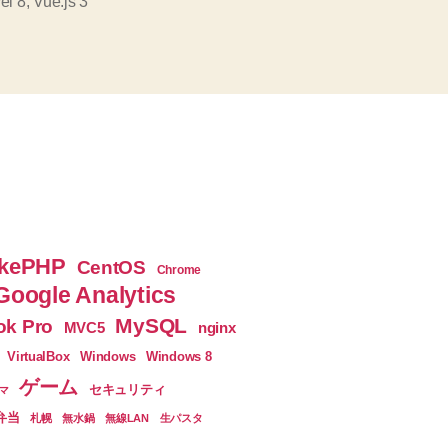
使
el 8
,
Vue.js 3
え
る
よ
う
に
し
た
記
kePHP
CentOS
Chrome
録
Google Analytics
メ
MySQL
k Pro
nginx
MVC5
モ”
VirtualBox
Windows
Windows 8
ゲーム
セキュリティ
マ
弁当
札幌
無水鍋
無線LAN
生パスタ