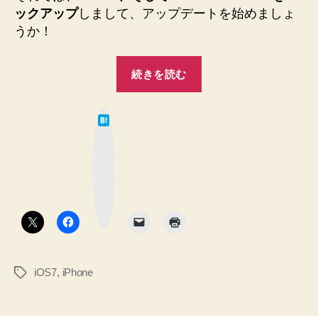
ックアップ
しまして、アップデートを始めましょ
うか！
“iTunes
続きを読む
か
ら
は
の
て
な
iOS7
ブ
ッ
へ
ク
マ
の
ー
ク
ア
ボ
タ
ッ
ン
プ
デ
iOS7
,
iPhone
タ
ー
グ
ト
は