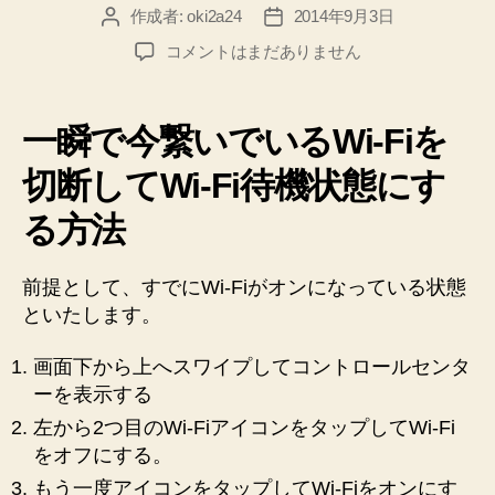
作成者:
oki2a24
2014年9月3日
投
投
稿
稿
【iOS7】
コメントはまだありません
者
日
一
瞬
で
一瞬で今繋いでいるWi-Fiを
iPhone
の
切断してWi-Fi待機状態にす
Wi-
る方法
Fi
を
リ
前提として、すでにWi-Fiがオンになっている状態
セ
といたします。
ッ
ト
画面下から上へスワイプしてコントロールセンタ
す
る
ーを表示する
方
左から2つ目のWi-FiアイコンをタップしてWi-Fi
法！
をオフにする。
へ
もう一度アイコンをタップしてWi-Fiをオンにす
の