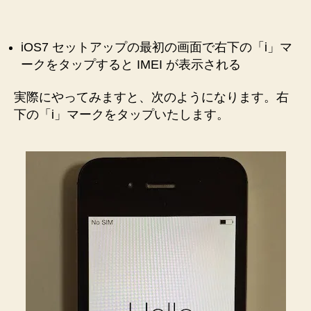
者
日
復
元
し
iOS7 セットアップの最初の画面で右下の「i」マ
た
ークをタップすると IMEI が表示される
iPhone
の
実際にやってみますと、次のようになります。右
IMEI
下の「i」マークをタップいたします。
を
ワ
ン
タ
ッ
プ
で
知
る
方
法
ノ
ー