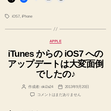
ワ
ン
iOS7
,
iPhone
タ
タ
グ
ッ
プ
で
カ
APPLE
知
テ
る
iTunes からの iOS7 への
ゴ
リ
方
アップデートは大変面倒
ー
法
ノ
でしたの♪
ー
ト！”
作成者:
oki2a24
2013年9月20日
投
投
稿
稿
iTunes
コメントはまだありません
者
日
か
ら
の