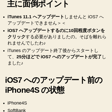
主に面倒ポイント
iOS7
へ
の
iTunes 11.1 へアップデート
しませんと iOS7 へ
ア
アップデートできません＞＜
ッ
iOS7 へアップデートするのに10回程度ボタンを
プ
クリック
する必要がありましたの。そばを離れら
デ
れませんでしたわ♪
ー
ト
iTunes のアップデート終了後からスタートし
は
て、
25分ほどで iOS7 へのアップデートが完了
し
大
ました♪
変
面
倒
iOS7 へのアップデート前の
で
iPhone4S の状態
し
た
の
iPhone4S
♪
へ
SoftBank