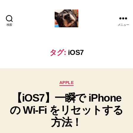
検索
メニュー
oki2a24
タグ:
iOS7
カ
APPLE
テ
【iOS7】一瞬で iPhone
ゴ
リ
の Wi-Fi をリセットする
ー
方法！