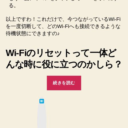
る。
以上ですわ！これだけで、今つながっているWi-Fi
を一度切断して、どのWi-Fiへも接続できるような
待機状態にできますの♪
Wi-Fiのリセットって一体ど
んな時に役に立つのかしら？
“【iOS7】
続きを読む
一
瞬
は
で
て
な
iPhone
ブ
ッ
の
ク
マ
Wi-
ー