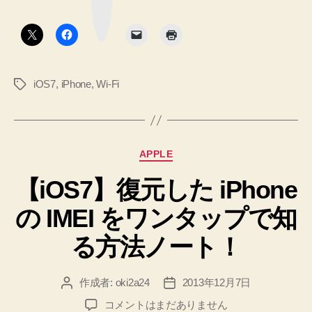
ク
Fi
ボ
タ
を
ン
リ
セ
iOS7
,
iPhone
,
Wi-Fi
タ
ッ
グ
ト
す
る
カ
APPLE
方
テ
法！”
【iOS7】復元した iPhone
ゴ
リ
の IMEI をワンタップで知
ー
る方法ノート！
作成者:
oki2a24
2013年12月7日
投
投
稿
稿
【iOS7】
コメントはまだありません