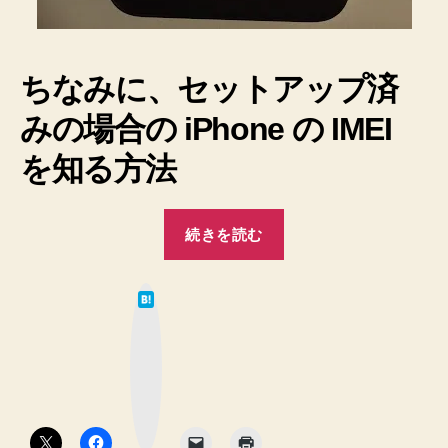
ちなみに、セットアップ済
みの場合の iPhone の IMEI
を知る方法
“【iOS7】
続きを読む
復
元
は
し
て
な
た
ブ
ッ
iPhone
ク
マ
の
ー
ク
IMEI
ボ
タ
を
ン