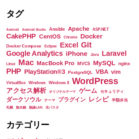
大
タグ
変
面
Apache
Ansible
ASP.NET
Android
Android Studio
倒
CakePHP
Docker
CentOS
Chrome
で
Git
Excel
Docker Compose
Eclipse
し
Google Analytics
Laravel
iPhone
Java
た
Mac
MySQL
MacBook Pro
nginx
MVC5
Linux
の
PHP
PlayStation®3
VBA
vim
PostgreSQL
♪”
WordPress
VirtualBox
Windows
Windows 8
アクセス解析
ゲーム
セキュリティ
オリジナルテーマ
レシピ
ダークソウル
プラグイン
半額弁当
テーマ
札幌
無水鍋
無線LAN
生パスタ
カテゴリー