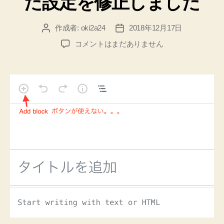
た設定を修正しました
作成者:
oki2a24
2018年12月17日
投
投
稿
稿
WordPress
コメントはまだありません
者
日
5.0
で
Gutenberg
ブ
ロ
ッ
ク
エ
デ
ィ
タ
ー
が
使
用
で