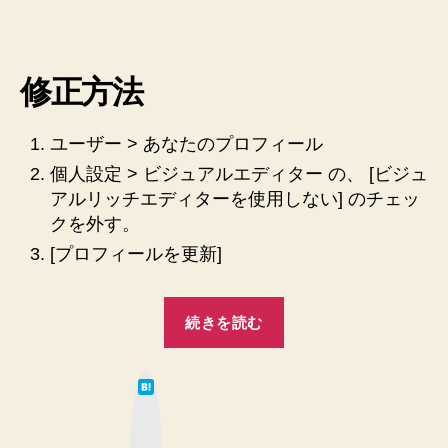
き
な
か
っ
修正方法
た
設
ユーザー > あなたのプロフィール
定
を
個人設定 > ビジュアルエディター の、 [ビジュ
修
アルリッチエディターを使用しない] のチェッ
正
クを外す。
し
[プロフィールを更新]
ま
し
た
“WordPress
へ
続きを読む
5.0
の
で
は
Gutenberg
て
な
ブ
ブ
ッ
ロ