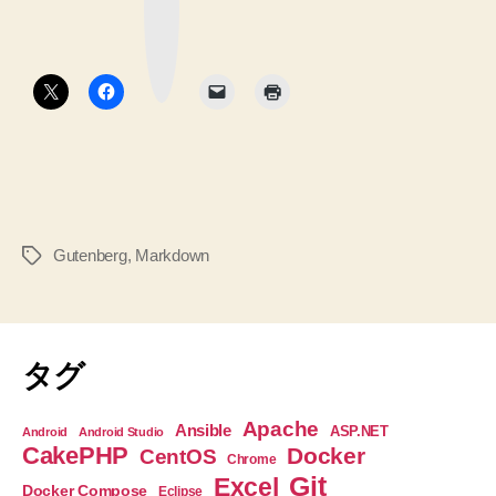
ク
マ
ッ
ー
ク
ク
ボ
タ
エ
ン
デ
ィ
タ
ー
が
Gutenberg
,
Markdown
タ
使
グ
用
で
き
タグ
な
か
Apache
Ansible
ASP.NET
Android
Android Studio
っ
CakePHP
Docker
CentOS
Chrome
た
Git
Excel
Docker Compose
Eclipse