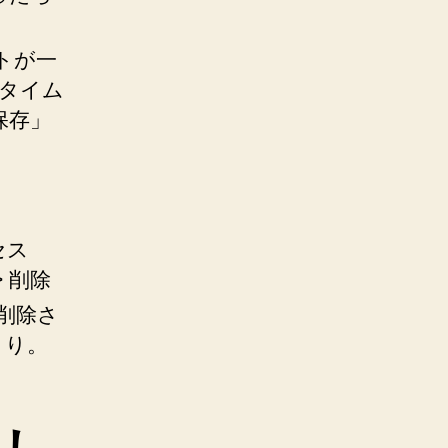
トが一
タイム
保存」
セス
 削除
削除さ
より。