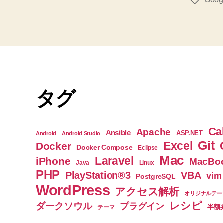
タ
グ
タグ
Ca
Apache
Ansible
ASP.NET
Android
Android Studio
Git
Excel
Docker
Docker Compose
Eclipse
Mac
Laravel
iPhone
MacBoo
Java
Linux
PHP
PlayStation®3
VBA
vim
PostgreSQL
WordPress
アクセス解析
オリジナルテー
レシピ
ダークソウル
プラグイン
半額
テーマ