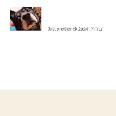
Just another oki2a24 ブロゴ
oki2a24