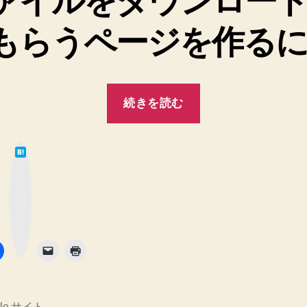
ァイルをダウンロー
もらうページを作る
“【Google
続きを読む
サ
イ
は
ト】
て
な
疑
ブ
ッ
ク
問
マ
ー
な
ク
ボ
タ
ど
ン
を
調
べ
gle サイト