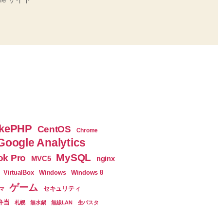
て
箇
条
書
き
メ
モ
♪”
kePHP
CentOS
Chrome
Google Analytics
MySQL
k Pro
nginx
MVC5
VirtualBox
Windows
Windows 8
ゲーム
セキュリティ
マ
弁当
札幌
無水鍋
無線LAN
生パスタ