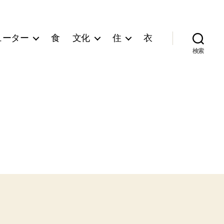
ューター
食
文化
住
衣
検索