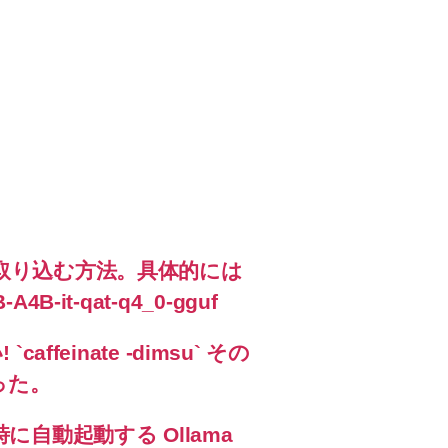
ama に取り込む方法。具体的には
A4B-it-qat-q4_0-gguf
feinate -dimsu` その
った。
に自動起動する Ollama