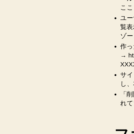
ここ
ユー
覧表
ゾー
作っ
→ ht
XX
サイ
し、
「削
れて