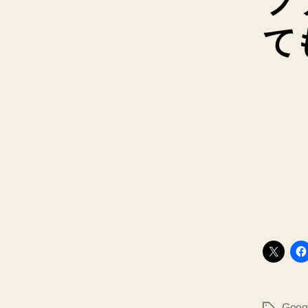
フ
て
Goo