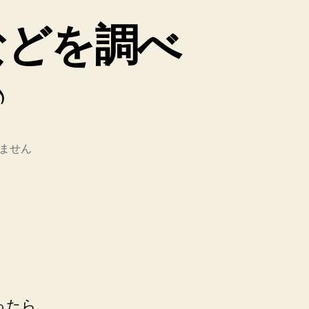
問などを調べ
♪
ません
ったら