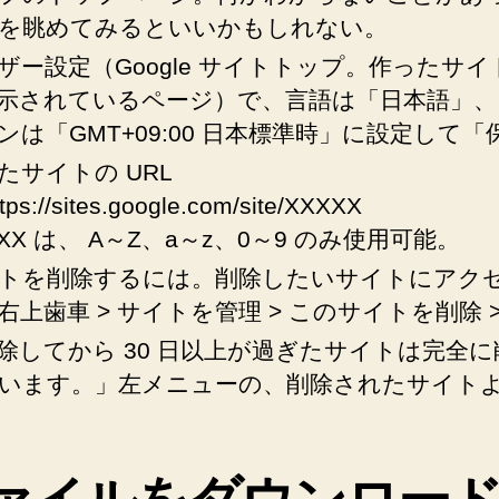
べ
を眺めてみるといいかもしれない。
て
箇
ザー設定（Google サイトトップ。作ったサイ
条
示されているページ）で、言語は「日本語」、
書
ンは「GMT+09:00 日本標準時」に設定して「
き
メ
たサイトの URL
モ
tps://sites.google.com/site/XXXXX
♪
XXX は、 A～Z、a～z、0～9 のみ使用可能。
へ
トを削除するには。削除したいサイトにアク
の
右上歯車 > サイトを管理 > このサイトを削除 >
除してから 30 日以上が過ぎたサイトは完全に
います。」左メニューの、削除されたサイト