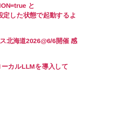
ON=true と
_0 を設定した状態で起動するよ
海道2026@6/6開催 感
速でローカルLLMを導入して