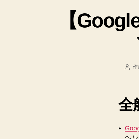
【Goog
作
投
稿
者
全
Goo
ヘル