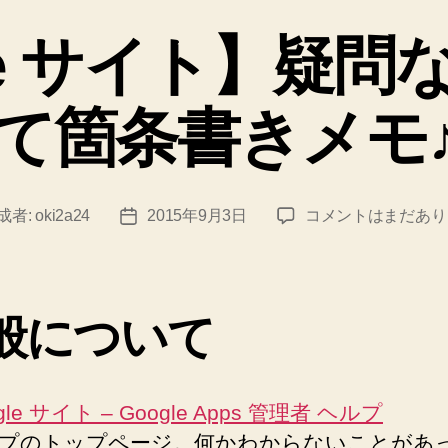
テ
ゴ
le サイト】疑
リ
ー
て箇条書きメモ
【Google
成者:
oki2a24
2015年9月3日
コメントはまだあり
投
サ
稿
イ
日
ト】
疑
般について
問
な
ど
を
gle サイト – Google Apps 管理者 ヘルプ
調
プのトップページ。何かわからないことがあ