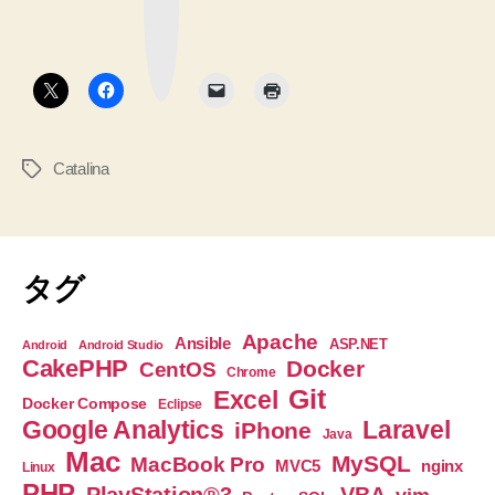
ク
マ
の
ォ
ー
ク
ル
ボ
タ
ト
ン
シ
ェ
Catalina
タ
ル
グ
に
す
る
タグ
ま
で
Apache
Ansible
ASP.NET
Android
Android Studio
の
CakePHP
Docker
CentOS
Chrome
記
Git
Excel
Docker Compose
Eclipse
録”
Google Analytics
Laravel
iPhone
Java
Mac
MySQL
MacBook Pro
nginx
MVC5
Linux
PHP