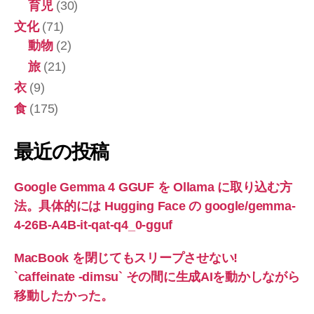
育児
(30)
文化
(71)
動物
(2)
旅
(21)
衣
(9)
食
(175)
最近の投稿
Google Gemma 4 GGUF を Ollama に取り込む方
法。具体的には Hugging Face の google/gemma-
4-26B-A4B-it-qat-q4_0-gguf
MacBook を閉じてもスリープさせない!
`caffeinate -dimsu` その間に生成AIを動かしながら
移動したかった。