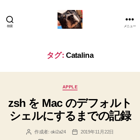
検索
メニュー
oki2a24
タグ:
Catalina
カ
APPLE
テ
zsh を Mac のデフォルト
ゴ
リ
シェルにするまでの記録
ー
作成者:
oki2a24
2019年11月22日
投
投
稿
稿