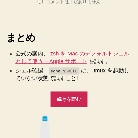
zsh
コメントはまだありません
者
日
を
Mac
の
デ
まとめ
フ
ォ
ル
公式の案内、
zsh を Mac のデフォルトシェル
ト
として使う – Apple サポート
を試す。
シ
ェ
シェル確認
は、 tmux を起動し
echo $SHELL
ル
ていない状態で試すこと!
に
す
“zsh
る
続きを読む
ま
を
で
Mac
の
は
の
て
記
な
デ
録
ブ
ッ
フ
へ