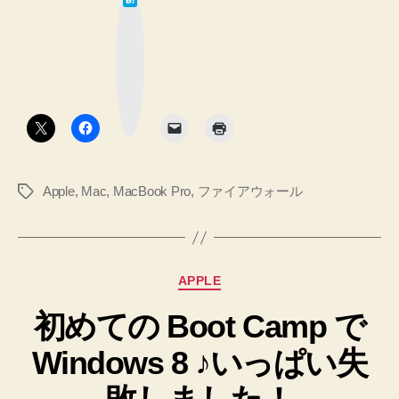
リ
て
設
な
テ
ブ
定
ッ
ィ！
ク
す
マ
Mac
る
ー
ク
方
OS
ボ
タ
法
X
ン
へ
v10.8.2
の
で
Apple
,
Mac
,
MacBook Pro
,
ファイアウォール
タ
ア
グ
プ
リ
ケ
カ
APPLE
ー
テ
シ
初めての Boot Camp で
ゴ
リ
ョ
Windows 8 ♪いっぱい失
ー
ン
フ