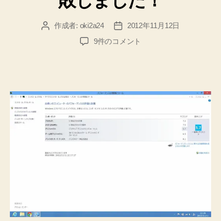
敗しました！
ァ
イ
作成者:
oki2a24
2012年11月12日
投
投
ア
稿
稿
初
9件のコメント
ウ
者
日
め
ォ
て
の
ー
Boot
ル
Camp
を
で
設
Windows
定
8
♪
す
い
る
っ
方
ぱ
法”
い
失
敗
し