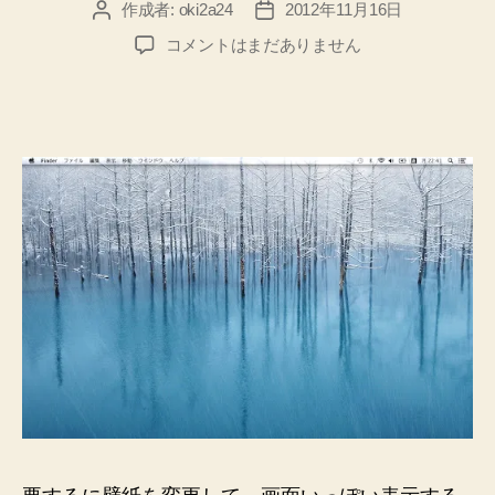
作成者:
oki2a24
2012年11月16日
投
投
稿
稿
13
コメントはまだありません
者
日
イ
ン
チ
MacBook
Pro
Retina
の
壁
紙
を
堪
能
す
る
た
め
の
設