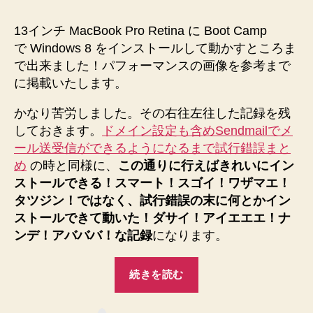
ま
し
13インチ MacBook Pro Retina に Boot Camp
た！
で Windows 8 をインストールして動かすところま
へ
で出来ました！パフォーマンスの画像を参考まで
の
に掲載いたします。
かなり苦労しました。その右往左往した記録を残
しておきます。
ドメイン設定も含めSendmailでメ
ール送受信ができるようになるまで試行錯誤まと
め
の時と同様に、
この通りに行えばきれいにイン
ストールできる！スマート！スゴイ！ワザマエ！
タツジン！ではなく、試行錯誤の末に何とかイン
ストールできて動いた！ダサイ！アイエエエ！ナ
ンデ！アバババ！な記録
になります。
“初
続きを読む
め
て