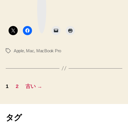
ッ
Pro
ク
マ
Retina
ー
ク
デ
ボ
タ
ィ
ン
ス
プ
Apple
,
Mac
,
MacBook Pro
タ
レ
グ
イ
モ
デ
投
ル
1
2
古い
→
を
稿
懇
の
切
丁
ペ
タグ
寧