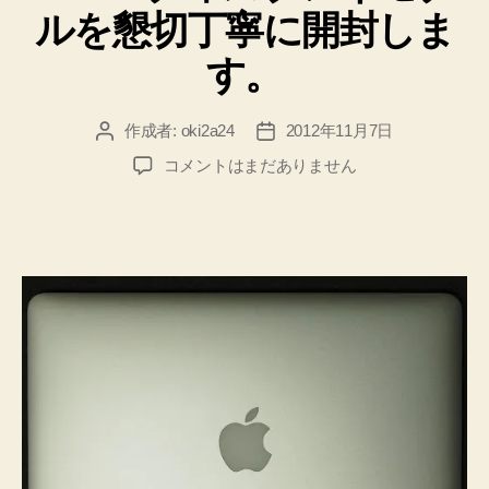
ア
ルを懇切丁寧に開封しま
ッ
す。
プ
２
作成者:
oki2a24
2012年11月7日
投
投
０
稿
稿
手
13
コメントはまだありません
者
日
イ
♪”
ン
チ
MacBook
Pro
Retina
デ
ィ
ス
プ
レ
イ
モ