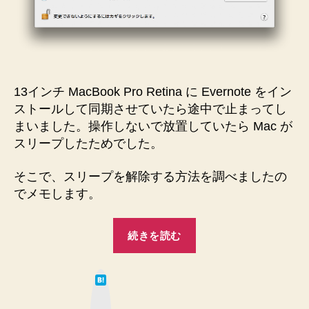
モ
し
ま
す
♪
へ
13インチ MacBook Pro Retina に Evernote をイン
の
ストールして同期させていたら途中で止まってし
まいました。操作しないで放置していたら Mac が
スリープしたためでした。
そこで、スリープを解除する方法を調べましたの
でメモします。
“Mac
続きを読む
の
ス
は
リ
て
な
ー
ブ