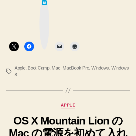
は
の
て
な
Boot
ブ
ッ
Camp
ク
マ
で
ー
ク
Windows
ボ
タ
8
ン
♪
い
Apple
,
Boot Camp
,
Mac
,
MacBook Pro
,
Windows
,
Windows
っ
タ
8
ぱ
グ
い
失
敗
カ
APPLE
し
テ
OS X Mountain Lion の
ゴ
ま
リ
し
Mac の電源を初めて入れ
ー
た！”