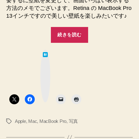
要するに壁紙を変更して、画面いっぽい表示する
定
方法のメモでございます。Retina の MacBook Pro
♪
13インチですので美しい壁紙を楽しみたいです♪
へ
の
“13
続きを読む
イ
ン
は
チ
て
な
MacBook
ブ
ッ
Pro
ク
マ
Retina
ー
ク
の
ボ
タ
壁
ン
紙
を
Apple
,
Mac
,
MacBook Pro
,
写真
タ
堪
グ
能