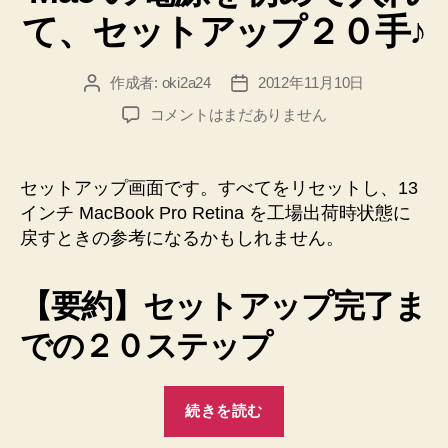
て、セットアップ２０手♪
作成者:
oki2a24
2012年11月10日
投
投
稿
稿
OS
コメントはまだありません
者
日
X
Mountain
Lion
セットアップ画面です。すべてをリセットし、13
の
インチ MacBook Pro Retina を工場出荷時状態に
Mac
戻すときの参考になるかもしれません。
の
電
源
【要約】セットアップ完了ま
を
初
での２０ステップ
め
て
“OS
入
続きを読む
れ
X
て、