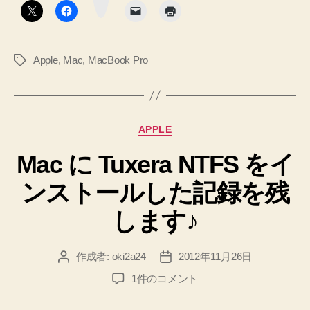
ス
ン
見
ト
直
す
ー
設
Apple
,
Mac
,
MacBook Pro
タ
ル
定！
グ
で
へ
き
の
な
カ
APPLE
い
テ
と
Mac に Tuxera NTFS をイ
ゴ
リ
き
ンストールした記録を残
ー
に
見
します♪
直
す
作成者:
oki2a24
2012年11月26日
投
投
設
稿
稿
Mac
1件のコメント
定！”
者
日
に
Tuxera