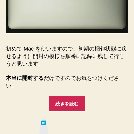
デ
ル
を
懇
切
丁
寧
初めて Mac を使いますので、初期の梱包状態に戻
に
開
せるように開封の模様を順番に記録に残して行こ
封
うと思います。
し
ま
本当に開封するだけ
ですのでお気をつけくださ
す。
い。
へ
の
“13
続きを読む
イ
ン
は
チ
て
な
MacBook
ブ