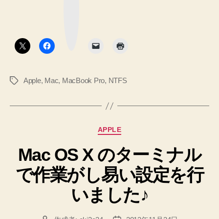
ッ
イ
ク
マ
ン
ー
ク
ス
ボ
タ
ト
ン
ー
ル
Apple
,
Mac
,
MacBook Pro
,
NTFS
タ
し
グ
た
記
録
カ
APPLE
を
テ
残
Mac OS X のターミナル
ゴ
リ
し
で作業がし易い設定を行
ー
ま
す
いました♪
♪”