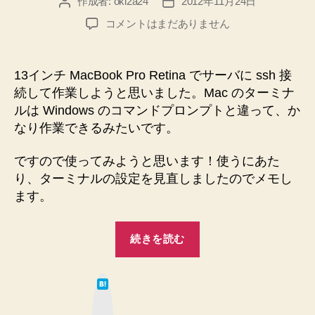
作成者:
oki2a24
2012年11月24日
投
投
稿
稿
Mac
コメントはまだありません
者
日
OS
X
の
13インチ MacBook Pro Retina でサーバに ssh 接
タ
続して作業しようと思いました。Mac のターミナ
ー
ルは Windows のコマンドプロンプトと違って、か
ミ
なり作業できるみたいです。
ナ
ル
ですので使ってみようと思います！使うにあた
で
作
り、ターミナルの設定を見直しましたのでメモし
業
ます。
が
し
“Mac
続きを読む
易
OS
い
X
設
は
定
の
て
な
を
タ
ブ