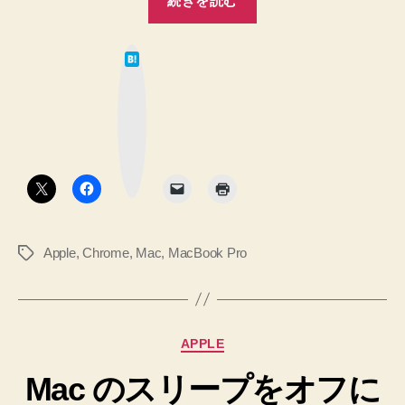
続きを読む
Google
に
Chrome
初
で
は
め
す
て
な
て
♪
ブ
ッ
へ
ア
ク
の
マ
プ
ー
ク
リ
ボ
タ
を
ン
イ
ン
Apple
,
Chrome
,
Mac
,
MacBook Pro
タ
ス
グ
ト
ー
ル
カ
APPLE
し
テ
ま
Mac のスリープをオフに
ゴ
リ
し