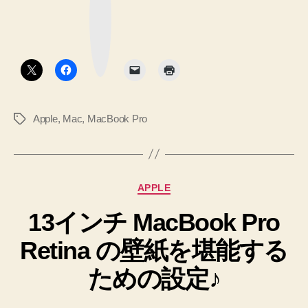
ッ
プ
ク
マ
を
ー
ク
オ
ボ
タ
フ
ン
に
す
Apple
,
Mac
,
MacBook Pro
タ
る
グ
方
法
を
カ
APPLE
メ
テ
モ
13インチ MacBook Pro
ゴ
リ
し
Retina の壁紙を堪能する
ー
ま
す
ための設定♪
♪”