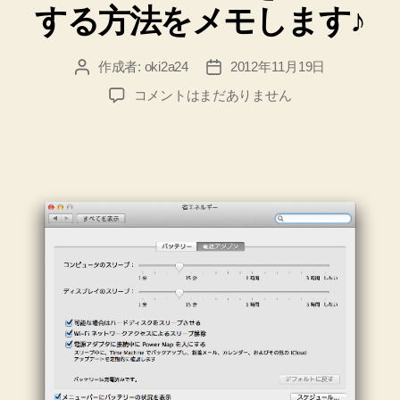
する方法をメモします♪
ー
た！
Google
作成者:
oki2a24
2012年11月19日
投
投
Chrome
稿
稿
で
Mac
コメントはまだありません
者
日
の
す
ス
♪”
リ
ー
プ
を
オ
フ
に
す
る
方
法
を
メ