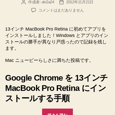
作成者:
oki2a24
2012年11月21日
投
投
し
稿
稿
Mac
コメントはまだありません
た
者
日
に
♪”
初
め
13インチ MacBook Pro Retina に初めてアプリを
て
インストールしました！Windows とアプリのイン
ア
ストールの勝手が異なり戸惑ったので記録を残し
プ
ます。
リ
を
Mac ニュービーらしさに満ちた投稿です。
イ
ン
ス
Google Chrome を 13インチ
ト
ー
MacBook Pro Retina にイン
ル
し
ストールする手順
ま
し
“Mac
た！