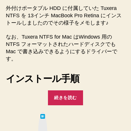
NTFS
外付けポータブル HDD に付属していた Tuxera
を
NTFS を 13インチ MacBook Pro Retina にインス
イ
トールしましたのでその様子をメモします♪
ン
ス
なお、Tuxera NTFS for Mac はWindows 用の
ト
NTFS フォーマットされたハードディスクでも
ー
ル
Mac で書き込みできるようにするドライバーで
し
す。
た
記
インストール手順
録
を
残
“Mac
し
続きを読む
に
ま
す
Tuxera
♪
は
NTFS
て
へ
な
を
ブ
の