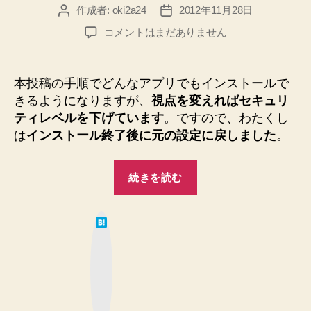
作成者:
oki2a24
2012年11月28日
投
投
稿
稿
Mac
コメントはまだありません
者
日
で
ア
プ
本投稿の手順でどんなアプリでもインストールで
リ
きるようになりますが、
視点を変えればセキュリ
が
ティレベルを下げています
。ですので、わたくし
イ
は
インストール終了後に元の設定に戻しました
。
ン
ス
“Mac
ト
続きを読む
ー
で
ル
ア
で
は
プ
て
き
な
リ
な
ブ
ッ
い
が
ク
マ
と
イ
ー
き
ク
ン
ボ
に
タ