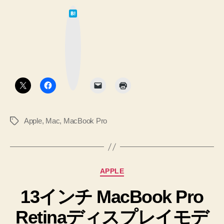
Mountain
セ
は
Lion
て
ッ
な
の
ト
ブ
ッ
ア
Mac
ク
マ
ッ
の
ー
プ
ク
電
ボ
２
タ
源
ン
０
を
手
♪
初
へ
Apple
,
Mac
,
MacBook Pro
タ
め
の
グ
て
入
れ
カ
APPLE
て、
テ
セ
13インチ MacBook Pro
ゴ
リ
ッ
Retinaディスプレイモデ
ー
ト