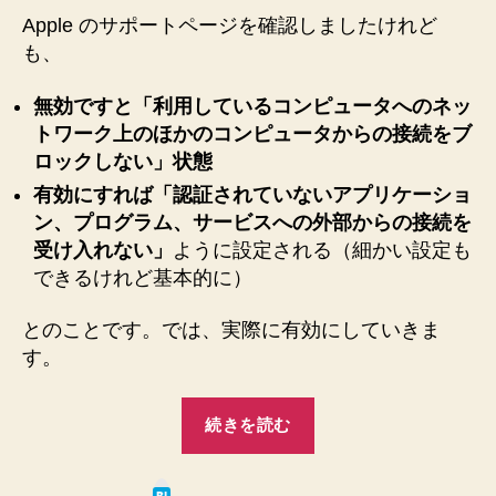
OS
Apple のサポートページを確認しましたけれど
X
も、
v10.8.2
で
ア
無効ですと「利用しているコンピュータへのネッ
プ
トワーク上のほかのコンピュータからの接続をブ
リ
ロックしない」状態
ケ
有効にすれば「認証されていないアプリケーショ
ー
ン、プログラム、サービスへの外部からの接続を
シ
受け入れない」
ように設定される（細かい設定も
ョ
ン
できるけれど基本的に）
フ
ァ
とのことです。では、実際に有効にしていきま
イ
す。
ア
ウ
“セ
ォ
続きを読む
キ
ー
ル
ュ
を
は