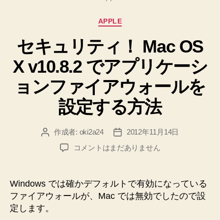
す
る
カ
APPLE
た
テ
め
セキュリティ！ Mac OS
ゴ
リ
の
X v10.8.2 でアプリケーシ
ー
設
定
ョンファイアウォールを
♪”
設定する方法
作成者:
oki2a24
2012年11月14日
投
投
稿
稿
セ
コメントはまだありません
者
日
キ
ュ
リ
Windows では確かデフォルトで有効になっている
テ
ファイアウォールが、Mac では無効でしたので設
ィ！
定します。
Mac