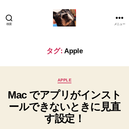
検索
メニュー
oki2a24
タグ:
Apple
カ
APPLE
テ
Mac でアプリがインスト
ゴ
リ
ールできないときに見直
ー
す設定！