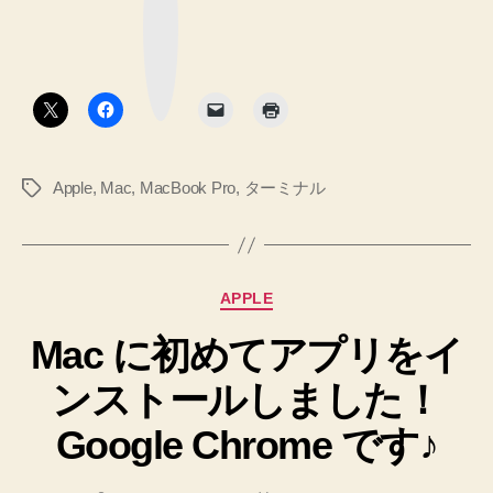
行
ッ
ー
ク
い
マ
ミ
ー
ま
ク
ナ
し
ボ
タ
た
ル
ン
♪
で
へ
作
の
Apple
,
Mac
,
MacBook Pro
,
ターミナル
タ
業
グ
が
し
易
カ
APPLE
い
テ
設
Mac に初めてアプリをイ
ゴ
リ
定
ンストールしました！
ー
を
行
Google Chrome です♪
い
ま