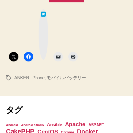
iPod
レ
/
は
ビ
て
Galaxy
な
ュ
/
ブ
ッ
ー】
Xepria
ク
マ
/
ANKER
ー
ク
Android
Astro
ボ
/
タ
M1
ン
各
5200mAh
種
ス
モ
マ
ANKER
,
iPhone
,
モバイルバッテリー
タ
バ
ホ
グ
イ
/
ル
Wi-
バ
Fi
タグ
ル
ッ
ー
テ
タ
Apache
Ansible
ASP.NET
Android
Android Studio
リ
等
CakePHP
Docker
CentOS
Chrome