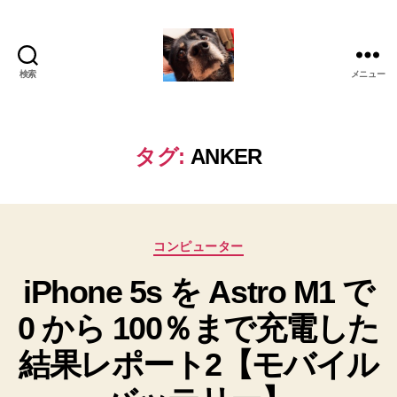
検索
メニュー
oki2a24
タグ:
ANKER
カ
コンピューター
テ
iPhone 5s を Astro M1 で
ゴ
リ
0 から 100％まで充電した
ー
結果レポート2【モバイル