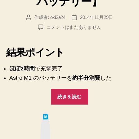
バッテリー】
作成者:
oki2a24
2014年11月29日
投
投
稿
稿
iPhone
コメントはまだありません
者
日
5s
を
Astro
結果ポイント
M1
で
0
ほぼ2時間
で充電完了
か
Astro M1 のバッテリーを
約半分消費
した
ら
100％
“iPhone
ま
続きを読む
5s
で
充
を
電
は
Astro
て
し
な
M1
ブ
た
ッ
で
結
ク