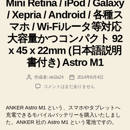
Mini Retina / iPod / Galaxy
バ
/ Xepria / Android / 各種ス
イ
ル
マホ / Wi-Fiルータ等対応
バ
大容量かつコンパクト 92
ッ
テ
x 45 x 22mm (日本語説明
リ
書付き) Astro M1
ー】”
作成者:
oki2a24
2014年6月4日
投
投
稿
稿
【詳
コメントはまだありません
者
日
細
レ
ビ
ANKER Astro M1 という、スマホやタブレットへ
ュ
充電できるモバイルバッテリーを購入いたしまし
ー】
た。ANKER 社の Astro M1 という電池ですの。
ANKER