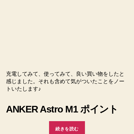
Astro
M1
5200mAh
モ
バ
イ
ル
バ
ッ
テ
リ
ー
充電してみて、使ってみて、良い買い物をしたと
iPhone5S
感じました。それも含めて気がついたことをノー
5C
トいたします♪
5
4S
/
ANKER Astro M1 ポイント
iPad
Mini
“【詳
Retina
続きを読む
/
細