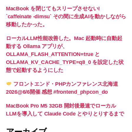
容
MacBook を閉じてもスリープさせない!
量
`caffeinate -dimsu` その間に生成AIを動かしながら
か
移動したかった。
つ
コ
ローカルLLM性能改善した。Mac 起動時に自動起
ン
動する Ollama アプリが、
パ
OLLAMA_FLASH_ATTENTION=true と
ク
OLLAMA_KV_CACHE_TYPE=q8_0 を設定した状
ト
態で起動するようにした
92
x
フロントエンド・PHPカンファレンス北海道
45
2026@6/6開催 感想 #frontend_phpcon_do
x
22mm
MacBook Pro M5 32GB 開封後最速でローカル
(日
LLMを導入して Claude Code とやりとりするまで
本
語
アーカイブ