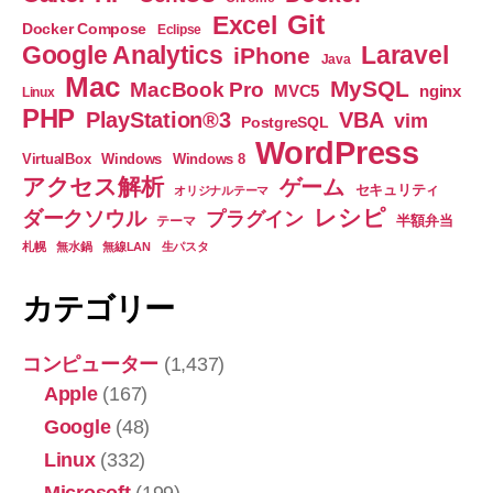
ー
対
Git
Excel
Docker Compose
Eclipse
応
iPhone5S
Google Analytics
Laravel
iPhone
大
Java
5C
Mac
容
MySQL
MacBook Pro
nginx
MVC5
Linux
5
量
PHP
PlayStation®3
VBA
vim
PostgreSQL
4S
か
WordPress
つ
/
VirtualBox
Windows
Windows 8
コ
アクセス解析
ゲーム
iPad
セキュリティ
オリジナルテーマ
ン
レシピ
Mini
ダークソウル
プラグイン
半額弁当
テーマ
パ
Retina
札幌
無水鍋
無線LAN
生パスタ
ク
/
ト
92
カテゴリー
iPod
x
/
45
コンピューター
(1,437)
Galaxy
x
Apple
(167)
/
22mm
(日
Xepria
Google
(48)
本
/
Linux
(332)
語
Android
Microsoft
(199)