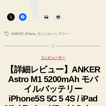
マ
0
果
ー
ク
レ
か
ボ
タ
ポ
ら
ン
ー
100％
ト
ま
2【モ
ANKER
,
iPhone
,
モバイルバッテリー
タ
バ
で
グ
イ
充
ル
電
バ
し
ッ
カ
コンピューター
た
テ
テ
リ
結
【詳細レビュー】ANKER
ゴ
ー】
リ
果
へ
Astro M1 5200mAh モバ
ー
レ
の
ポ
イルバッテリー
ー
iPhone5S 5C 5 4S / iPad
ト
2【モ