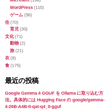
説
/
明
WordPress
(110)
各
書
ゲーム
(56)
付
種
住
(70)
き)
ス
Astro
育児
(30)
マ
M1
文化
(71)
ホ
へ
動物
(2)
の
/
旅
(21)
Wi-
衣
(9)
Fi
ル
食
(175)
ー
タ
最近の投稿
等
対
Google Gemma 4 GGUF を Ollama に取り込む方
応
法。具体的には Hugging Face の google/gemma-
大
4-26B-A4B-it-qat-q4_0-gguf