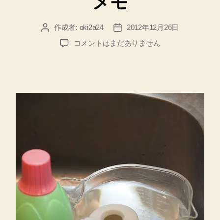
メモ
作成者:
oki2a24
2012年12月26日
投
投
稿
稿
醤
コメントはまだありません
者
日
油
さ
し
を
新
品
同
様
に！
を
目
指
し
て
臭
い、