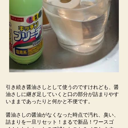
詰
ま
り、
こ
び
り
つ
き
を
落
と
す
メ
モ
引き続き醤油さしとして使うのですけれども、醤
へ
油さしに継ぎ足していくと口の部分が詰まりやす
の
いままであったりと何かと不便です。
醤油さしの醤油がなくなった時点で汚れ、臭い、
詰まりを一旦リセット！まるで新品！ワースゴ