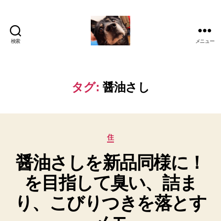
検索
メニュー
oki2a24
タグ:
醤油さし
カ
住
テ
醤油さしを新品同様に！
ゴ
リ
を目指して臭い、詰ま
ー
り、こびりつきを落とす