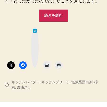
イ！としたかったので試したことをメモします。
“醤
続きを読む
油
さ
は
し
て
な
を
ブ
ッ
新
ク
マ
品
ー
ク
同
ボ
タ
様
ン
に！
を
キッチンハイター
,
キッチンブリーチ
,
塩素系漂白剤
,
掃
目
タ
除
,
醤油さし
指
グ
し
て