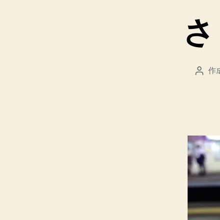
さ
作
投
稿
者