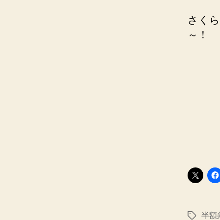
さくら
～！
半額
タ