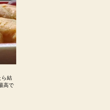
たら結
最高で