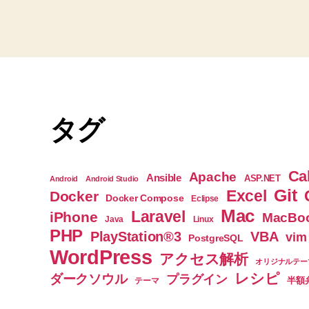
グ
タグ
Ca
Apache
Ansible
ASP.NET
Android
Android Studio
Git
Excel
Docker
Docker Compose
Eclipse
Mac
Laravel
iPhone
MacBoo
Java
Linux
PHP
PlayStation®3
VBA
vim
PostgreSQL
WordPress
アクセス解析
オリジナルテー
レシピ
ダークソウル
プラグイン
半額
テーマ