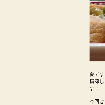
夏です
構涼し
す！
今回は