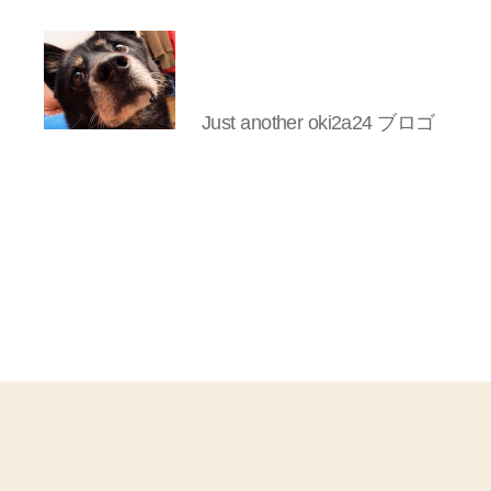
Just another oki2a24 ブロゴ
oki2a24