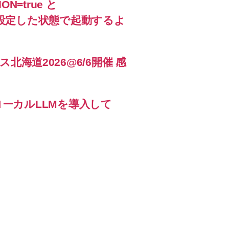
ON=true と
_0 を設定した状態で起動するよ
海道2026@6/6開催 感
速でローカルLLMを導入して