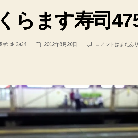
テ
ゴ
くらます寿司47
リ
ー
さ
成者:
oki2a24
2012年8月20日
コメントはまだあ
投
く
稿
ら
日
ま
す
寿
司
475
円
へ
の