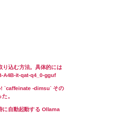
ama に取り込む方法。具体的には
A4B-it-qat-q4_0-gguf
feinate -dimsu` その
った。
に自動起動する Ollama