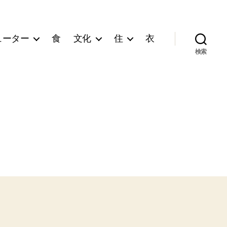
ューター
食
文化
住
衣
検索