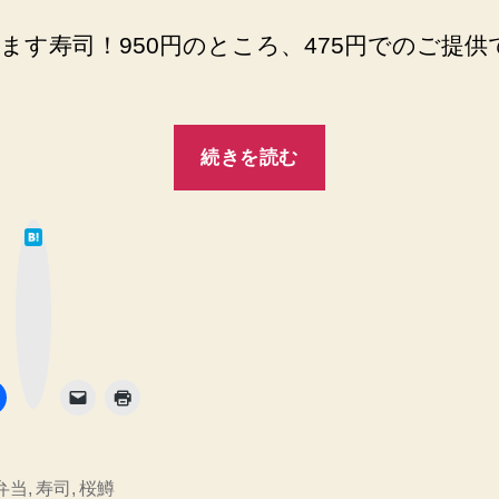
ます寿司！950円のところ、475円でのご提供
“さ
続きを読む
く
ら
は
ま
て
な
す
ブ
ッ
ク
寿
マ
ー
司
ク
ボ
タ
475
ン
円”
弁当
,
寿司
,
桜鱒