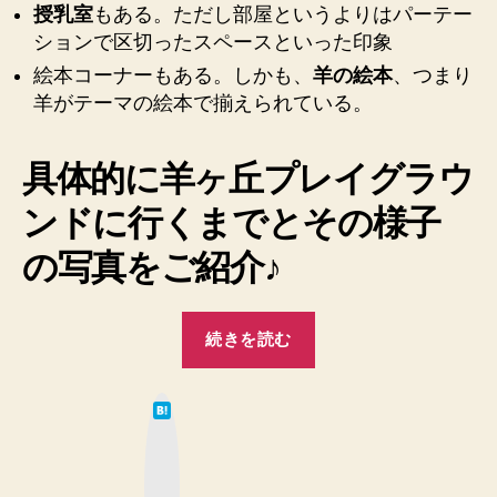
授乳室
もある。ただし部屋というよりはパーテー
乳
室
ションで区切ったスペースといった印象
も
絵本コーナーもある。しかも、
羊の絵本
、つまり
赤
羊がテーマの絵本で揃えられている。
ち
ゃ
ん
具体的に羊ヶ丘プレイグラウ
が
遊
ンドに行くまでとその様子
べ
の写真をご紹介♪
る
場
所
“【期
も
続きを読む
間
あ
り
限
ま
は
定】
て
す
な
さ
ブ
の
ッ
っ
♪
ク
マ