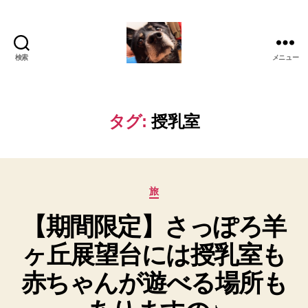
検索
メニュー
oki2a24
タグ:
授乳室
カ
旅
テ
【期間限定】さっぽろ羊
ゴ
リ
ヶ丘展望台には授乳室も
ー
赤ちゃんが遊べる場所も