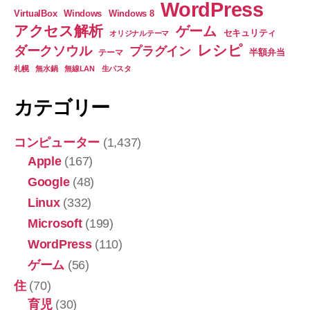
WordPress
ん
VirtualBox
Windows
Windows 8
アクセス解析
ゲーム
が
セキュリティ
オリジナルテーマ
レシピ
遊
ダークソウル
プラグイン
半額弁当
テーマ
べ
札幌
無水鍋
無線LAN
生パスタ
る
カテゴリー
場
所
コンピューター
(1,437)
も
Apple
(167)
あ
り
Google
(48)
ま
Linux
(332)
す
Microsoft
(199)
の
WordPress
(110)
♪”
ゲーム
(56)
住
(70)
育児
(30)