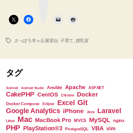
へ
ぽ
ー
ク
の
ろ
ボ
タ
羊
ン
ヶ
丘
さっぽろ羊ヶ丘展望台
,
子育て
,
授乳室
タ
展
グ
望
台
に
タグ
は
授
Apache
Ansible
ASP.NET
Android
Android Studio
乳
CakePHP
Docker
CentOS
Chrome
室
Git
Excel
Docker Compose
Eclipse
も
Google Analytics
Laravel
iPhone
Java
赤
Mac
MySQL
MacBook Pro
nginx
MVC5
Linux
ち
PHP
PlayStation®3
VBA
vim
PostgreSQL
ゃ