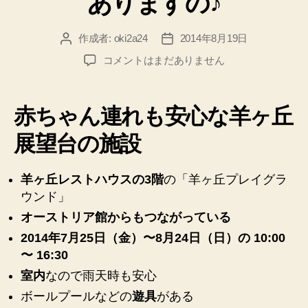
ありますの♪
作成者:
oki2a24
2014年8月19日
投
投
稿
稿
【期
コメントはまだありません
者
日
間
限
定】
赤ちゃん連れも安心な羊ヶ丘
さ
っ
展望台の施設
ぽ
ろ
羊ヶ丘レストハウスの3階
の「羊ヶ丘プレイグラ
羊
ウンド」
ヶ
丘
オーストリア館からもつながっている
展
2014年7月25日（金）〜8月24日（日）の 10:00
望
〜 16:30
台
に
室内
なので雨天時も安心
は
ボールプールなどの
遊具
がある
授