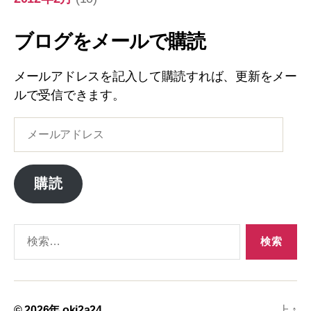
ブログをメールで購読
メールアドレスを記入して購読すれば、更新をメー
ルで受信できます。
メ
ー
ル
ア
購読
ド
レ
ス
検
索
対
象:
© 2026年
oki2a24
上
↑