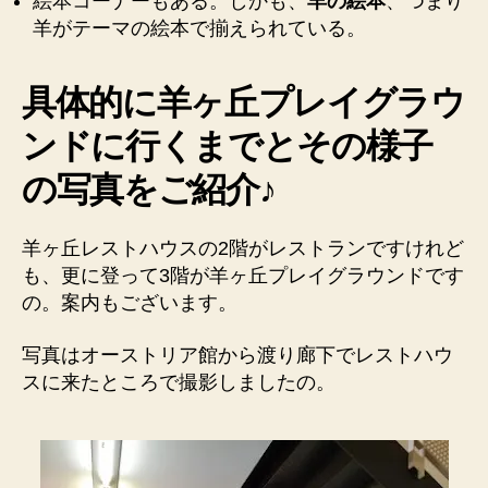
絵本コーナーもある。しかも、
羊の絵本
、つまり
ゃ
羊がテーマの絵本で揃えられている。
ん
が
遊
具体的に羊ヶ丘プレイグラウ
べ
ンドに行くまでとその様子
る
場
の写真をご紹介♪
所
も
あ
羊ヶ丘レストハウスの2階がレストランですけれど
り
も、更に登って3階が羊ヶ丘プレイグラウンドです
ま
の。案内もございます。
す
の
♪
写真はオーストリア館から渡り廊下でレストハウ
へ
スに来たところで撮影しましたの。
の