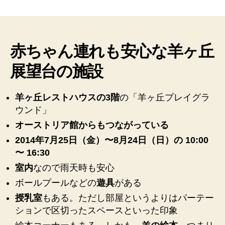
間
限
定】
さ
っ
赤ちゃん連れも安心な羊ヶ丘
ぽ
展望台の施設
ろ
羊
ヶ
羊ヶ丘レストハウスの3階
の「羊ヶ丘プレイグラ
丘
ウンド」
展
望
オーストリア館からもつながっている
台
2014年7月25日（金）〜8月24日（日）の 10:00
に
〜 16:30
は
授
室内
なので雨天時も安心
乳
ボールプールなどの
遊具
がある
室
授乳室
もある。ただし部屋というよりはパーテー
も
ションで区切ったスペースといった印象
赤
ち