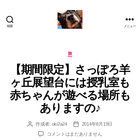
検索
メニュー
oki2a24
カ
旅
テ
【期間限定】さっぽろ羊
ゴ
リ
ヶ丘展望台には授乳室も
ー
赤ちゃんが遊べる場所も
ありますの♪
作成者:
oki2a24
2014年8月19日
投
投
稿
稿
【期
コメントはまだありません
者
日