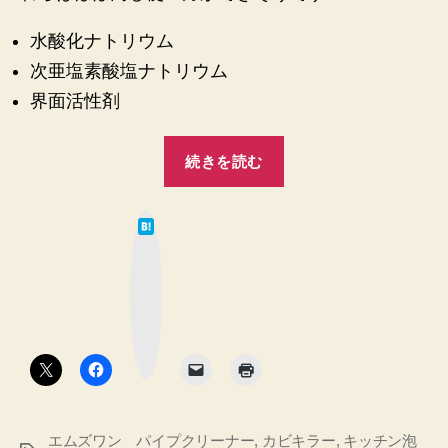
ン
水酸化ナトリウム
泡
ハ
次亜塩素酸塩ナトリウム
イ
界面活性剤
タ
ー
“同
と
続きを読む
カ
じ
ビ
で
キ
は
し
て
ラ
な
た。
ー
ブ
ッ
キ
と
ク
マ
パ
ッ
ー
ク
イ
チ
ボ
プ
タ
ン
ン
ク
泡
リ
ー
ハ
ナ
エムズワン パイプクリーナー
,
カビキラー
,
キッチン泡
イ