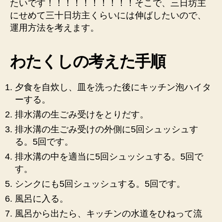
たいです！！！！！！！！！！そこで、三日坊主
ー
イ
にせめて三十日坊主くらいには伸ばしたいので、
を
タ
運用方法を考えます。
ー
比
の
較
普
わたくしの考えた手順
し
段
た
使
い
ら。。。”
夕食を自炊し、皿を洗った後にキッチン泡ハイタ
の
ーする。
方
排水溝の生ごみ受けをとりだす。
法
を
排水溝の生ごみ受けの外側に5回シュッシュす
考
る。5回です。
え
排水溝の中を適当に5回シュッシュする。5回で
ま
す。
す！
へ
シンクにも5回シュッシュする。5回です。
の
風呂に入る。
風呂から出たら、キッチンの水道をひねって流