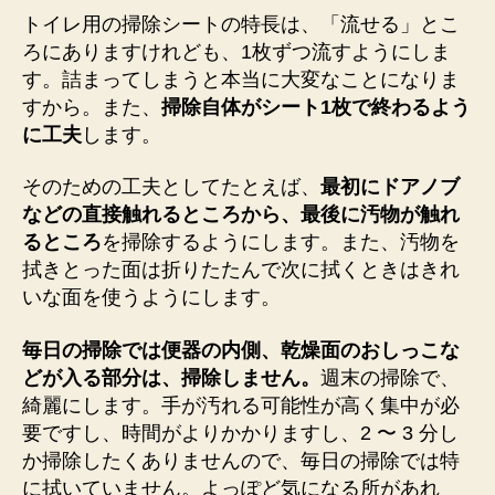
トイレ用の掃除シートの特長は、「流せる」とこ
ろにありますけれども、1枚ずつ流すようにしま
す。詰まってしまうと本当に大変なことになりま
すから。また、
掃除自体がシート1枚で終わるよう
に工夫
します。
そのための工夫としてたとえば、
最初にドアノブ
などの直接触れるところから、最後に汚物が触れ
るところ
を掃除するようにします。また、汚物を
拭きとった面は折りたたんで次に拭くときはきれ
いな面を使うようにします。
毎日の掃除では便器の内側、乾燥面のおしっこな
どが入る部分は、掃除しません。
週末の掃除で、
綺麗にします。手が汚れる可能性が高く集中が必
要ですし、時間がよりかかりますし、2 〜 3 分し
か掃除したくありませんので、毎日の掃除では特
に拭いていません。よっぽど気になる所があれ