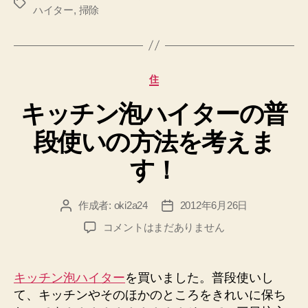
タ
ー
ハイター
,
掃除
タ
グ
を
ー
比
と
較
し
カ
カ
住
た
ビ
テ
ら。。。
キッチン泡ハイターの普
ゴ
キ
へ
リ
ラ
の
段使いの方法を考えま
ー
ー
す！
と
パ
イ
作成者:
oki2a24
2012年6月26日
投
投
プ
稿
稿
キ
コメントはまだありません
者
日
ク
ッ
チ
リ
ン
ー
キッチン泡ハイター
を買いました。普段使いし
泡
て、キッチンやそのほかのところをきれいに保ち
ナ
ハ