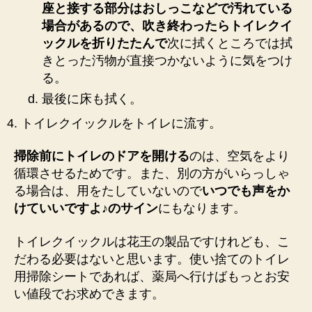
座と接する部分はおしっこなどで汚れている
ト
場合があるので、吹き終わったらトイレクイ
イ
レ
ックルを折りたたんで
次に拭くところでは拭
を
きとった汚物が直接つかないように気をつけ
い
る。
つ
最後に床も拭く。
も
綺
トイレクイックルをトイレに流す。
麗
に
掃除前にトイレのドアを開ける
のは、空気をより
♪
循環させるためです。また、別の方がいらっしゃ
へ
る場合は、用をたしていないので
いつでも声をか
の
けていいですよ♪のサイン
にもなります。
トイレクイックルは花王の製品ですけれども、こ
だわる必要はないと思います。使い捨てのトイレ
用掃除シートであれば、薬局へ行けばもっとお安
い値段でお求めできます。