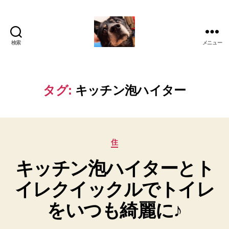
検索
メニュー
oki2a24
タグ:
キッチン泡ハイター
カ
住
テ
キッチン泡ハイターとト
ゴ
リ
イレクイックルでトイレ
ー
をいつも綺麗に♪