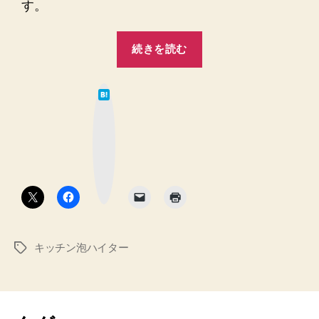
す。
“キ
続きを読む
ッ
チ
は
ン
て
な
泡
ブ
ッ
ハ
ク
マ
イ
ー
ク
タ
ボ
タ
ー
ン
の
普
キッチン泡ハイター
タ
段
グ
使
い
の