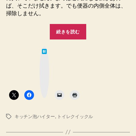
ば、そこだけ拭きます。でも便器の内側全体は、
掃除しません。
“キ
続きを読む
ッ
チ
は
ン
て
な
泡
ブ
ッ
ハ
ク
マ
イ
ー
ク
タ
ボ
タ
ー
ン
と
ト
キッチン泡ハイター
,
トイレクイックル
タ
イ
グ
レ
ク