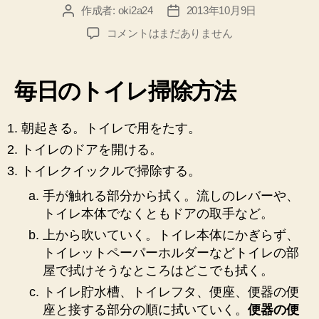
作成者:
oki2a24
2013年10月9日
投
投
稿
稿
キ
コメントはまだありません
者
日
ッ
チ
ン
毎日のトイレ掃除方法
泡
ハ
イ
朝起きる。トイレで用をたす。
タ
トイレのドアを開ける。
ー
トイレクイックルで掃除する。
と
ト
手が触れる部分から拭く。流しのレバーや、
イ
トイレ本体でなくともドアの取手など。
レ
上から吹いていく。トイレ本体にかぎらず、
ク
トイレットペーパーホルダーなどトイレの部
イ
ッ
屋で拭けそうなところはどこでも拭く。
ク
トイレ貯水槽、トイレフタ、便座、便器の便
ル
座と接する部分の順に拭いていく。
便器の便
で