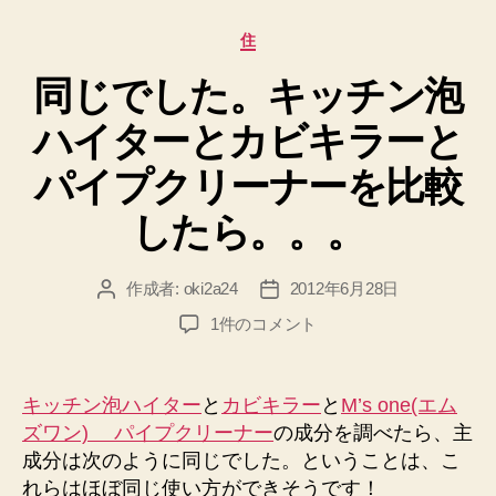
イ
カ
住
ッ
テ
ク
同じでした。キッチン泡
ゴ
リ
ル
ハイターとカビキラーと
ー
で
ト
パイプクリーナーを比較
イ
したら。。。
レ
を
作成者:
oki2a24
2012年6月28日
投
投
い
稿
稿
つ
同
1件のコメント
者
日
じ
も
で
綺
し
キッチン泡ハイター
と
カビキラー
と
M’s one(エム
麗
た。
ズワン) パイプクリーナー
の成分を調べたら、主
に
キ
成分は次のように同じでした。ということは、こ
ッ
♪”
れらはほぼ同じ使い方ができそうです！
チ