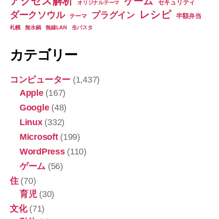
アクセス解析
ゲーム
口
セキュリティ
オリジナルテーマ
レシピ
座
ダークソウル
プラグイン
半額弁当
テーマ
利
札幌
無水鍋
無線LAN
生パスタ
用
カテゴリー
申
込
コンピューター
(1,437)
方
Apple
(167)
法”
Google
(48)
Linux
(332)
Microsoft
(199)
WordPress
(110)
ゲーム
(56)
住
(70)
育児
(30)
文化
(71)