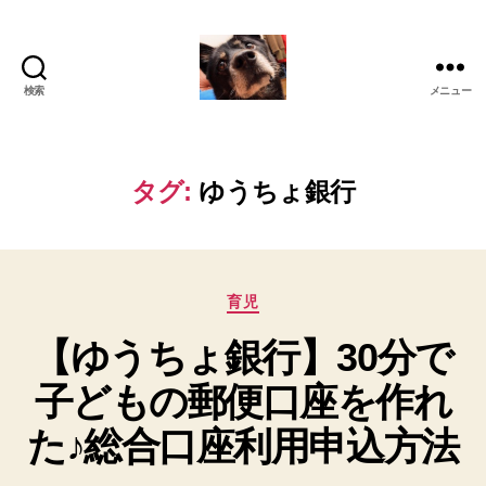
検索
メニュー
oki2a24
タグ:
ゆうちょ銀行
カ
育児
テ
【ゆうちょ銀行】30分で
ゴ
リ
子どもの郵便口座を作れ
ー
た♪総合口座利用申込方法