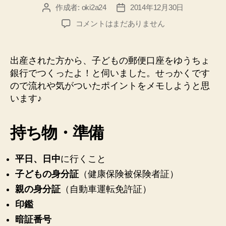
作成者:
oki2a24
2014年12月30日
投
投
稿
稿
【ゆ
コメントはまだありません
者
日
う
ち
ょ
出産された方から、子どもの郵便口座をゆうちょ
銀
銀行でつくったよ！と伺いました。せっかくです
行】
ので流れや気がついたポイントをメモしようと思
30
います♪
分
で
子
持ち物・準備
ど
も
の
平日、日中
に行くこと
郵
子どもの身分証
（健康保険被保険者証）
便
親の身分証
（自動車運転免許証）
口
座
印鑑
を
暗証番号
作