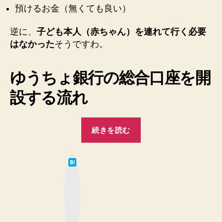
預けるお金（無くても良い）
れ
た
♪
逆に、
子ども本人（赤ちゃん）を連れて行く必要
総
はなかった
そうですわ。
合
口
座
ゆうちょ銀行の総合口座を開
利
設する流れ
用
申
込
“【ゆ
方
続きを読む
う
法
へ
ち
の
は
ょ
て
な
銀
ブ
ッ
行】
ク
マ
30
ー
ク
分
ボ