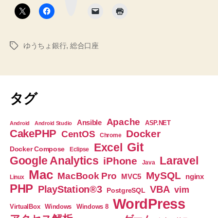
タ
で
ン
子
ど
ゆうちょ銀行
,
総合口座
タ
も
グ
の
郵
便
タグ
口
座
Apache
Ansible
ASP.NET
Android
Android Studio
を
CakePHP
Docker
CentOS
Chrome
作
Git
Excel
Docker Compose
Eclipse
れ
Google Analytics
Laravel
iPhone
Java
た
Mac
MySQL
MacBook Pro
nginx
MVC5
Linux
♪
PHP
PlayStation®3
VBA
vim
PostgreSQL
総
WordPress
合
VirtualBox
Windows
Windows 8