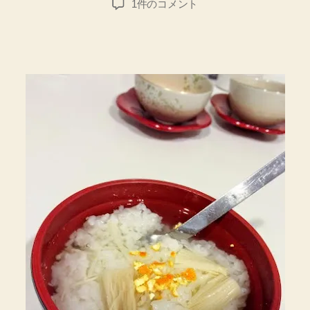
【簡
1件のコメント
者
日
単
ウ
マ
イ】
白
だ
し
で
こ
だ
わ
ら
な
い
お
茶
漬
け
へ
の