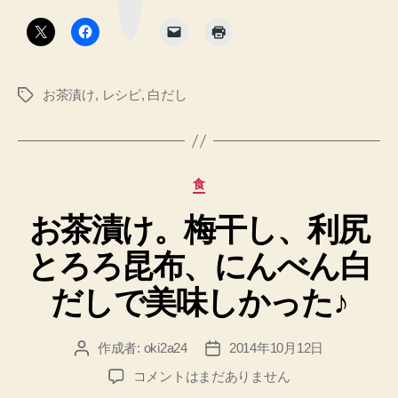
し
ボ
タ
で
ン
こ
だ
お茶漬け
,
レシピ
,
白だし
タ
わ
グ
ら
な
い
カ
食
お
テ
茶
お茶漬け。梅干し、利尻
ゴ
リ
漬
とろろ昆布、にんべん白
ー
け”
だしで美味しかった♪
作成者:
oki2a24
2014年10月12日
投
投
稿
稿
お
コメントはまだありません
者
日
茶