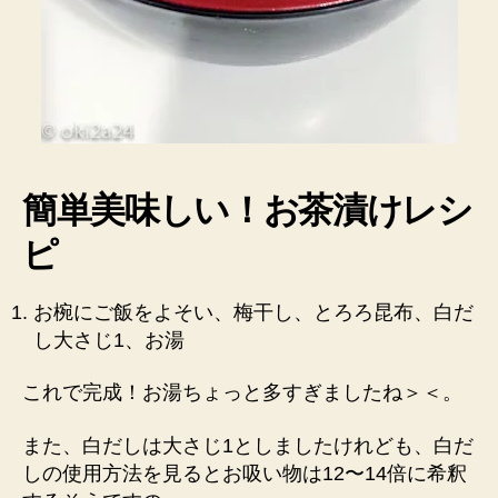
美
味
し
か
っ
た
♪
へ
簡単美味しい！お茶漬けレシ
の
ピ
お椀にご飯をよそい、梅干し、とろろ昆布、白だ
し大さじ1、お湯
これで完成！お湯ちょっと多すぎましたね＞＜。
また、白だしは大さじ1としましたけれども、白だ
しの使用方法を見るとお吸い物は12〜14倍に希釈