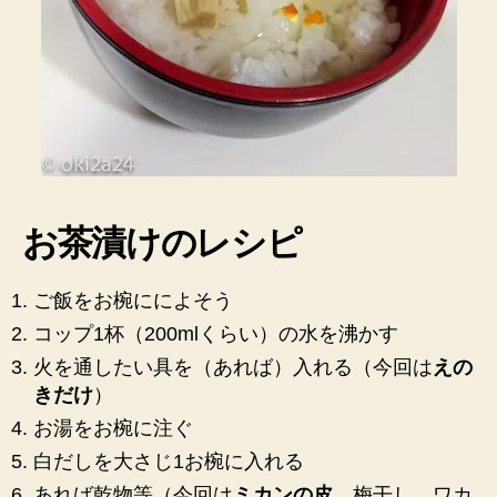
お茶漬けのレシピ
ご飯をお椀にによそう
コップ1杯（200mlくらい）の水を沸かす
火を通したい具を（あれば）入れる（今回は
えの
きだけ
）
お湯をお椀に注ぐ
白だしを大さじ1お椀に入れる
あれば乾物等（今回は
ミカンの皮
。梅干し、ワカ