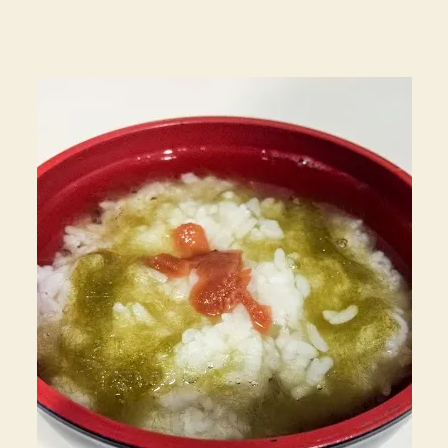
漬
け。
梅
干
し、
利
尻
と
ろ
ろ
昆
布、
に
ん
べ
ん
白
だ
し
で