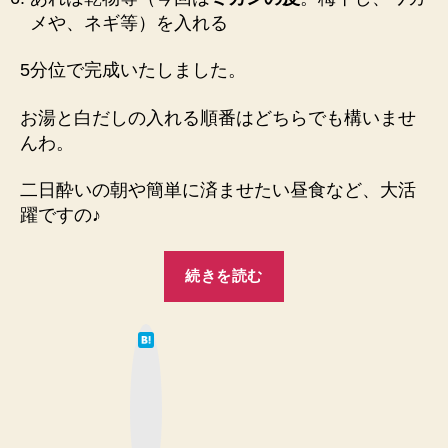
メや、ネギ等）を入れる
5分位で完成いたしました。
お湯と白だしの入れる順番はどちらでも構いませ
んわ。
二日酔いの朝や簡単に済ませたい昼食など、大活
躍ですの♪
“【簡
続きを読む
単
ウ
は
マ
て
な
イ】
ブ
ッ
白
ク
マ
だ
ー
ク