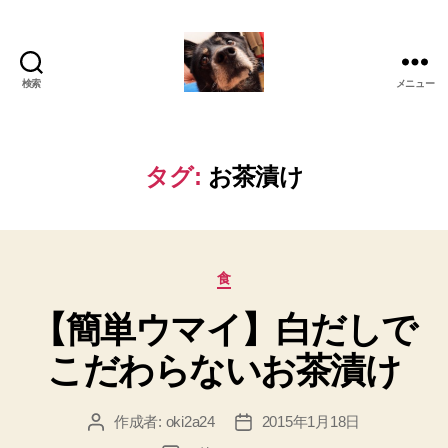
検索
メニュー
oki2a24
タグ:
お茶漬け
カ
食
テ
【簡単ウマイ】白だしで
ゴ
リ
こだわらないお茶漬け
ー
作成者:
oki2a24
2015年1月18日
投
投
稿
稿