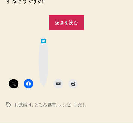
するそうですの。
“お
続きを読む
茶
は
漬
て
な
ブ
け。
ッ
ク
マ
梅
ー
ク
ボ
干
タ
ン
し、
利
お茶漬け
,
とろろ昆布
,
レシピ
,
白だし
タ
グ
尻
と