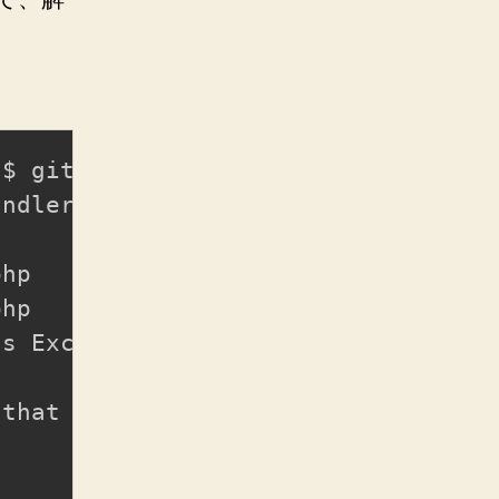
$ git diff app/Exceptions/Handler.p
ndler.php b/laravel/app/Exceptions/
php
php