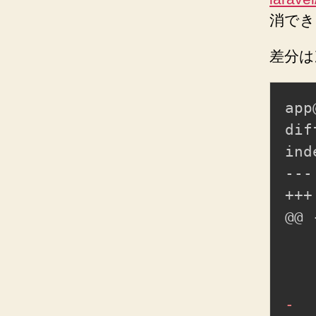
消でき
差分は
app
dif
---
+++
-