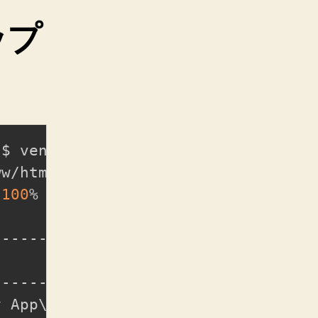
ップ
l$ vendor/bin/phpstan --memory-limi
w/html/laravel/phpstan.neon.dist.

100
%

----------------------------------
                                  
----------------------------------
y App
\
Exceptions
\
Handler::
$dontRepo