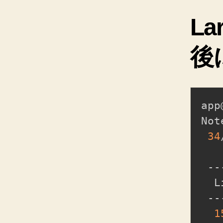
L
後
app
Not
34
 --
  L
 --
1