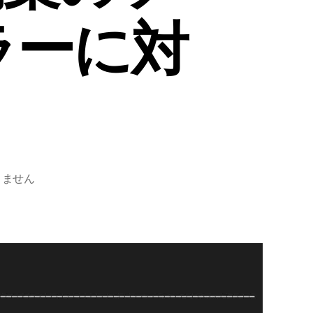
ラーに対
n
りません