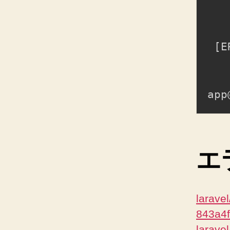
[
E
エ
larave
843a4
laravel