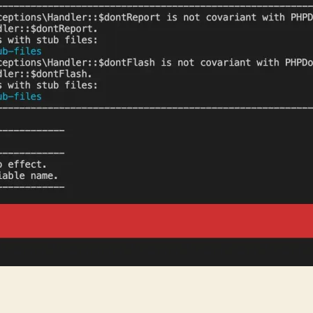
の
ソ
ー
ス
コ
ー
ド
へ
の
エ
ラ
ー
に
対
応
し
た
メ