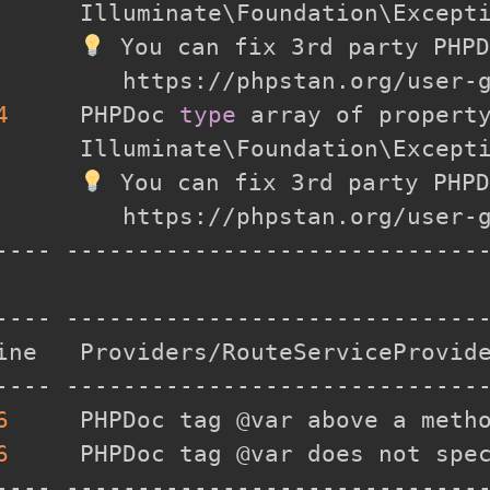
      Illuminate
\
Foundation
\
Except
 You can fix 3rd party PHPD
         https://phpstan.org/user-g
4
     PHPDoc 
type
 array of propert
      Illuminate
\
Foundation
\
Except
 You can fix 3rd party PHPD
         https://phpstan.org/user-g
---- ------------------------------
---- ------------------------------
ine   Providers/RouteServiceProvide
---- ------------------------------
6
     PHPDoc tag @var above a metho
6
     PHPDoc tag @var does not spec
---- ------------------------------