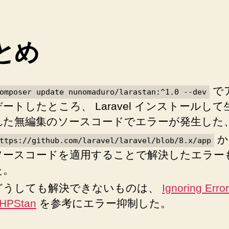
モ
へ
の
とめ
で
omposer update nunomaduro/larastan:^1.0 --dev
デートしたところ、 Laravel インストールし
れた無編集のソースコードでエラーが発生した
か
ttps://github.com/laravel/laravel/blob/8.x/app
ソースコードを適用することで解決したエラー
た。
どうしても解決できないものは、
Ignoring Error
HPStan
を参考にエラー抑制した。