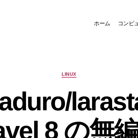
ホーム
コンピ
カ
LINUX
テ
ゴ
duro/larasta
リ
ー
ravel 8 の