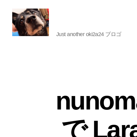
Just another oki2a24 ブロゴ
oki2a24
nunoma
で La