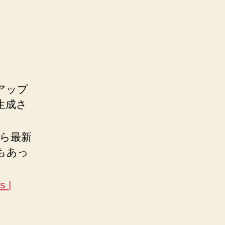
アップ
て生成さ
、
ら最新
もあっ
s |