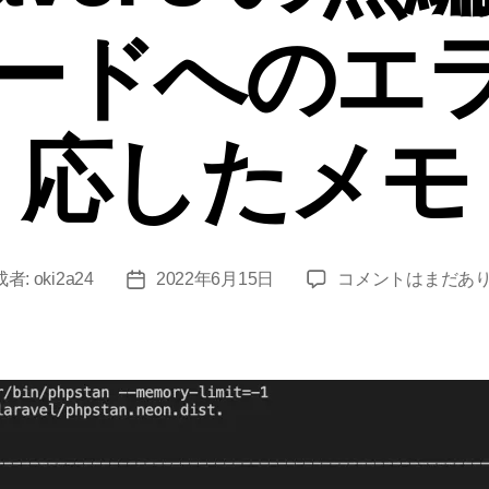
ードへのエ
応したメモ
nunomaduro/larasta
成者:
oki2a24
2022年6月15日
コメントはまだあ
投
1.0.3
稿
で
日
Laravel
8
の
無
編
集