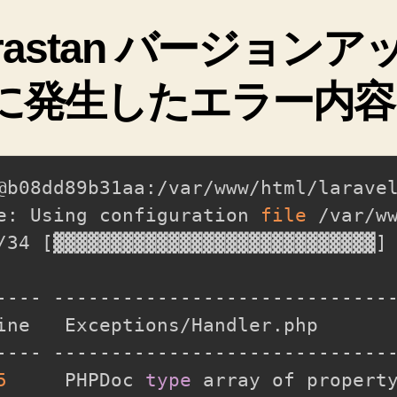
arastan バージョンア
に発生したエラー内容
@b08dd89b31aa:/var/www/html/larave
e: Using configuration 
file
 /var/ww
/34 
[
▓▓▓▓▓▓▓▓▓▓▓▓▓▓▓▓▓▓▓▓▓▓▓▓▓▓▓▓
]
---- ------------------------------
ine   Exceptions/Handler.php       
---- ------------------------------
5
     PHPDoc 
type
 array of propert