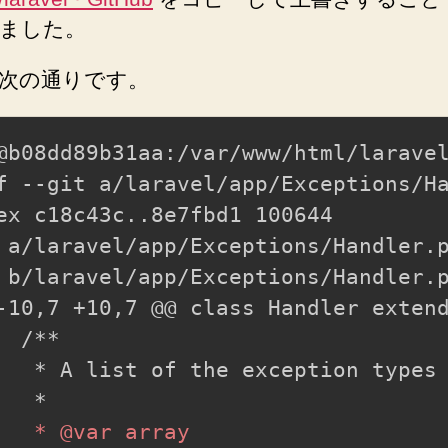
ました。
次の通りです。
@b08dd89b31aa:/var/www/html/laravel
f --git a/laravel/app/Exceptions/Ha
 a/laravel/app/Exceptions/Handler.
 b/laravel/app/Exceptions/Handler.