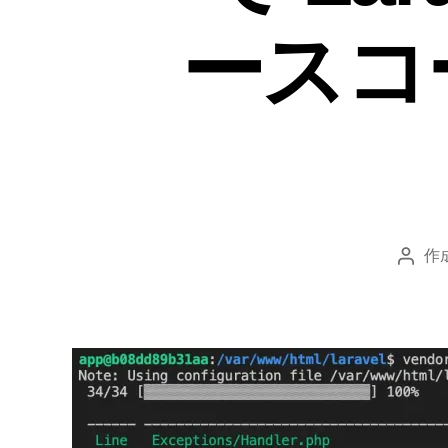
ースコ
作
投
稿
者