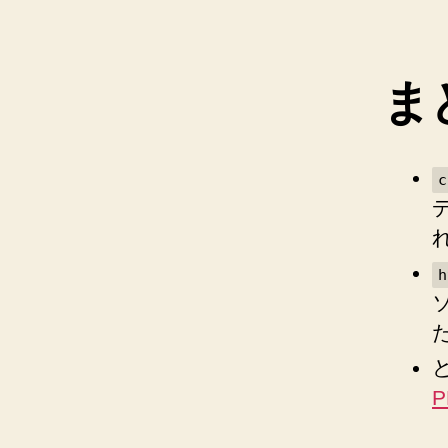
ま
c
h
P