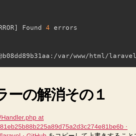
RROR
]
 Found 
4
 errors               
ラーの解消その１
l/Handler.php at
f81eb25b88b225a89d75a2d3c274e81be6b ·
/laravel · GitHub
をコピーして上書きすること