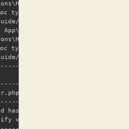
ions
\
Handler::
$dontReport
.
oc types with stub files:         
uide/stub-files                   
y App
\
Exceptions
\
Handler::
$dontFlas
ions
\
Handler::
$dontFlash
.
oc types with stub files:         
uide/stub-files                   
----------------------------------
------------------- 

r.php               

------------------- 

d has no effect.    

ify variable name.  

------------------- 
