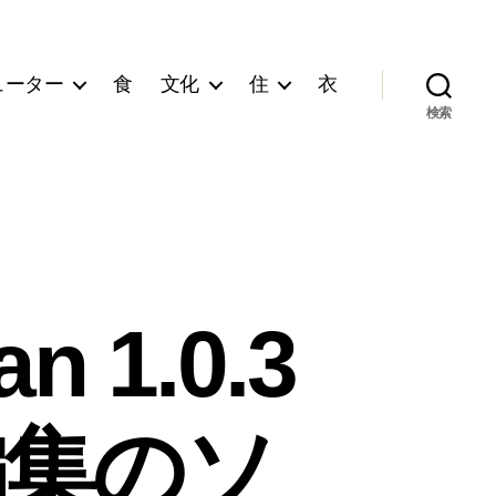
ューター
食
文化
住
衣
検索
n 1.0.3
無編集のソ