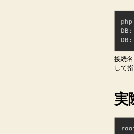
php
DB:
DB:
接続
して指
実
roo