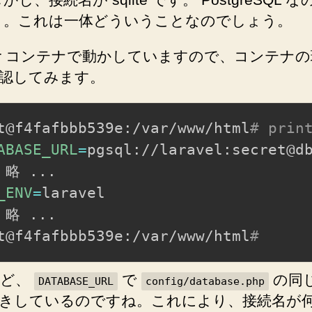
ite 。これは一体どういうことなのでしょう。
ker コンテナで動かしていますので、コンテナ
認してみます。
t@f4fafbbb539e:/var/www/html
# prin
ABASE_URL
=
pgsql://laravel:secret@d
 略 
..
_ENV
=
 略 
..
.

t@f4fafbbb539e:/var/www/html
#
ほど、
で
の同
DATABASE_URL
config/database.php
きしているのですね。これにより、接続名が