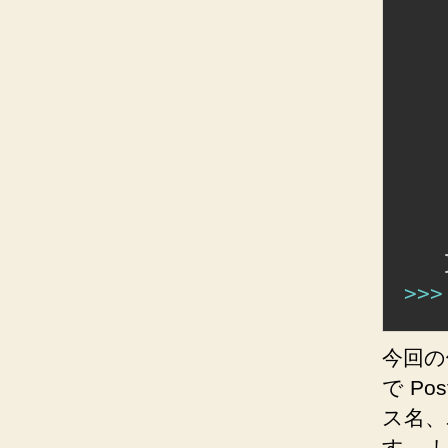
   
   
   
   
   
>>
>
今回の
で P
ス名、
す。 し