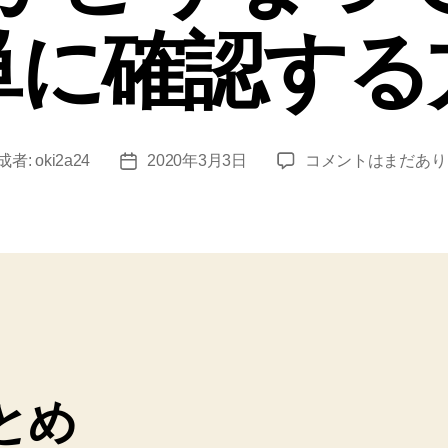
単に確認する
Laravel
成者:
oki2a24
2020年3月3日
コメントはまだあり
投
6
稿
で
日
今
デ
ー
タ
ベ
ー
ス
接
とめ
続
が