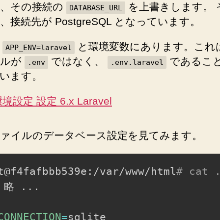
も、その接続の
を上書きします。 
DATABASE_URL
、接続先が PostgreSQL となっています。
、
と環境変数にあります。これ
APP_ENV=laravel
イルが
ではなく、
であるこ
.env
.env.laravel
います。
境設定 設定 6.x Laravel
ァイルのデータベース設定を見てみます。
t@f4fafbbb539e:/var/www/html
# cat 
 略 
..
.

CONNECTION
=
sqlite
