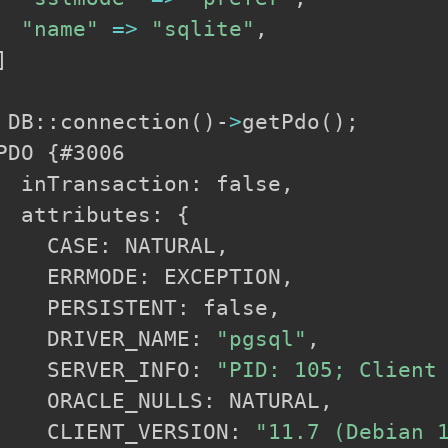
"name"
=
>
"sqlite"
,

]
 DB::connection
(
)
-
>
getPdo
(
)
;
PDO 
{
#3006

  inTransaction: false,

  attributes: 
{
    CASE: NATURAL,

    ERRMODE: EXCEPTION,

    PERSISTENT: false,

    DRIVER_NAME: 
"pgsql"
,

    SERVER_INFO: 
"PID: 105; Client
    ORACLE_NULLS: NATURAL,

    CLIENT_VERSION: 
"11.7 (Debian 