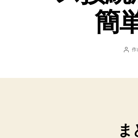
簡
作
投
稿
者
ま