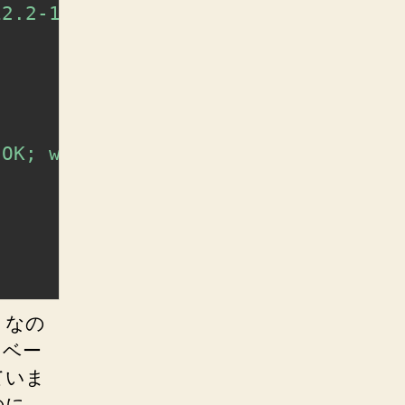
12.2-1.pgdg100+1)"
,

 OK; waiting to send."
,

 なの
タベー
ていま
のに