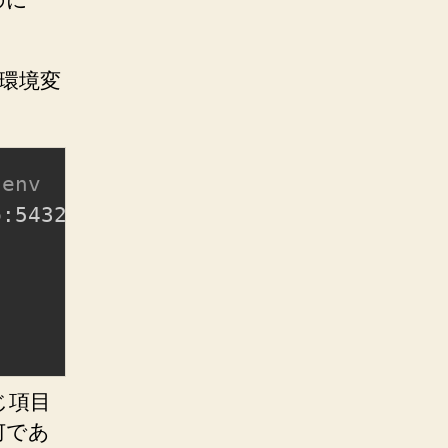
の環境変
tenv
b:5432/laravel?charset
=
utf8
&
prefix_
じ項目
何であ