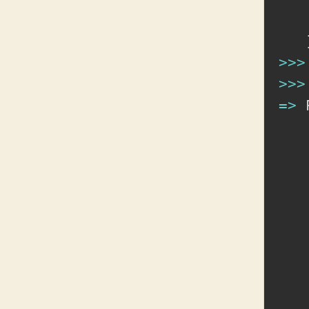
>>
>
>>
>
=
>
 
   
   
   
   
   
   
   
   
   