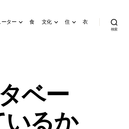
ューター
食
文化
住
衣
検索
データベー
ているか