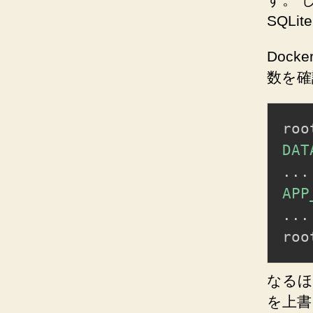
SQL
Doc
数を確
roo
DAT
..
.
APP
..
.
roo
なる
を上書