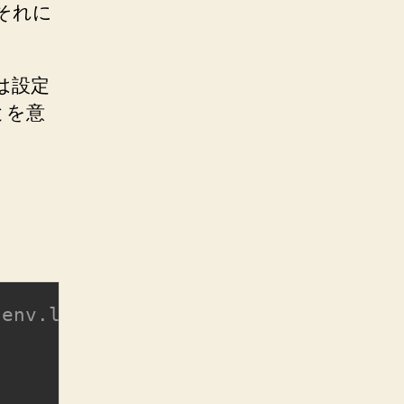
それに
は設定
とを意
.env.laravel