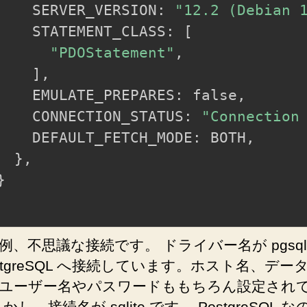
    SERVER_VERSION: 
"12.2 (Debian 
    STATEMENT_CLASS: 
[
"PDOStatement"
,

]
,

    EMULATE_PREPARES: false,

    CONNECTION_STATUS: 
"Connection
    DEFAULT_FETCH_MODE: BOTH,

}
,

}
例、不思議な接続です。 ドライバー名が pgsql
ostgreSQL へ接続しています。ホスト名、デー
ユーザー名やパスワードももちろん設定され
かし、接続名が sqlite です。 PostgreSQL な