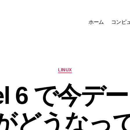
ホーム
コンピ
カ
LINUX
テ
ゴ
vel 6 で今
リ
ー
がどうなっ