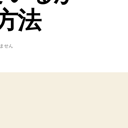
方法
ません