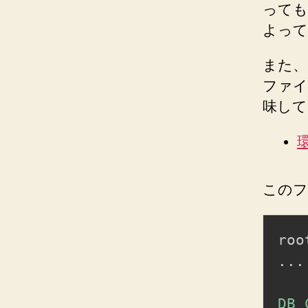
って
よって
また
ファ
味して
環
このフ
roo
..
.
DB_