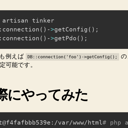
ど
う
 artisan tinker

な
っ
:connection
(
)
-
>
getConfig
(
)
;
て
:connection
(
)
-
>
getPdo
(
)
;
い
る
か
名も例えば
の
DB::connection('foo')->getConfig();
簡
定可能です。
単
に
確
認
際にやってみた
す
る
方
法
t@f4fafbbb539e:/var/www/html
# php 
へ