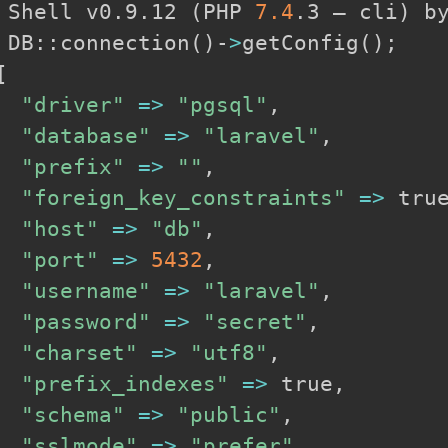
の
 Shell v0.9.12 
(
PHP 
7.4
.3 — cli
)
 DB::connection
(
)
-
>
getConfig
(
)
;
[
"driver"
=
>
"pgsql"
,

"database"
=
>
"laravel"
,

"prefix"
=
>
""
,

"foreign_key_constraints"
=
>
 true
"host"
=
>
"db"
,

"port"
=
>
5432
,

"username"
=
>
"laravel"
,

"password"
=
>
"secret"
,

"charset"
=
>
"utf8"
,

"prefix_indexes"
=
>
 true,

"schema"
=
>
"public"
,

"sslmode"
=
>
"prefer"
,
