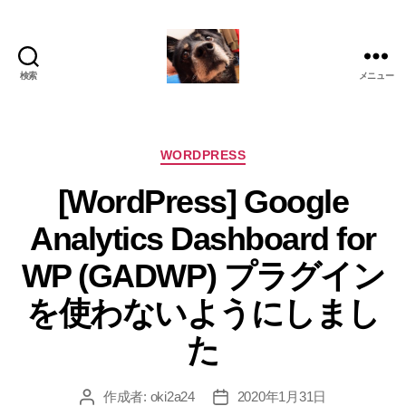
検索
メニュー
oki2a24
カ
WORDPRESS
テ
[WordPress] Google
ゴ
リ
Analytics Dashboard for
ー
WP (GADWP) プラグイン
を使わないようにしまし
た
作成者:
oki2a24
2020年1月31日
投
投