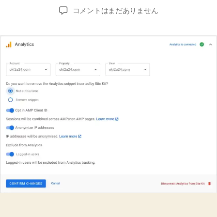
稿
稿
[WordPress]
コメントはまだありません
者
日
Google
Analytics
Dashboard
for
WP
(GADWP)
プ
ラ
グ
イ
ン
を
使
わ
な
い
よ
う
に