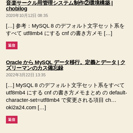
音楽サークル用管理システム制作②環境構築 |
の
chobilog
発
2020年10月12日 08:35
言:
[…] 参考：MySQL 8 のデフォルト文字セット系を
すべて utf8mb4 にする cnf の書き方メモ […]
返信
Oracle から MySQL データ移行。定義とデータ | ク
の
ズリーマンのカス備忘録
発
2022年3月22日 13:35
言:
[…] MySQL 8 のデフォルト文字セット系をすべて
utf8mb4 にする cnf の書き方メモまとめ の default-
character-set=utf8mb4 で変更される項目 ch…
oki2a24.com […]
返信