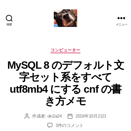
検索
メニュー
oki2a24
カ
コンピューター
テ
MySQL 8 のデフォルト文
ゴ
リ
字セット系をすべて
ー
utf8mb4 にする cnf の書
き方メモ
作成者:
oki2a24
2018年10月21日
投
投
稿
稿
MySQL
3件のコメント
者
日