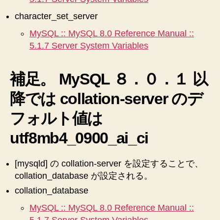
character_set_server
MySQL :: MySQL 8.0 Reference Manual ::
5.1.7 Server System Variables
補足。 MySQL ８．０．１ 以
降では collation-server のデ
フォルト値は
utf8mb4_0900_ai_ci
[mysqld] の collation-server を設定することで、
collation_database が設定される。
collation_database
MySQL :: MySQL 8.0 Reference Manual ::