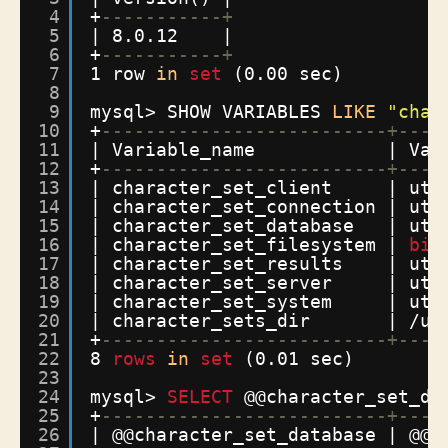
4
+
-----------+
5
| 8.0.12    |
6
+
-----------+
7
1 row 
in
set
(0.00 sec)
8
9
mysql> SHOW VARIABLES 
LIKE
"char
10
+
--------------------------+----
11
| Variable_name            | Val
12
+
--------------------------+----
13
| character_set_client     | utf
14
| character_set_connection | utf
15
| character_set_database   | utf
16
| character_set_filesystem | 
bin
17
| character_set_results    | utf
18
| character_set_server     | utf
19
| character_set_system     | utf
20
| character_sets_dir       | /us
21
+
--------------------------+----
22
8 
rows
in
set
(0.01 sec)
23
24
mysql> 
SELECT
@@character_set_da
25
+
--------------------------+----
26
| @@character_set_database | @@c