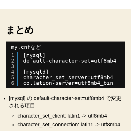
8
の
デ
フ
ォ
まとめ
ル
ト
文
my.cnfなど
字
1
[mysql]
セ
2
default-character-set=utf8mb4
ッ
3
4
[mysqld]
ト
5
character_set_server=utf8mb4
系
6
collation-server=utf8mb4_bin
を
す
べ
[mysql] の default-character-set=utf8mb4 で変更
て
される項目
utf8mb4
character_set_client: latin1 -> utf8mb4
に
す
character_set_connection: latin1 -> utf8mb4
る