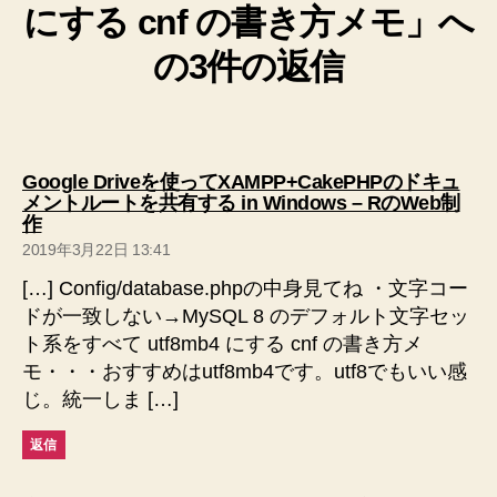
にする cnf の書き方メモ」へ
の3件の返信
Google Driveを使ってXAMPP+CakePHPのドキュ
メントルートを共有する in Windows – RのWeb制
の
作
発
2019年3月22日 13:41
言:
[…] Config/database.phpの中身見てね ・文字コー
ドが一致しない→MySQL 8 のデフォルト文字セッ
ト系をすべて utf8mb4 にする cnf の書き方メ
モ・・・おすすめはutf8mb4です。utf8でもいい感
じ。統一しま […]
返信