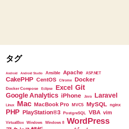
タグ
Apache
Ansible
ASP.NET
Android
Android Studio
CakePHP
Docker
CentOS
Chrome
Git
Excel
Docker Compose
Eclipse
Google Analytics
Laravel
iPhone
Java
Mac
MySQL
MacBook Pro
nginx
MVC5
Linux
PHP
PlayStation®3
VBA
vim
PostgreSQL
WordPress
VirtualBox
Windows
Windows 8