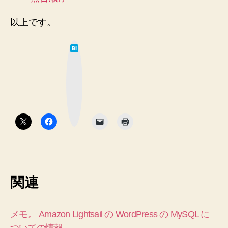
以上です。
は
て
な
ブ
ッ
ク
マ
ー
ク
ボ
タ
ン
関連
メモ。 Amazon Lightsail の WordPress の MySQL に
ついての情報