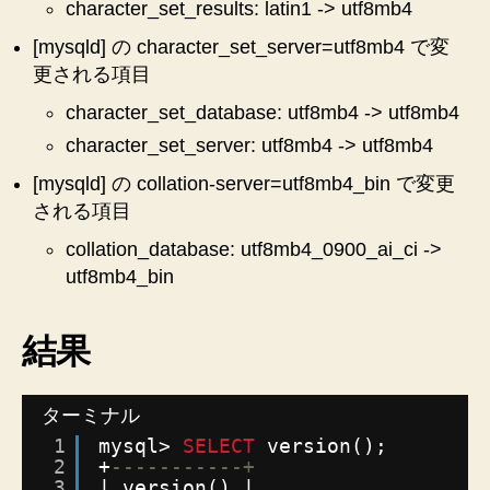
character_set_results: latin1 -> utf8mb4
cnf
の
[mysqld] の character_set_server=utf8mb4 で変
書
更される項目
き
character_set_database: utf8mb4 -> utf8mb4
方
メ
character_set_server: utf8mb4 -> utf8mb4
モ
[mysqld] の collation-server=utf8mb4_bin で変更
へ
の
される項目
collation_database: utf8mb4_0900_ai_ci ->
utf8mb4_bin
結果
ターミナル
1
mysql> 
SELECT
version();
2
+
-----------+
3
| version() |