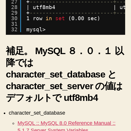
27
+
--------------------------+----
28
| utf8mb4                  | utf
29
+
--------------------------+----
30
1 row 
in
set
(0.00 sec)
31
32
mysql> 
補足。 MySQL ８．０．１ 以
降では
character_set_database と
character_set_server の値は
デフォルトで utf8mb4
character_set_database
MySQL :: MySQL 8.0 Reference Manual ::
5.1.7 Server System Variables