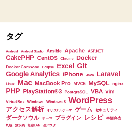
タグ
Apache
Ansible
ASP.NET
Android
Android Studio
CakePHP
Docker
CentOS
Chrome
Git
Excel
Docker Compose
Eclipse
Google Analytics
Laravel
iPhone
Java
Mac
MySQL
MacBook Pro
nginx
MVC5
Linux
PHP
PlayStation®3
VBA
vim
PostgreSQL
WordPress
VirtualBox
Windows
Windows 8
アクセス解析
ゲーム
セキュリティ
オリジナルテーマ
レシピ
ダークソウル
プラグイン
半額弁当
テーマ
札幌
無水鍋
無線LAN
生パスタ