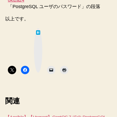
「PostgreSQL ユーザのパスワード」の段落
以上です。
は
て
な
ブ
ッ
ク
マ
ー
ク
ボ
タ
ン
関連