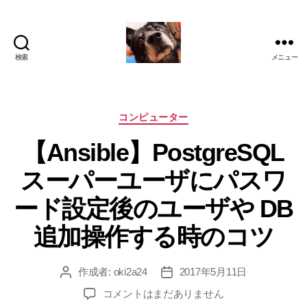
検索
メニュー
oki2a24
カ
コンピューター
テ
【Ansible】PostgreSQL
ゴ
リ
スーパーユーザにパスワ
ー
ード設定後のユーザや DB
追加操作する時のコツ
作成者:
oki2a24
2017年5月11日
投
投
稿
稿
【Ansible】
コメントはまだありません
者
日