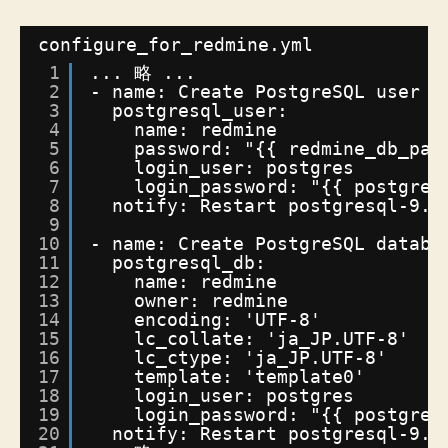
や
DB
configure_for_redmine.yml
追
1
... 略 ...
加
2
- name: Create PostgreSQL user f
操
3
postgresql_user:
作
4
name: redmine
5
password: "{{ redmine_db_pas
す
6
login_user: postgres
る
7
login_password: "{{ postgres
時
8
notify: Restart postgresql-9.6
の
9
コ
10
- name: Create PostgreSQL databa
ツ
11
postgresql_db:
へ
12
name: redmine
13
owner: redmine
の
14
encoding: 'UTF-8'
15
lc_collate: 'ja_JP.UTF-8'
16
lc_ctype: 'ja_JP.UTF-8'
17
template: 'template0'
18
login_user: postgres
19
login_password: "{{ postgres
20
notify: Restart postgresql-9.6