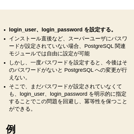
PostgreSQL
ス
ー
パ
ー
login_user、login_password を設定する。
ユ
インストール直後など、スーパーユーザにパスワ
ー
ードが設定されていない場合、PostgreSQL 関連
ザ
モジュールでは自由に設定が可能
に
パ
しかし、一度パスワードを設定すると、今後はそ
ス
のパスワードがないと PostgreSQL への変更が行
ワ
えない。
ー
そこで、まだパスワードが設定されていなくて
ド
設
も、login_user、login_password を明示的に指定
定
することでこの問題を回避し、冪等性を保つこと
後
ができる。
の
ユ
ー
例
ザ