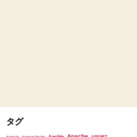
タグ
Apache
Ansible
ASP.NET
Android
Android Studio