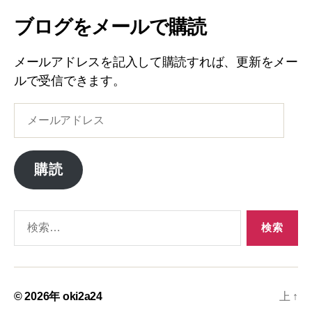
ブログをメールで購読
メールアドレスを記入して購読すれば、更新をメー
ルで受信できます。
メ
ー
ル
ア
購読
ド
レ
ス
検
索
対
象:
© 2026年
oki2a24
上
↑