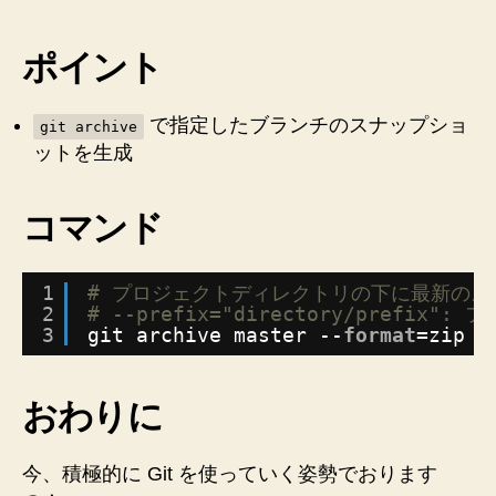
下
プ
ロ
ポイント
ジ
ェ
で指定したブランチのスナップショ
ク
git archive
ットを生成
ト
の
zip
コマンド
フ
ァ
イ
1
# プロジェクトディレクトリの下に最新のス
ル
2
# --prefix="directory/prefi
を
3
git archive master --
format
=zip >
作
成
す
おわりに
る
git
コ
今、積極的に Git を使っていく姿勢でおります
マ