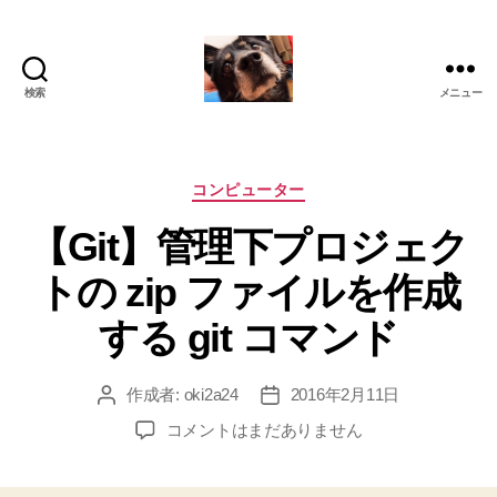
検索
メニュー
oki2a24
カ
コンピューター
テ
【Git】管理下プロジェク
ゴ
リ
トの zip ファイルを作成
ー
する git コマンド
作成者:
oki2a24
2016年2月11日
投
投
稿
稿
【Git】
コメントはまだありません
者
日
管
理