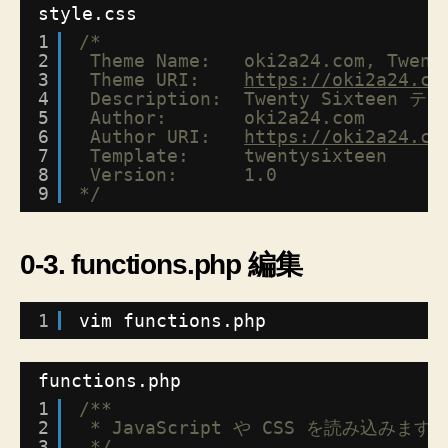
style.css
1
/*
2
Theme Name:   oki2a24.com, Twent
3
Theme URI:    
https://oki2a24.co
4
Description:  Twenty Sixte
5
Author:       oki2a24.com
6
Author URI:   
https://oki2a24.co
7
Template:     twentysixteen
8
Version:      1.0
9
*/
0-3. functions.php 編集
1
vim functions.php
functions.php
1
/**
2
* JavaScript や CSS を読み込みます
3
*/