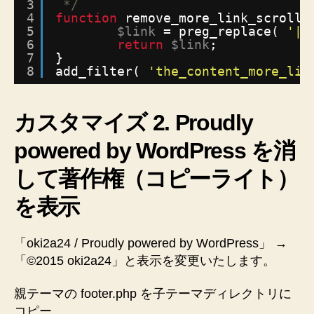
3
*/
4
function
remove_more_link_scroll(
5
$link
= preg_replace( 
'|#
6
return
$link
;
7
}
8
add_filter( 
'the_content_more_lin
カスタマイズ 2. Proudly
powered by WordPress を消
して著作権（コピーライト）
を表示
「oki2a24 / Proudly powered by WordPress」 →
「©2015 oki2a24」と表示を変更いたします。
親テーマの footer.php を子テーマディレクトリに
コピー