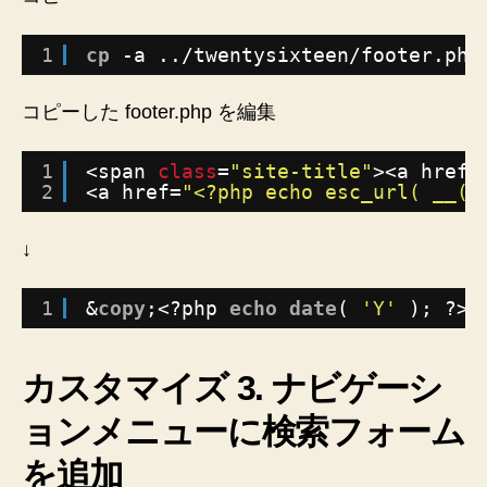
1
cp
-a ..
/twentysixteen/footer
.php
コピーした footer.php を編集
1
<span 
class
=
"site-title"
><a href=
2
<a href=
"<?php echo esc_url( __( 
↓
1
&
copy
;<?php 
echo
date
( 
'Y'
); ?> 
カスタマイズ 3. ナビゲーシ
ョンメニューに検索フォーム
を追加