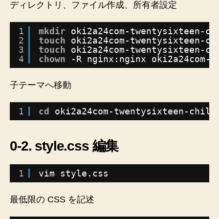
ディレクトリ、ファイル作成、所有者設定
1
mkdir
oki2a24com-twentysixteen-ch
2
touch
oki2a24com-twentysixteen-ch
3
touch
oki2a24com-twentysixteen-ch
4
chown
-R nginx:nginx oki2a24com-t
子テーマへ移動
1
cd
oki2a24com-twentysixteen-child
0-2. style.css 編集
1
vim style.css
最低限の CSS を記述