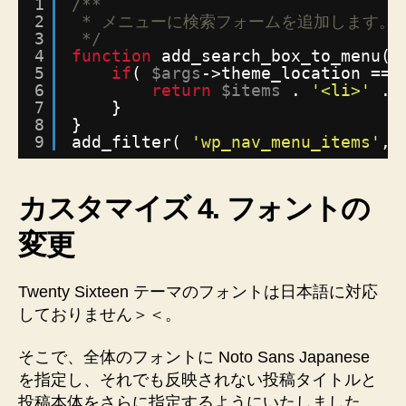
1
/**
2
* メニューに検索フォームを追加します。
3
*/
4
function
add_search_box_to_menu( 
5
if
( 
$args
->theme_location == 
6
return
$items
. 
'<li>'
. 
7
}
8
}
9
add_filter( 
'wp_nav_menu_items'
, 
カスタマイズ 4. フォントの
変更
Twenty Sixteen テーマのフォントは日本語に対応
しておりません＞＜。
そこで、全体のフォントに Noto Sans Japanese
を指定し、それでも反映されない投稿タイトルと
投稿本体をさらに指定するようにいたしました。