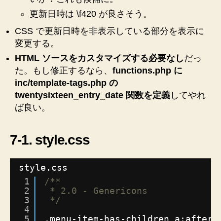
更新日時は \f420 が良さそう。
CSS で更新日時を非表示している部分を表示に
変更する。
HTML ソースをカスタマイズする必要なし
だっ
た。もし修正するなら、
functions.php に
inc/template-tags.php の
twentysixteen_entry_date 関数を定義
してやれ
ば良い。
7-1. style.css
style.css
1
/**
2
* 2.0 - Genericons
3
*/
4
5
.menu-item-has-children a:after,