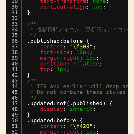
29
text-transform
: 
none
;
30
vertical-align
: 
top
;
31
}
32
33
/**
34
* 投稿日時アイコン、更新日時アイコン
35
*/
36
.published:before {
37
content
: 
"\f303"
;
38
font-size
: 
19px
;
39
margin-right
: 
1px
;
40
position
: 
relative
;
41
top
: 
1px
;
42
}
43
/**
44
* IE8 and earlier will drop any
45
* Do not combine these styles w
46
*/
47
.updated:not(.published) {
48
display
: 
inherit
;
49
}
50
.updated:before {
51
content
: 
"\f420"
;
52
margin-right
: 
1px
;