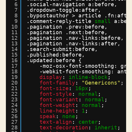
6
.social-navigation a:before,
7
.dropdown-toggle:after,
8
.bypostauthor > article .fn:afte
9
.comment-reply-title 
small
a:bef
10
.pagination .prev:before,
11
.pagination .next:before,
12
.pagination .nav-links:before,
13
.pagination .nav-links:after,
14
.search-submit:before,
15
.published:before,
16
.updated:before {
17
-moz-osx-font-smoothing: gra
18
-webkit-font-smoothing: anti
19
display
: 
inline-block
;
20
font-family
: 
"Genericons"
;
21
font-size
: 
16px
;
22
font-style
: 
normal
;
23
font-variant
: 
normal
;
24
font-weight
: 
normal
;
25
line-height
: 
1
;
26
speak
: 
none
;
27
text-align
: 
center
;
28
text-decoration
: 
inherit
;