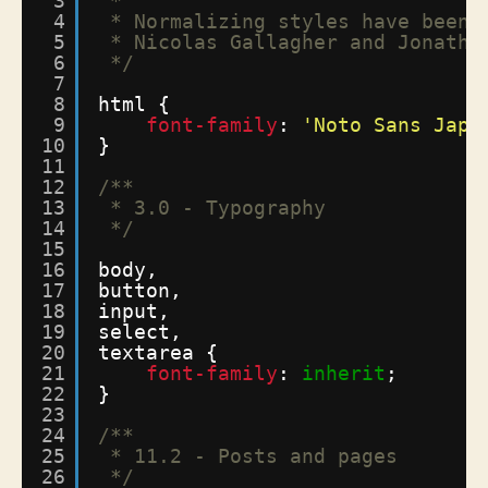
3
*
4
* Normalizing styles have been 
5
* Nicolas Gallagher and Jonatha
6
*/
7
8
html {
9
font-family
: 
'Noto Sans Japa
10
}
11
12
/**
13
* 3.0 - Typography
14
*/
15
16
body,
17
button,
18
input,
19
select,
20
textarea {
21
font-family
: 
inherit
;
22
}
23
24
/**
25
* 11.2 - Posts and pages
26
*/