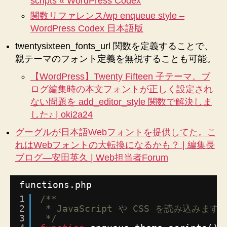
scripts « WordPress Codex
関数リファレンス/wp enqueue style –
WordPress Codex 日本語版
twentysixteen_fonts_url 関数を定義することで、
親テーマのフォント定義を無視することも可能。
【WordPress】Twenty Fifteen 子テーマ。ブ
ログ編集時の本文フォントが正しく設定され
ない問題を add_editor_style 関数で解決しま
した♪ | oki2a24
グーグルが日本語Webフォントを提供してた。こ
れはWebフォントの大転換になるかも？ | 編集長
ブログ―安田英久 | Web担当者Forum
functions.php
1
/**
2
* JavaScript や CSS を読み込みます
3
*/