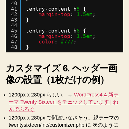
40
41
.entry-content h
5
{
42
margin-top
: 
1.5em
;
43
}
44
45
.entry-content h
6
{
46
margin-top
: 
1.5em
;
47
color
: 
#777
;
48
}
カスタマイズ 6. ヘッダー画
像の設置（1枚だけの例）
1200px x 280px らしい。→
WordPress4.4 新テ
ーマ Twenty Sixteen をチェックしています | ね
んでぶろぐ
1200px x 280px で間違いなさそう。親テーマの
twentysixteen/inc/customizer.php に 次のように