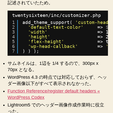
記述されていたため。
twentysixteen/inc/customizer.php
1
add_theme_support( 
'custom-heade
2
'default-text-color'
=> 
$d
3
'width'
=> 12
4
'height'
=> 28
5
'flex-height'
=> tr
6
'wp-head-callback'
=> 
't
7
) ) );
サムネイルは、1辺を 1/4 するので、300px x
70px となる。
WordPress 4.3 の時点では対応しておらず、ヘッ
ダー画像以下がすべて表示されなかった。
Function Reference/register default headers «
WordPress Codex
Lightroom5 でのヘッダー画像作成作業時に役立
った。