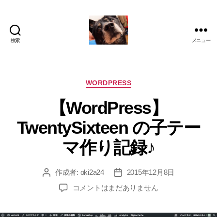
検索
メニュー
oki2a24
カ
WORDPRESS
テ
【WordPress】
ゴ
リ
TwentySixteen の子テー
ー
マ作り記録♪
作成者:
oki2a24
2015年12月8日
投
投
稿
稿
【WordPress】
コメントはまだありません
者
日
TwentySixteen
の