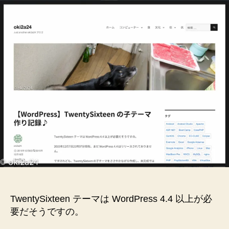
子
テ
ー
マ
作
り
記
録
♪
へ
の
TwentySixteen テーマは WordPress 4.4 以上が必
要だそうですの。