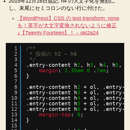
2015年12月16日追記: h4 の大文字化を無効に
し、末尾にセミコロンのない行に付けた。
【WordPress】CSS の text-transform: none
を！英字が大文字変換されないように修正
♪【Twenty Fourteen】！ – oki2a24
1
/**
2
* 投稿の h2 ~ h6
3
*/
4
.entry-content h
2
, h
3
, h
4
, h
5
, h
5
margin
: 
1.35em
0
.
7em
;
6
}
7
8
.entry-content h
2
+ ol, .entry-c
9
.entry-content h
3
+ ol, .entry-c
10
.entry-content h
4
+ ol, .entry-c
11
.entry-content h
5
+ ol, .entry-c
12
.entry-content h
6
+ ol, .entry-c
13
margin-top
: 
0
;
14
}
15