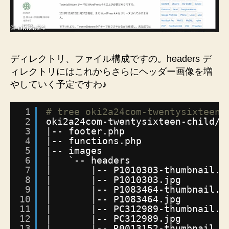
ディレクトリ、ファイル構成ですの。headers デ
ィレクトリにはこれからさらにヘッダー画像を増
やしていく予定ですわ♪
1
# tree oki2a24com-twentysixteen-
2
oki2a24com-twentysixteen-child/
3
|-- footer.php
4
|-- functions.php
5
|-- images
6
|   `-- headers
7
|       |-- P1010303-thumbnail.j
8
|       |-- P1010303.jpg
9
|       |-- P1083464-thumbnail.j
10
|       |-- P1083464.jpg
11
|       |-- PC312989-thumbnail.j
12
|       |-- PC312989.jpg
13
|       |-- R0013152-thumbnail.j