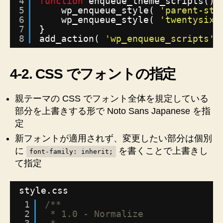
4
function
enqueue_theme_scripts() 
5
wp_enqueue_style( 
'parent-sty
6
wp_enqueue_style( 
'twentysixt
7
}
8
add_action( 
'wp_enqueue_scripts'
,
4-2. CSS でフォントの指定
親テーマの CSS でフォント全体を規定している
部分を上書きする形で Noto Sans Japanese を指
定
新フォントが適用されず、変更したい部分は個別
に
を書くことで上書きし
font-family: inherit;
て指定
style.css
1
/**
2
* 1.0 - Normalize