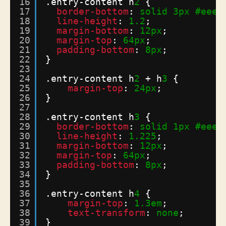
16
.entry-content h
2
{
17
border-bottom
: 
solid
3px
#eee
;
18
line-height
: 
1.2
;
19
margin-bottom
: 
12px
;
20
margin-top
: 
64px
;
21
padding-bottom
: 
8px
;
22
}
23
24
.entry-content h
2
+ h
3
{
25
margin-top
: 
24px
;
26
}
27
28
.entry-content h
3
{
29
border-bottom
: 
solid
1px
#eee
;
30
line-height
: 
1.225
;
31
margin-bottom
: 
12px
;
32
margin-top
: 
64px
;
33
padding-bottom
: 
8px
;
34
}
35
36
.entry-content h
4
{
37
margin-top
: 
1.3em
;
38
text-transform
: 
none
;
39
}