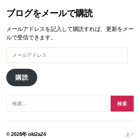
ブログをメールで購読
メールアドレスを記入して購読すれば、更新をメー
ルで受信できます。
メ
ー
ル
ア
購読
ド
レ
ス
検
索
対
象:
© 2026年
oki2a24
上
↑