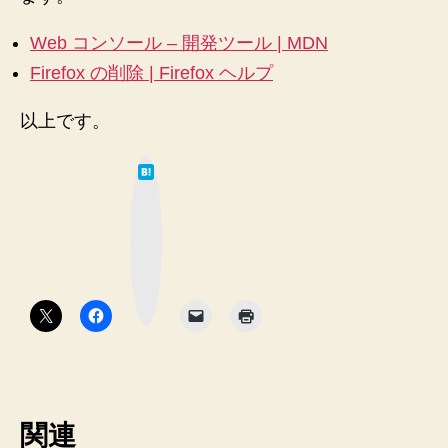
Web コンソール – 開発ツール | MDN
Firefox の削除 | Firefox ヘルプ
以上です。
は
て
な
ブ
ッ
ク
マ
ー
ク
ボ
タ
ン
関連