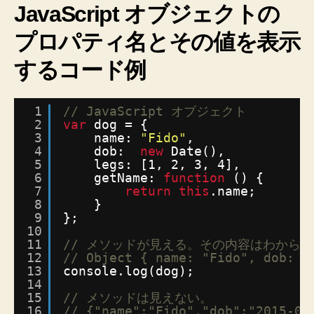
ク
JavaScript オブジェクトの
ト
プロパティ名とその値を表示
の
中
するコード例
身
を
知
1
// JavaScript オブジェクト
る
2
var
dog = {
方
3
name: 
"Fido"
,
法
4
dob:  
new
Date(),
4
5
legs: [1, 2, 3, 4],
種
6
getName: 
function
() {
7
return
this
.name;
へ
8
}
の
9
};
10
11
// メソッドが見える。その内容はわから
12
// Object { name: "Fido", dob: D
13
console.log(dog);
14
15
// メソッドは見えない。
16
// {"name":"Fido","dob":"2015-07