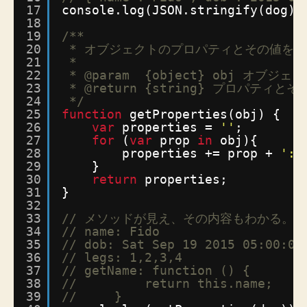
17
console.log(JSON.stringify(dog))
18
19
/**
20
* オブジェクトのプロパティとその値を
21
*
22
* @param  {object} obj オブジェ
23
* @return {string} プロパテ
24
*/
25
function
getProperties(obj) {
26
var
properties = 
''
;
27
for
(
var
prop 
in
obj){
28
properties += prop + 
': 
29
}
30
return
properties;
31
}
32
33
// メソッドが見え、その内容もわかる。
34
// name: Fido
35
// dob: Sat Sep 19 2015 05:00:04
36
// legs: 1,2,3,4
37
// getName: function () {
38
//         return this.name;
39
//     }