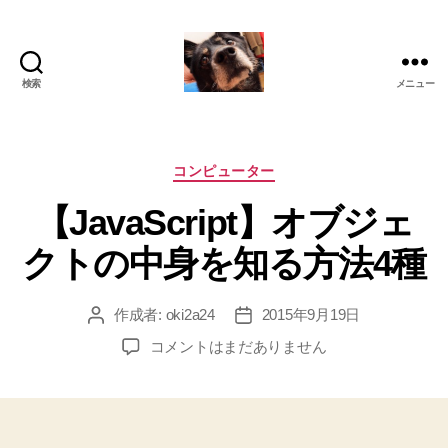
検索
メニュー
oki2a24
カ
コンピューター
テ
【JavaScript】オブジェ
ゴ
リ
クトの中身を知る方法4種
ー
作成者:
oki2a24
2015年9月19日
投
投
稿
稿
【JavaScript】
コメントはまだありません
者
日
オ
ブ
ジ
ェ