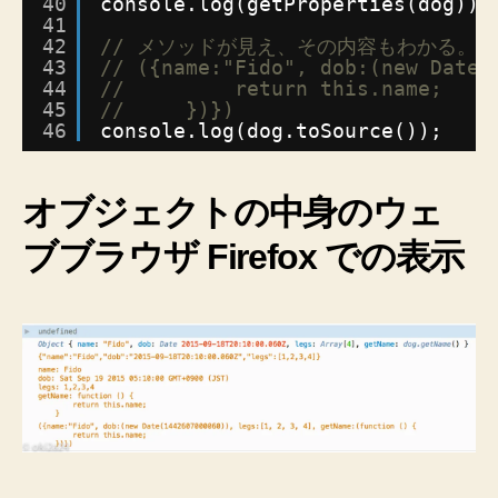
40
console.log(getProperties(dog));
41
42
// メソッドが見え、その内容もわかる。Ch
43
// ({name:"Fido", dob:(new Date(
44
//         return this.name;
45
//     })})
46
console.log(dog.toSource());
オブジェクトの中身のウェ
ブブラウザ Firefox での表示