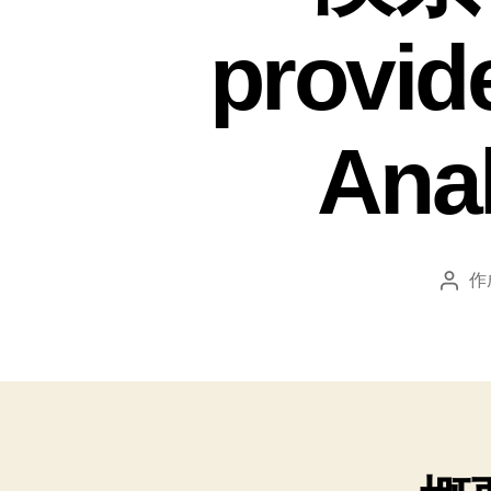
provi
Ana
作
投
稿
者