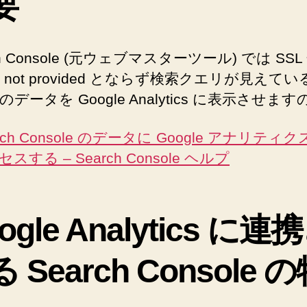
要
索
キ
ー
ch Console (元ウェブマスターツール) では SS
ワ
 not provided とならず検索クエリが見えてい
ー
データを Google Analytics に表示させます
ド
を
not
rch Console のデータに Google アナリティ
provided
スする – Search Console ヘルプ
さ
せ
な
い
ogle Analytics に連
Google
Analytics
 Search Console 
設
定
の