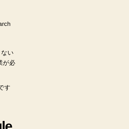
ch
らない
る作業が必
うです
le