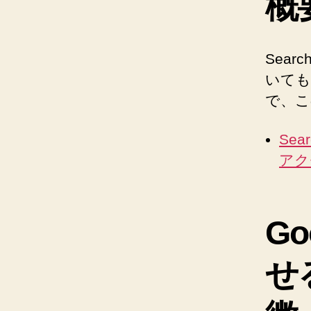
概
Sear
いても
で、この
Sea
アクセ
Go
せる