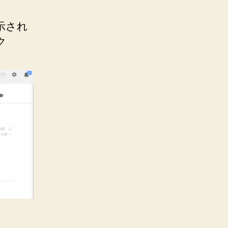
表示され
ク