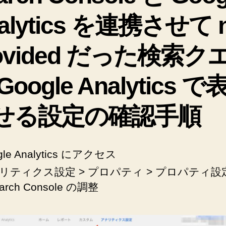
alytics を連携させて n
rovided だった検索ク
Google Analytics で
せる設定の確認手順
gle Analytics にアクセス
リティクス設定 > プロパティ > プロパティ設
earch Console の調整