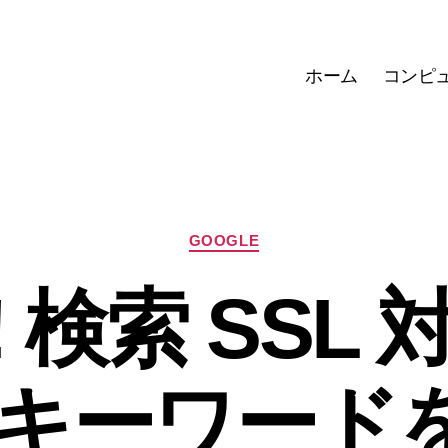
ホーム
コンピ
カ
GOOGLE
テ
ゴ
o! 検索 SSL
リ
ー
キーワードを 