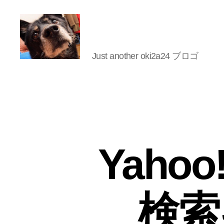
Just another oki2a24 ブロゴ
oki2a24
Yaho
検索