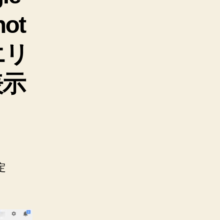
ot
エリ
表示
定