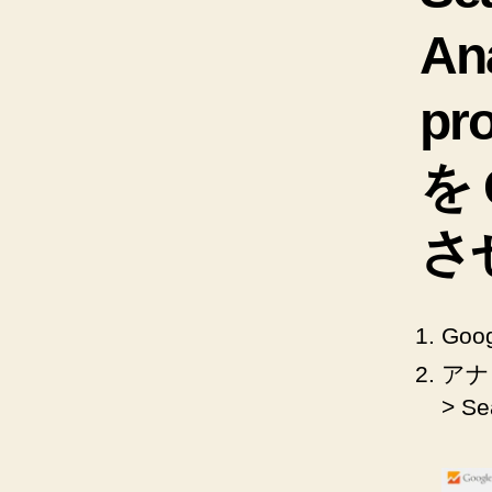
An
p
を 
さ
Goo
アナ
> S