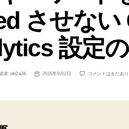
ded させない 
lytics 設
Yahoo!
成者:
oki2a24
2015年9月2日
コメントはまだあり
投
検
稿
索
日
SSL
対
応
後
も
検