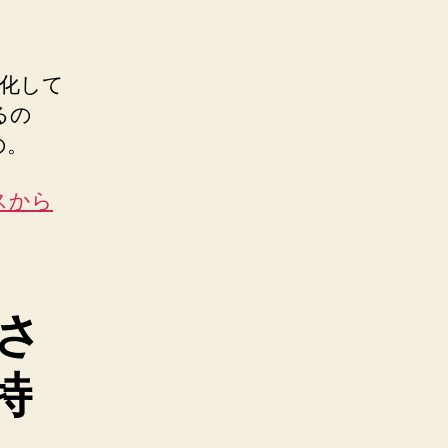
L 化して
るの
の。
クスから
携さ
の特