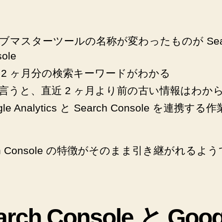
確
認
へ
の
ブマスターツールの名称が変わったものが Sear
ole
 2 ヶ月分の検索キーワードがわかる
言うと、直近 2 ヶ月より前の古い情報はわか
gle Analytics と Search Console を連携す
rch Console の特徴がそのまま引き継がれるよ
arch Console と Goog