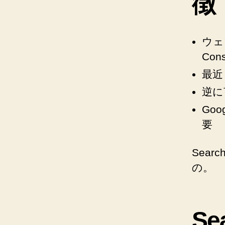
徴
ウェ
Cons
最近
逆に
Goo
要
Sea
の。
Se