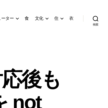
ューター
食
文化
住
衣
検索
 対応後も
not