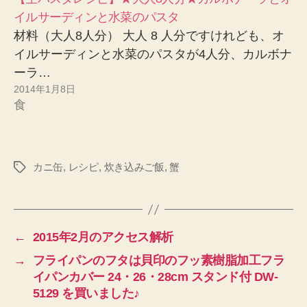
イルサーディンと水菜のパスタ
材料（大人8人分） 大人 8 人分ですけれども、オ
イルサーディンと水菜のパスタが4人分、カルボナ
ーラ…
2014年1月8日
食
カニ缶
,
レシピ
,
炊き込みご飯
,
蟹
タ
グ
←
2015年2月のアクセス解析
→
フライパンのフタは貝印のフッ素樹脂加工フラ
イパンカバー 24・26・28cm スタンド付 DW-
5129 を買いました♪