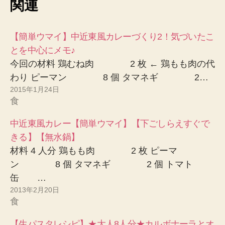
関連
【簡単ウマイ】中近東風カレーづくり2！気づいたこ
とを中心にメモ♪
今回の材料 鶏むね肉 2 枚 ← 鶏もも肉の代
わり ピーマン 8 個 タマネギ 2…
2015年1月24日
食
中近東風カレー【簡単ウマイ】【下ごしらえすぐで
きる】【無水鍋】
材料 4 人分 鶏もも肉 2 枚 ピーマ
ン 8 個 タマネギ 2 個 トマト
缶 …
2013年2月20日
食
【生パスタレシピ】★大人8人分★カルボナーラとオ