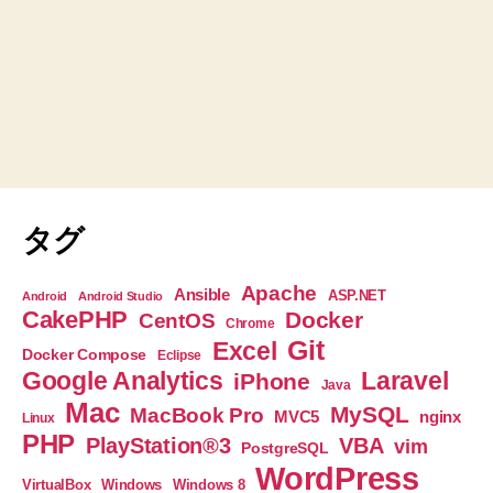
タグ
Apache
Ansible
ASP.NET
Android
Android Studio
CakePHP
Docker
CentOS
Chrome
Git
Excel
Docker Compose
Eclipse
Google Analytics
Laravel
iPhone
Java
Mac
MySQL
MacBook Pro
nginx
MVC5
Linux
PHP
PlayStation®3
VBA
vim
PostgreSQL
WordPress
VirtualBox
Windows
Windows 8