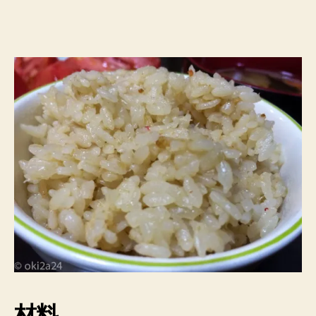
い】
【簡
単】
カ
ニ
缶
を
使
っ
た
か
に
飯
レ
シ
ピ
♪
へ
の
材料