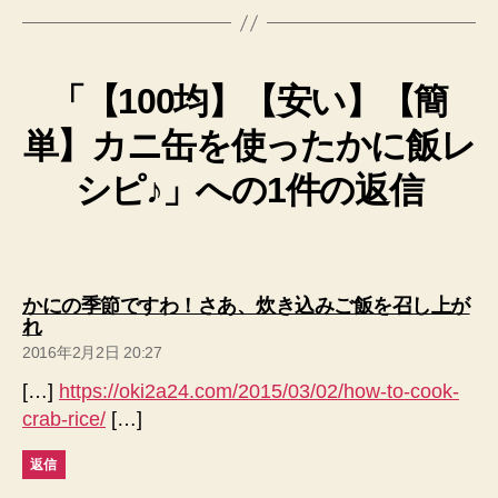
「【100均】【安い】【簡
単】カニ缶を使ったかに飯レ
シピ♪」への1件の返信
かにの季節ですわ！さあ、炊き込みご飯を召し上が
の
れ
発
2016年2月2日 20:27
言:
[…]
https://oki2a24.com/2015/03/02/how-to-cook-
crab-rice/
[…]
返信