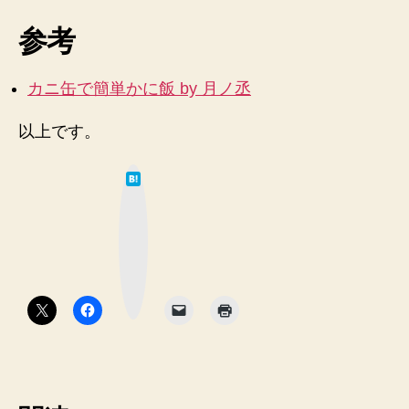
参考
カニ缶で簡単かに飯 by 月ノ丞
以上です。
は
て
な
ブ
ッ
ク
マ
ー
ク
ボ
タ
ン