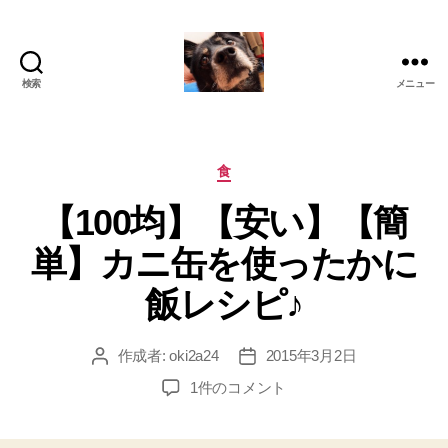
検索
メニュー
oki2a24
カ
食
テ
【100均】【安い】【簡
ゴ
リ
単】カニ缶を使ったかに
ー
飯レシピ♪
作成者:
oki2a24
2015年3月2日
投
投
稿
稿
【100
1件のコメント
者
日
均】
【安