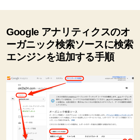
ア
ナ
リ
テ
ィ
Google アナリティクスのオ
ク
ーガニック検索ソースに検索
ス】
検
エンジンを追加する手順
索
エ
ン
ジ
ン
を
追
加
す
る
方
法
【オ