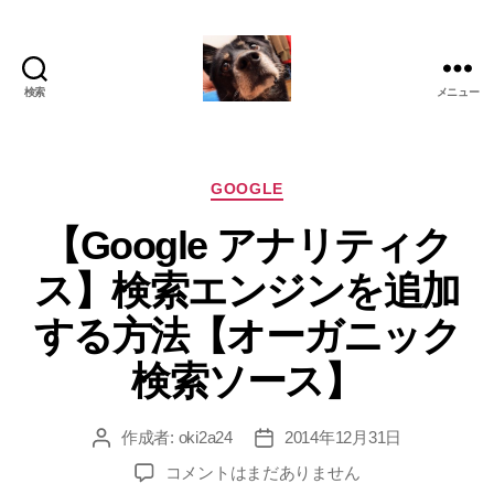
検索
メニュー
oki2a24
カ
GOOGLE
テ
【Google アナリティク
ゴ
リ
ス】検索エンジンを追加
ー
する方法【オーガニック
検索ソース】
作成者:
oki2a24
2014年12月31日
投
投
稿
稿
【Google
コメントはまだありません
者
日