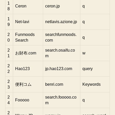
1
Ceron
ceron.jp
q
8
1
Net-lavi
netlavis.azione.jp
q
9
2
Funmoods
searchfunmoods.
q
0
Search
com
2
search.osaifu.co
お財布.com
w
1
m
2
Hao123
jp.hao123.com
query
2
2
便利コム
benri.com
Keywords
3
2
search.fooooo.co
Fooooo
q
4
m
2