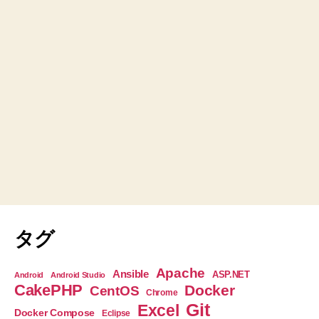
タグ
Apache
Ansible
ASP.NET
Android
Android Studio
CakePHP
Docker
CentOS
Chrome
Git
Excel
Docker Compose
Eclipse