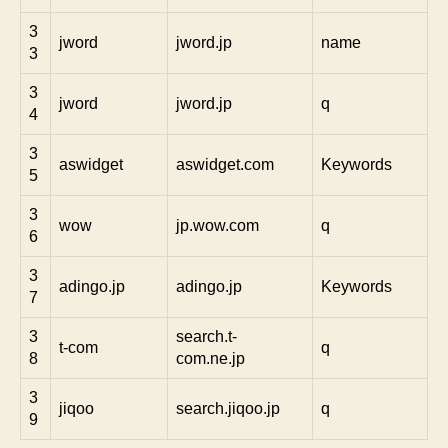
3
jword
jword.jp
name
3
3
jword
jword.jp
q
4
3
aswidget
aswidget.com
Keywords
5
3
wow
jp.wow.com
q
6
3
adingo.jp
adingo.jp
Keywords
7
3
search.t-
t-com
q
8
com.ne.jp
3
jiqoo
search.jiqoo.jp
q
9