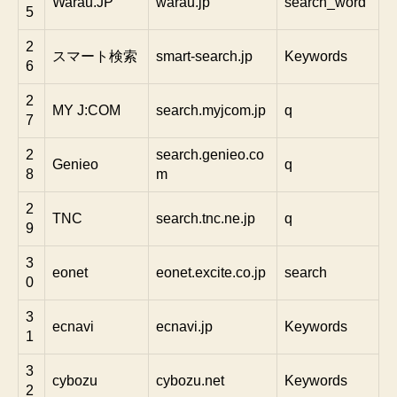
Warau.JP
warau.jp
search_word
5
2
スマート検索
smart-search.jp
Keywords
6
2
MY J:COM
search.myjcom.jp
q
7
2
search.genieo.co
Genieo
q
8
m
2
TNC
search.tnc.ne.jp
q
9
3
eonet
eonet.excite.co.jp
search
0
3
ecnavi
ecnavi.jp
Keywords
1
3
cybozu
cybozu.net
Keywords
2