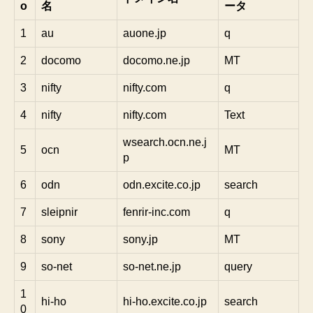
o
名
ータ
1
au
auone.jp
q
2
docomo
docomo.ne.jp
MT
3
nifty
nifty.com
q
4
nifty
nifty.com
Text
wsearch.ocn.ne.j
5
ocn
MT
p
6
odn
odn.excite.co.jp
search
7
sleipnir
fenrir-inc.com
q
8
sony
sony.jp
MT
9
so-net
so-net.ne.jp
query
1
hi-ho
hi-ho.excite.co.jp
search
0