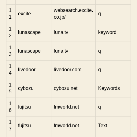
1
websearch.excite.
excite
q
1
co.jp/
1
lunascape
luna.tv
keyword
2
1
lunascape
luna.tv
q
3
1
livedoor
livedoor.com
q
4
1
cybozu
cybozu.net
Keywords
5
1
fujitsu
fmworld.net
q
6
1
fujitsu
fmworld.net
Text
7