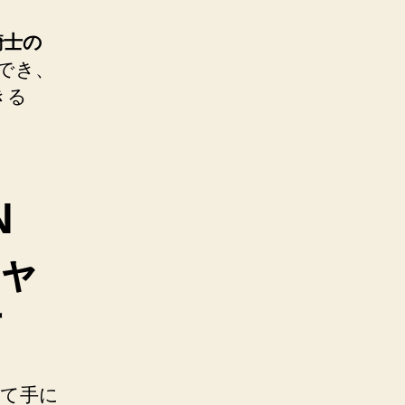
騎士の
でき、
きる
N
チャ
方
して手に