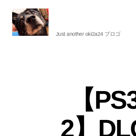
Just another oki2a24 ブロゴ
oki2a24
【P
2】D