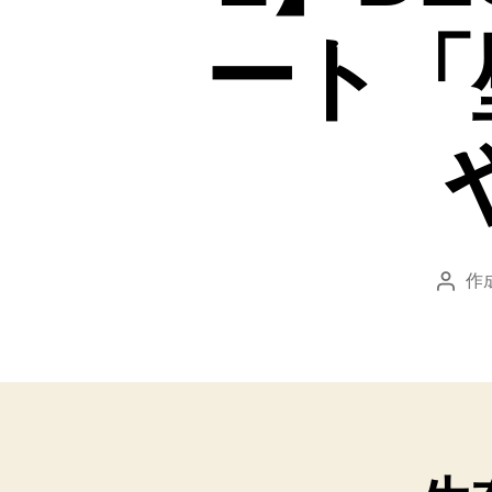
ート「
作
投
稿
者