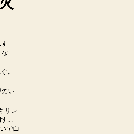
火
）
動
す
しな
稼ぐ。
馬のい
キリン
倒すこ
狙いで白