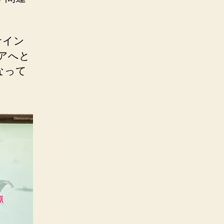
サイン
アへと
なって