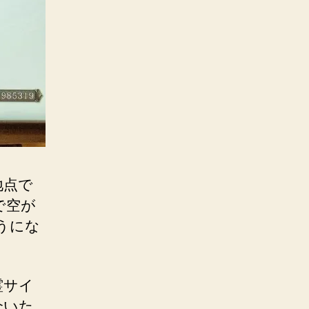
地点で
で空が
うにな
霊サイ
介いた