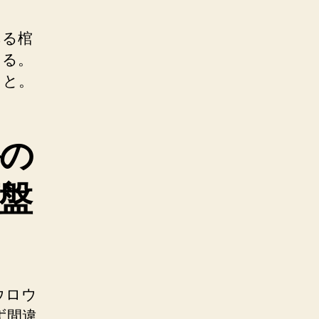
ある棺
きる。
こと。
の
盤
ウロウ
ず間違