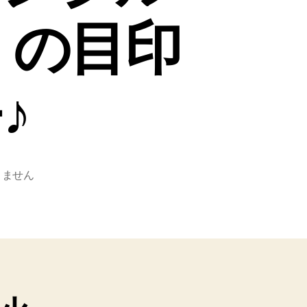
」の目印
♪
りません