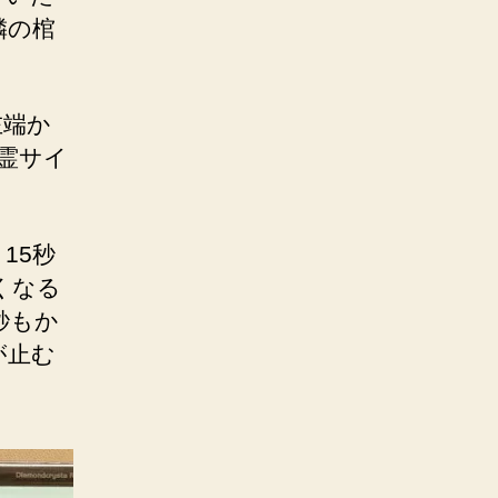
隣の棺
左端か
霊サイ
15秒
くなる
秒もか
が止む