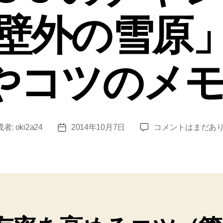
壁外の雪原
やコツのメモ
【PS3】
成者:
oki2a24
2014年10月7日
コメントはまだあ
投
【ダ
稿
ー
日
ク
ソ
ウ
ル
2】
DLC