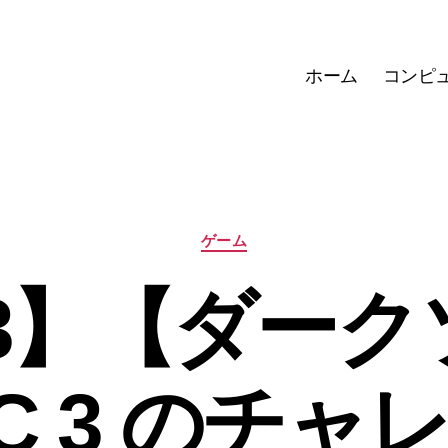
ホーム
コンピ
カ
ゲーム
テ
ゴ
S3】【ダーク
リ
ー
LC 3 のチャ