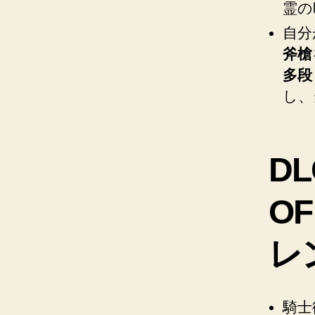
霊の
自分
斧槍
多段
し、
DL
OF
レ
騎士