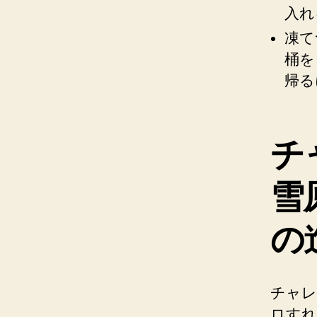
入れ
凍て
桶を
帰る
チ
雪
の
チャレ
ロすれ