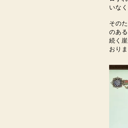
いなく
そのた
のある
続く崖
おりま