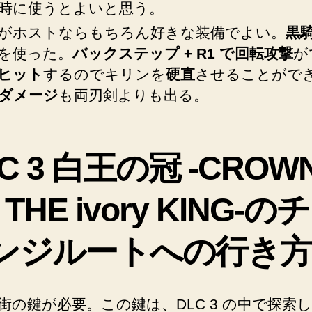
や
時に使うとよいと思う。
コ
がホストならもちろん好きな装備でよい。
黒
ツ
を使った。
バックステップ + R1 で回転攻撃
が
の
メ
ヒット
するのでキリンを
硬直
させることがで
モ
ダメージ
も両刃剣よりも出る。
♪
へ
の
C 3 白王の冠 -CROW
 THE ivory KING-の
ンジルートへの行き
街の鍵が必要。この鍵は、DLC 3 の中で探索