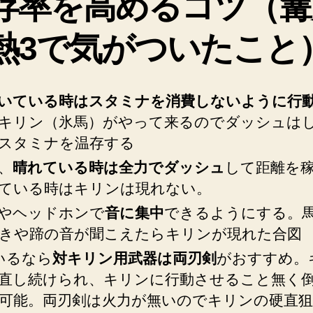
存率を高めるコツ（篝
3
の
熱3で気がついたこと
チ
ャ
レ
いている時はスタミナを消費しないように行
ン
ジ
キリン（氷馬）がやって来るのでダッシュは
ル
スタミナを温存する
ー
、
晴れている時は全力でダッシュ
して距離を
ト
「壁
ている時はキリンは現れない。
外
やヘッドホンで
音に集中
できるようにする。
の
きや蹄の音が聞こえたらキリンが現れた合図
雪
原」
いるなら
対キリン用武器は両刃剣
がおすすめ。
の
直し続けられ、キリンに行動させること無く
目
可能。両刃剣は火力が無いのでキリンの硬直
印