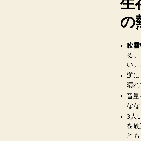
生
の
吹雪
る。
い。
逆に
晴れ
音量
なな
3人
を硬
とも