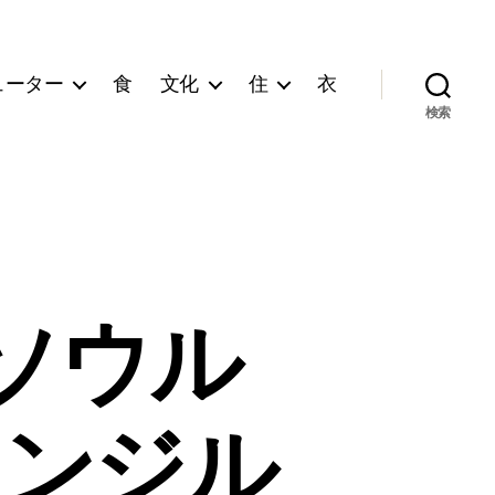
ューター
食
文化
住
衣
検索
ソウル
レンジル