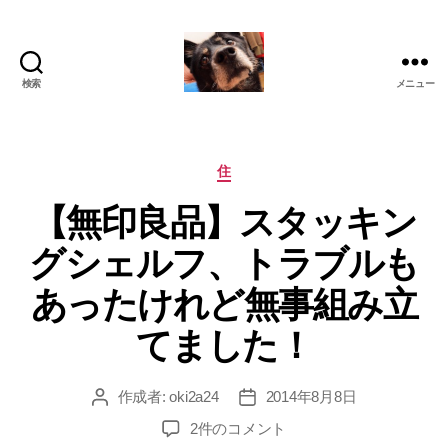
検索
メニュー
oki2a24
カ
住
テ
【無印良品】スタッキン
ゴ
リ
グシェルフ、トラブルも
ー
あったけれど無事組み立
てました！
作成者:
oki2a24
2014年8月8日
投
投
稿
稿
【無
2件のコメント
者
日