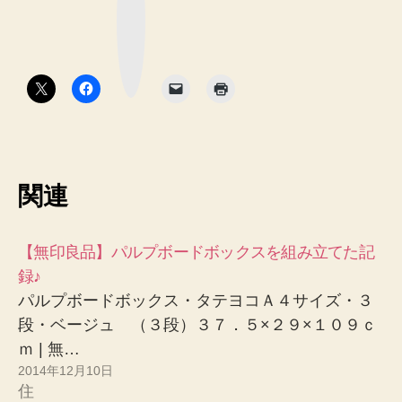
ッ
ク
マ
ー
ク
ボ
タ
ン
関連
【無印良品】パルプボードボックスを組み立てた記
録♪
パルプボードボックス・タテヨコＡ４サイズ・３
段・ベージュ （３段）３７．５×２９×１０９ｃ
ｍ | 無…
2014年12月10日
住