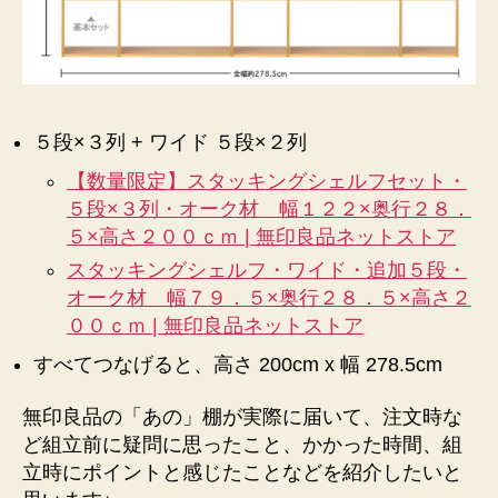
け
れ
ど
無
事
組
５段×３列 + ワイド ５段×２列
み
【数量限定】スタッキングシェルフセット・
立
５段×３列・オーク材 幅１２２×奥行２８．
て
５×高さ２００ｃｍ | 無印良品ネットストア
ま
し
スタッキングシェルフ・ワイド・追加５段・
た！
オーク材 幅７９．５×奥行２８．５×高さ２
へ
００ｃｍ | 無印良品ネットストア
の
すべてつなげると、高さ 200cm x 幅 278.5cm
無印良品の「あの」棚が実際に届いて、注文時な
ど組立前に疑問に思ったこと、かかった時間、組
立時にポイントと感じたことなどを紹介したいと