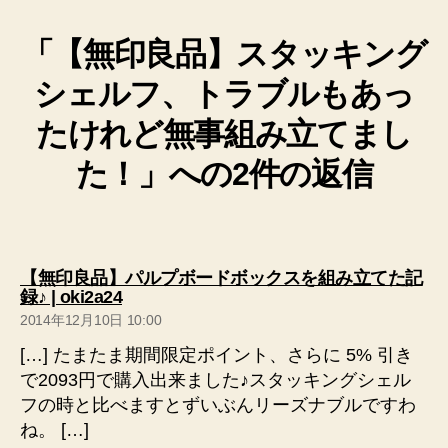
「【無印良品】スタッキング
シェルフ、トラブルもあっ
たけれど無事組み立てまし
た！」への2件の返信
【無印良品】パルプボードボックスを組み立てた記
の
録♪ | oki2a24
発
2014年12月10日 10:00
言:
[…] たまたま期間限定ポイント、さらに 5% 引き
で2093円で購入出来ました♪スタッキングシェル
フの時と比べますとずいぶんリーズナブルですわ
ね。 […]