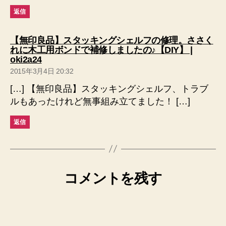
返信
【無印良品】スタッキングシェルフの修理。ささく
れに木工用ボンドで補修しましたの♪【DIY】 |
の
oki2a24
発
2015年3月4日 20:32
言:
[…] 【無印良品】スタッキングシェルフ、トラブ
ルもあったけれど無事組み立てました！ […]
返信
コメントを残す