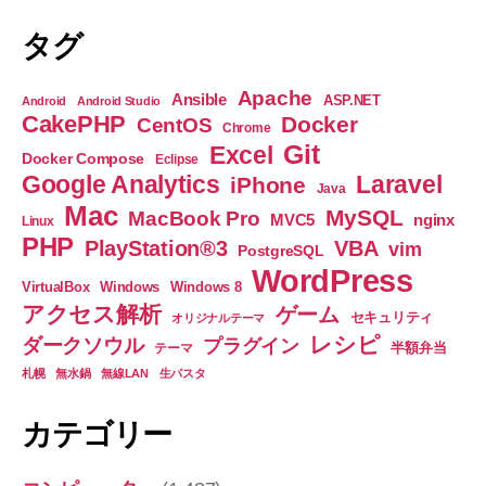
タグ
Apache
Ansible
ASP.NET
Android
Android Studio
CakePHP
Docker
CentOS
Chrome
Git
Excel
Docker Compose
Eclipse
Google Analytics
Laravel
iPhone
Java
Mac
MySQL
MacBook Pro
nginx
MVC5
Linux
PHP
PlayStation®3
VBA
vim
PostgreSQL
WordPress
VirtualBox
Windows
Windows 8
アクセス解析
ゲーム
セキュリティ
オリジナルテーマ
レシピ
ダークソウル
プラグイン
半額弁当
テーマ
札幌
無水鍋
無線LAN
生パスタ
カテゴリー