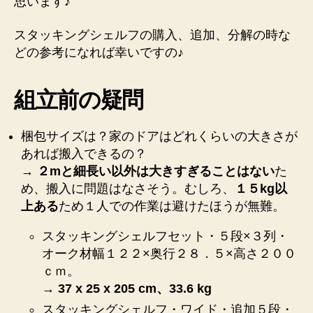
思います♪
スタッキングシェルフの購入、追加、分解の時な
どの参考になれば幸いですの♪
組立前の疑問
梱包サイズは？家のドアはどれくらいの大きさが
あれば搬入できるの？
→
２mと細長い以外は大きすぎることはない
た
め、搬入に問題はなさそう。むしろ、
１５kg以
上ある
ため１人での作業は避けたほうが無難。
スタッキングシェルフセット・５段×３列・
オーク材幅１２２×奥行２８．５×高さ２００
ｃｍ。
→
37 x 25 x 205 cm、33.6 kg
スタッキングシェルフ・ワイド・追加５段・