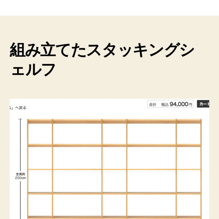
印
良
品】
ス
タ
組み立てたスタッキングシ
ッ
ェルフ
キ
ン
グ
シ
ェ
ル
フ、
ト
ラ
ブ
ル
も
あ
っ
た