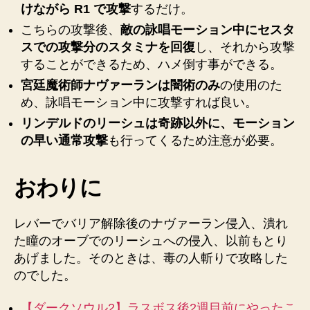
毒
けながら R1 で攻撃
するだけ。
の
こちらの攻撃後、
敵の詠唱モーション中にセスタ
セ
スでの攻撃分のスタミナを回復
し、それから攻撃
ス
することができるため、ハメ倒す事ができる。
タ
ス
宮廷魔術師ナヴァーランは闇術のみ
の使用のた
で
め、詠唱モーション中に攻撃すれば良い。
宮
リンデルドのリーシュは奇跡以外に、モーション
廷
の早い通常攻撃
も行ってくるため注意が必要。
魔
術
師
おわりに
ナ
ヴ
ァ
レバーでバリア解除後のナヴァーラン侵入、潰れ
ー
た瞳のオーブでのリーシュへの侵入、以前もとり
ラ
あげました。そのときは、毒の人斬りで攻略した
ン、
のでした。
リ
ン
【ダークソウル2】ラスボス後2週目前にやったこ