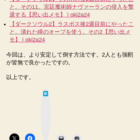
デ
と。その11。宮廷魔術師ナヴァーランの侵入を撃
ル
ド
退する【思い出メモ】 | oki2a24
の
【ダークソウル2】ラスボス後2週目前にやったこ
リ
と。潰れた瞳のオーブを使う。その2【思い出メ
ー
モ】 | oki2a24
シ
ュ
今回は、より安定して倒す方法です。2人とも強靭
を
が皆無で良かったですの。
簡
単
攻
以上です。
略
【思
は
い
て
な
出
ブ
ッ
メ
ク
マ
モ】
ー
へ
ク
ボ
の
タ
ン