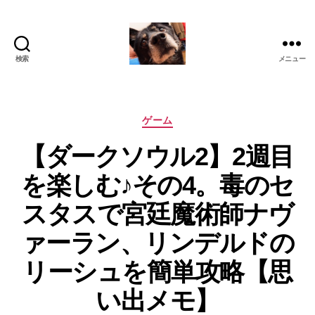
検索
メニュー
oki2a24
カ
ゲーム
テ
【ダークソウル2】2週目
ゴ
リ
を楽しむ♪その4。毒のセ
ー
スタスで宮廷魔術師ナヴ
ァーラン、リンデルドの
リーシュを簡単攻略【思
い出メモ】