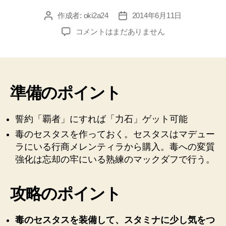
作成者:
oki2a24
2014年6月11日
投
投
稿
稿
【ダ
コメントはまだありません
者
日
ー
ク
ソ
ウ
ル
準備のポイント
2】
2
誓約「覇者」にすれば「力石」ゲット可能
週
目
毒のセスタスを作っておく。セスタスはマデュー
を
ラにいる行商メレンティラから購入。毒への変質
楽
強化は忘却の牢にいる熟練のマックダフで行う。
し
む
♪
攻略のポイント
そ
の
毒のセスタスを装備して、スタミナに少し気をつ
4。