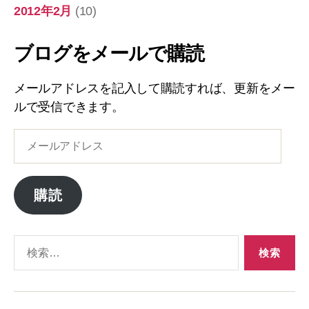
2012年2月
(10)
ブログをメールで購読
メールアドレスを記入して購読すれば、更新をメー
ルで受信できます。
メ
ー
ル
ア
購読
ド
レ
ス
検
索
対
象: