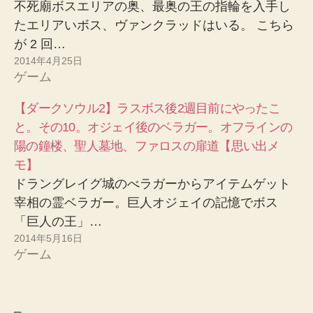
不死廟ボスエリアの奥、最奥の王の指輪を入手し
たエリアいボス、ヴァンクラッドはいる。 こちら
が 2 回…
2014年4月25日
ゲーム
【ダークソウル2】ラスボス後2週目前にやったこ
と。その10。オジェイ後のベラガー。オフラインの
陽の鐘楼、聖人墓地、ファロスの扉道【思い出メ
モ】
ドラングレイグ城のべラガーからアイテムゲット
宰相の霊ベラガー。巨人オジェイの記憶でボス
「巨人の王」…
2014年5月16日
ゲーム