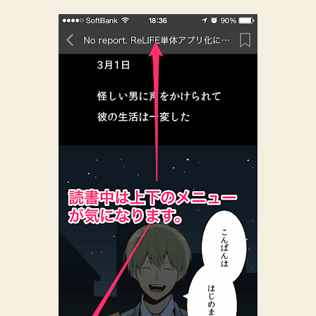
ニ
ュ
ー
を
確
実
に
消
し
て
快
適
に
マ
ン
ガ
を
読