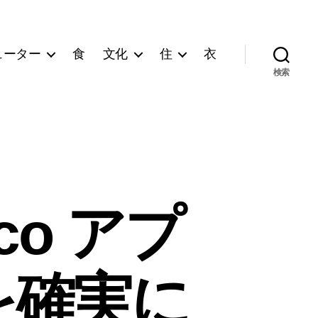
ューター
食
文化
住
衣
検索
ico アプ
を確実に