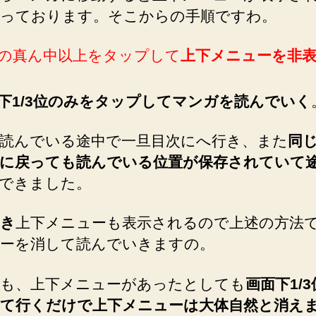
っております。そこからの手順ですわ。
の真ん中以上をタップして
上下メニューを非
下1/3位のみをタップしてマンガを読んでいく
読んでいる途中で一旦目次にへ行き、また
同
に戻っても読んでいる位置が保存されていて
できました。
き
上下メニューも表示されるので上述の方法
ーを消して読んでいきますの。
も、上下メニューがあったとしても
画面下1/
て行くだけで上下メニューは大体自然と消え