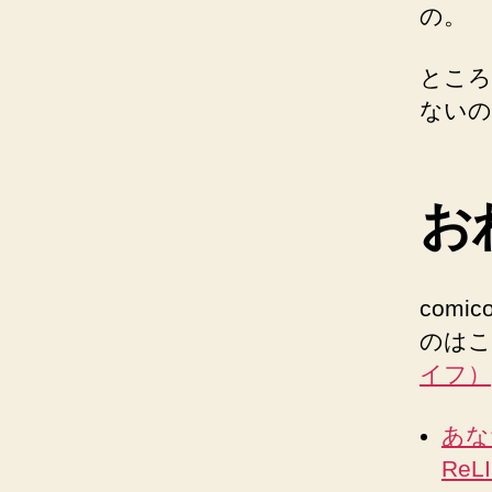
の。
ところ
ないの
お
com
のはこ
イフ）
あな
Re