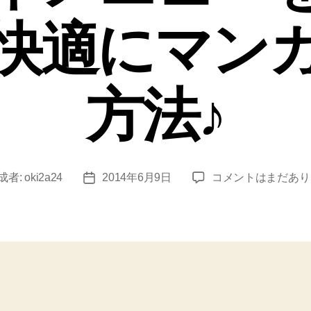
快適にマン
方法♪
【iPhone5s】
成者:
oki2a24
2014年6月9日
コメントはまだあり
投
comico
稿
ア
日
プ
リ
の
上
下
メ