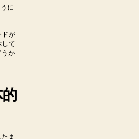
ように
ードが
示して
どうか
体的
れたま