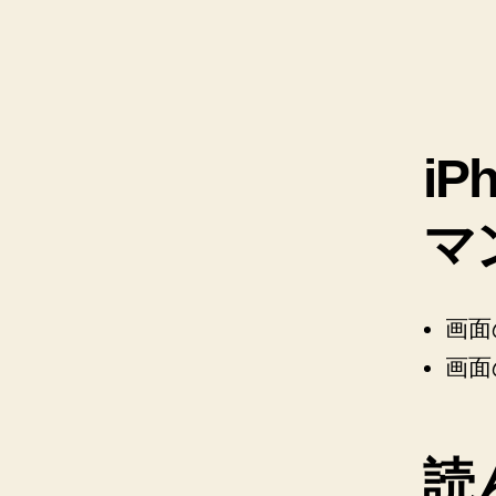
iP
マ
画面
画面
読