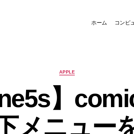
ホーム
コンピ
カ
APPLE
テ
ゴ
ne5s】com
リ
ー
下メニュー