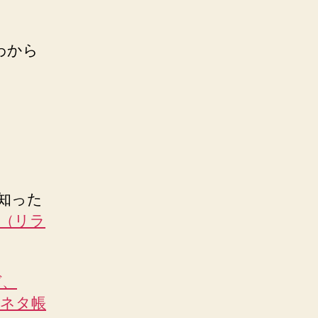
わから
を知った
fe（リラ
ガ、
のネタ帳