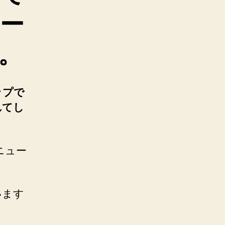
ー
。
ップで
れてし
ニュー
います