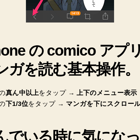
む
方
法
♪
へ
の
hone の comico アプ
ンガを読む基本操作。
の
真ん中以上
をタップ →
上下のメニュー表示
の
下1/3位
をタップ →
マンガを下にスクロー
んでいる時に気にな