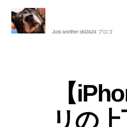
Just another oki2a24 ブロゴ
oki2a24
【iPho
リの上