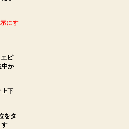
表示
にす
。
じエピ
途中か
で上下
3位をタ
ます