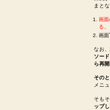
まとな
画面
る。
画面
なお、
ソード
ら再開
そのと
メニュ
そもそ
ップし