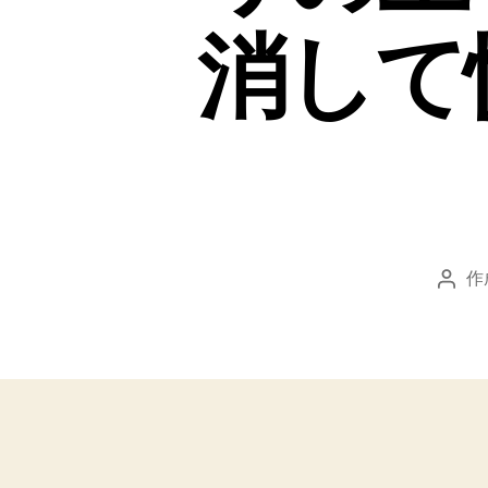
消して
作
投
稿
者