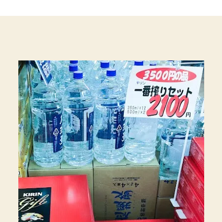
買
い
得】
キ
リ
ン
一
番
搾
り
生
ビ
ー
ル
350
ML
を
150
円/
缶
で