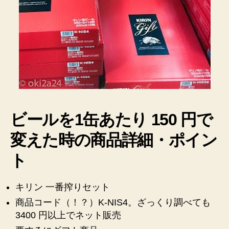
買
え
ま
し
た
【偶
然】
へ
の
ビールを1缶あたり 150 円で
変えた時の商品詳細・ポイン
ト
キリン 一番搾りセット
商品コード（！？）K-NIS4。ざっくり調べても
3400 円以上でネット販売