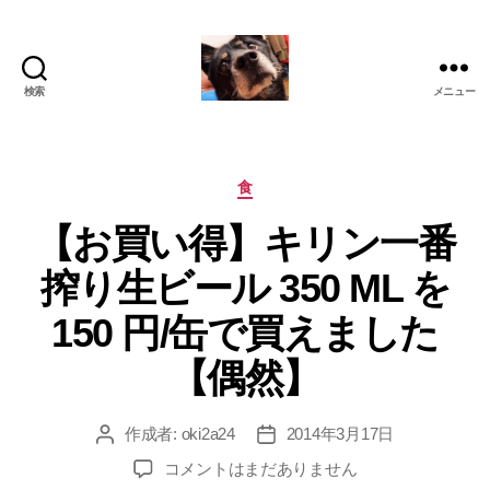
検索
メニュー
oki2a24
カ
食
テ
【お買い得】キリン一番
ゴ
リ
搾り生ビール 350 ML を
ー
150 円/缶で買えました
【偶然】
作成者:
oki2a24
2014年3月17日
投
投
稿
稿
【お
コメントはまだありません
者
日