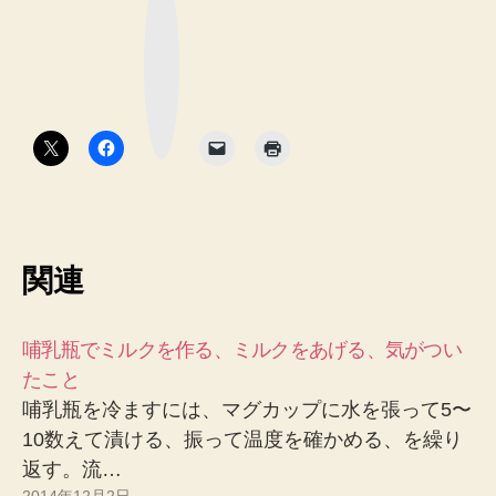
て
な
ブ
ッ
ク
マ
ー
ク
ボ
タ
ン
関連
哺乳瓶でミルクを作る、ミルクをあげる、気がつい
たこと
哺乳瓶を冷ますには、マグカップに水を張って5〜
10数えて漬ける、振って温度を確かめる、を繰り
返す。流…
2014年12月2日